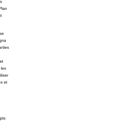
ns
Plan
t
ise
igna
arties
et
 les
liser
és et
pts