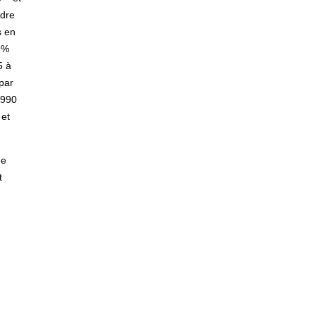
adre
s en
9%
5 à
par
1990
 et
de
t