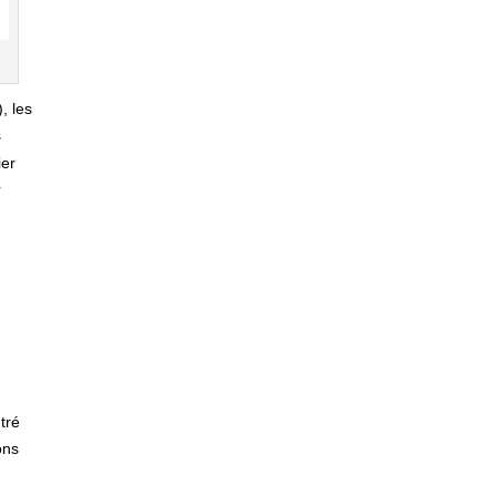
, les
s
ier
r
tré
ons