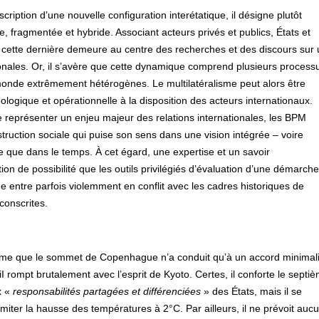
cription d’une nouvelle configuration interétatique, il désigne plutôt
fragmentée et hybride. Associant acteurs privés et publics, États et
o, cette dernière demeure au centre des recherches et des discours sur
ionales. Or, il s’avère que cette dynamique comprend plusieurs process
 monde extrêmement hétérogènes. Le multilatéralisme peut alors être
ique et opérationnelle à la disposition des acteurs internationaux.
 représenter un enjeu majeur des relations internationales, les BPM
truction sociale qui puise son sens dans une vision intégrée – voire
 que dans le temps. À cet égard, une expertise et un savoir
ion de possibilité que les outils privilégiés d’évaluation d’une démarche
ne entre parfois violemment en conflit avec les cadres historiques de
conscrites.
ime que le sommet de Copenhague n’a conduit qu’à un accord minimali
, iI rompt brutalement avec l’esprit de Kyoto. Certes, il conforte le septi
x «
responsabilités partagées et différenciées
» des États, mais il se
imiter la hausse des températures à 2°C. Par ailleurs, il ne prévoit auc