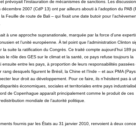
n et prévoyait l’instauration de mécanismes de sanctions. Les discussio
 décembre 2007 (CdP 13) ont par ailleurs abouti à l’adoption du PAB (
 la Feuille de route de Bali – qui fixait une date butoir pour l’achèvemen
.
ssait à une approche supranationale, marquée par la force d’une expert
onusien et l’unité européenne. À tel point que l’administration Clinton s
 la suite la ratification du Congrès. Ce traité compte aujourd’hui 189 p
s le rôle des GES sur le climat et la santé, ce pays refuse toujours la
ti ensuite entre les pays, à proportion de leurs responsabilités passées 
rang desquels figurent le Brésil, la Chine et l’Inde – et aux PMA (Pays
ecter leur droit au développement. Pour ce faire, ils n’hésitent pas à uti
disparités économiques, sociales et territoriales entre pays industrialis
cord de Copenhague apparaît principalement comme le produit de ces
edistribution mondiale de l’autorité politique.
ments fournis par les États au 31 janvier 2010, renvoient à deux conce