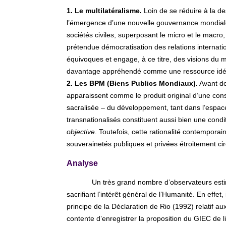
1. Le multilatéralisme.
Loin de se réduire à la des
l’émergence d’une nouvelle gouvernance mondiale, 
sociétés civiles, superposant le micro et le macr
prétendue démocratisation des relations internat
équivoques et engage, à ce titre, des visions du
davantage appréhendé comme une ressource idéolog
2. Les BPM (Biens Publics Mondiaux).
Avant de
apparaissent comme le produit original d’une cons
sacralisée – du développement, tant dans l’espace
transnationalisés constituent aussi bien une condit
objective
. Toutefois, cette rationalité contemporai
souverainetés publiques et privées étroitement cir
Analyse
Un très grand nombre d’observateurs est
sacrifiant l’intérêt général de l’Humanité. En effet
principe de la Déclaration de Rio (1992) relatif au
contente d’enregistrer la proposition du GIEC de l