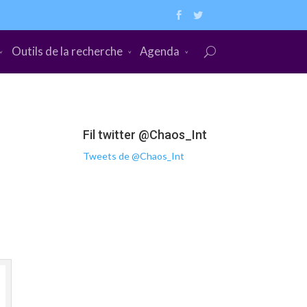
Outils de la recherche
Agenda
Fil twitter @Chaos_Int
Tweets de @Chaos_Int