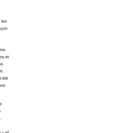
 les
açon
tre
ce et
es
nt
t été
ons
e
s
,
 – et