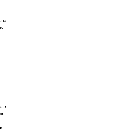
 une
us
ste
ème
un