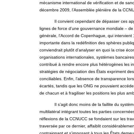
mécanisme international de vérification et de sanc
décembre 2009, l’Assemblée plénière de la CCN
Il convient cependant de dépasser ces app
lignes de force d’une gouvernance mondiale – de
générale, l’Accord de Copenhague, qui intervien
importante dans la redéfinition des sphères publique
conviendrait plutôt d’analyser en quoi la crise éc
organisations internationales, systèmes bancaire
contribué à rendre encore plus hétérogènes les in
stratégies de négociation des États expriment de
conciliables. Enfin, l’absence de transparence l
écartés, tandis que les ONG ne pouvaient accéder
de chacun et à fragiliser les positions les plus amb
Il s’agit donc moins de la faillite du syst
multilatéral intégrant toutes les parties concernée
réflexions de la CCNUCC se fondaient sur les trav
traversée par ce dernier, affaiblit considérablemen
contraignant et s’imposant à tous les États demeura