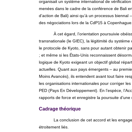
organisait un système international de vérificatio
menées dans le cadre de la conférence de Bali en
d’action de Bali) ainsi qu’à un processus biennal –
des négociations lors de la CdP15 à Copenhague
À cet égard, l’orientation poursuivie obéi
transnationale (le GIEC), la légitimité du système 
le protocole de Kyoto, sans pour autant obtenir par
; et même si les États-Unis reconnaissent désormai
logique de Kyoto exigeant un objectif global répar
actuelles. Quant aux pays émergents – au premier 
Moins Avancés), ils entendent avant tout faire resp
les organisations internationales pour corriger les 
PED (Pays En Développement). En l’espèce, l’Ac
rapports de force et enregistre la poursuite d’une r
Cadrage théorique
La conclusion de cet accord et les engage
étroitement liés.