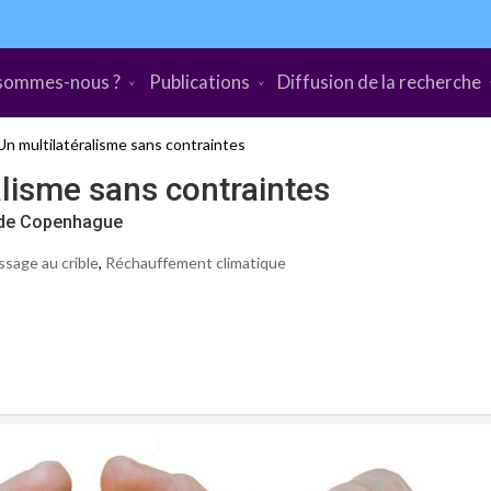
sommes-nous ?
Publications
Diffusion de la recherche
n multilatéralisme sans contraintes
lisme sans contraintes
 de Copenhague
ssage au crible
,
Réchauffement climatique