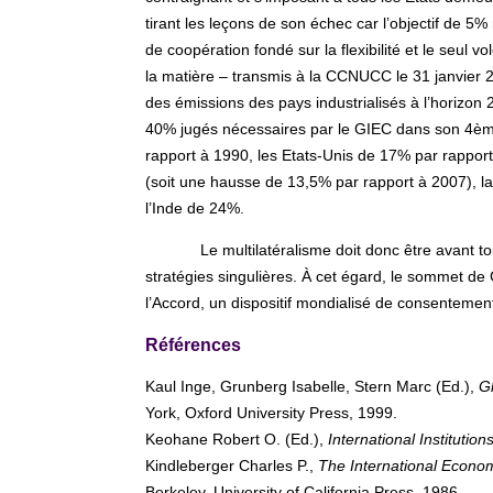
tirant les leçons de son échec car l’objectif de 
de coopération fondé sur la flexibilité et le seul 
la matière – transmis à la CCNUCC le 31 janvier
des émissions des pays industrialisés à l’horizon 
40% jugés nécessaires par le GIEC dans son 4èm
rapport à 1990, les Etats-Unis de 17% par rappor
(soit une hausse de 13,5% par rapport à 2007), la
l’Inde de 24%.
Le multilatéralisme doit donc être avant 
stratégies singulières. À cet égard, le sommet d
l’Accord, un dispositif mondialisé de consentemen
Références
Kaul Inge, Grunberg Isabelle, Stern Marc (Ed.),
Gl
York, Oxford University Press, 1999.
Keohane Robert O. (Ed.),
International Institutio
Kindleberger Charles P.,
The International Econom
Berkeley, University of California Press, 1986.