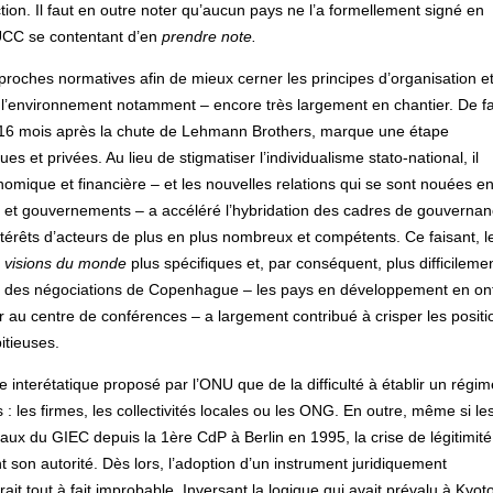
tion. Il faut en outre noter qu’aucun pays ne l’a formellement signé en
UCC se contentant d’en
prendre note.
roches normatives afin de mieux cerner les principes d’organisation et
 l’environnement notamment – encore très largement en chantier. De f
t 16 mois après la chute de Lehmann Brothers, marque une étape
s et privées. Au lieu de stigmatiser l’individualisme stato-national, il
onomique et financière – et les nouvelles relations qui se sont nouées en
s et gouvernements – a accéléré l’hybridation des cadres de gouvernan
térêts d’acteurs de plus en plus nombreux et compétents. Ce faisant, l
s
visions du monde
plus spécifiques et, par conséquent, plus difficileme
ors des négociations de Copenhague – les pays en développement en on
 au centre de conférences – a largement contribué à crisper les positi
itieuses.
ème interétatique proposé par l’ONU que de la difficulté à établir un régim
s : les firmes, les collectivités locales ou les ONG. En outre, même si le
aux du GIEC depuis la 1ère CdP à Berlin en 1995, la crise de légitimité
t son autorité. Dès lors, l’adoption d’un instrument juridiquement
it tout à fait improbable. Inversant la logique qui avait prévalu à Kyoto