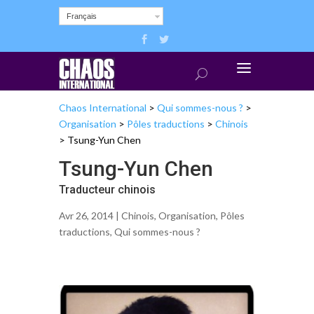
Français
Chaos International
>
Qui sommes-nous ?
>
Organisation
>
Pôles traductions
>
Chinois
>
Tsung-Yun Chen
Tsung-Yun Chen
Traducteur chinois
Avr 26, 2014 |
Chinois
,
Organisation
,
Pôles
traductions
,
Qui sommes-nous ?