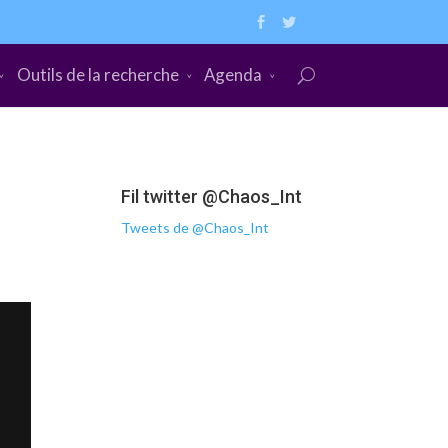
Outils de la recherche
Agenda
Fil twitter @Chaos_Int
Tweets de @Chaos_Int