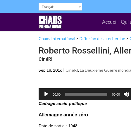
Français
Accueil
Qui 
Chaos International
>
Diffusion de la recherche
>
Roberto Rossellini, Al
CinéRI
Sep 18, 2016 |
CinéRI
,
La Deuxième Guerre mondia
Lecteur
00:00
00:00
audio
Cadrage socio-politique
Allemagne année zéro
Date de sortie : 1948