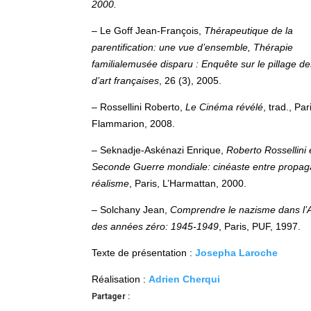
2000.
– Le Goff Jean-François,
Thérapeutique de la
parentification: une vue d’ensemble, Thérapie
familialemusée disparu : Enquête sur le pillage d
d’art françaises
, 26 (3), 2005.
– Rossellini Roberto,
Le Cinéma révélé
, trad., Par
Flammarion, 2008.
– Seknadje-Askénazi Enrique,
Roberto Rossellini e
Seconde Guerre mondiale: cinéaste entre propag
réalisme
, Paris, L’Harmattan, 2000.
– Solchany Jean,
Comprendre le nazisme dans l’
des années zéro: 1945-1949
, Paris, PUF, 1997.
Texte de présentation :
Josepha Laroche
Réalisation :
Adrien Cherqui
Partager :