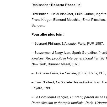
Réalisation :
Roberto Rossellini
Distribution : Heidi Blänkner, Erich Guhne, Ingetr
Franz Krüger, Edmund Meschke, Ernst Pittschau,
Sangen..
Pour aller plus loin
:
– Besnard Philippe,
L’Anomie
, Paris, PUF, 1987.
– Boszormenyi Nagy Ivan, Spark Geraldine,
Invisi
loyalties: Reciprocity in Intergenerational Familiy
New York, Brunner Mazel, 1973.
– Durkheim Émile,
Le Suicide
, [1987], Paris, PUF,
– Elias Norbert,
La Société des individus
, trad. Par
Fayard, 1991.
– Le Goff Jean-François,
L’Enfant, parent de ses 
Parentification et thérapie familiale, Paris, L’Harm