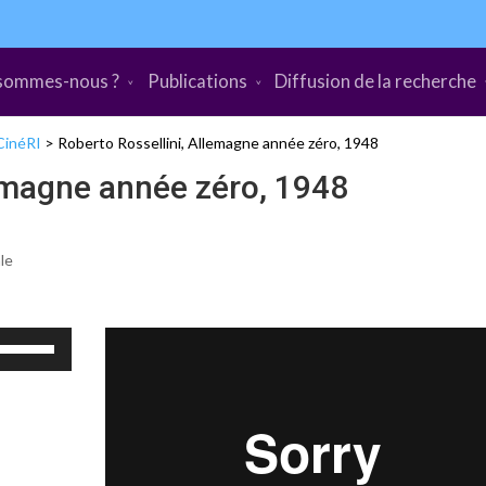
sommes-nous ?
Publications
Diffusion de la recherche
CinéRI
>
Roberto Rossellini, Allemagne année zéro, 1948
lemagne année zéro, 1948
le
Utilisez
les
flèches
haut/bas
pour
augmenter