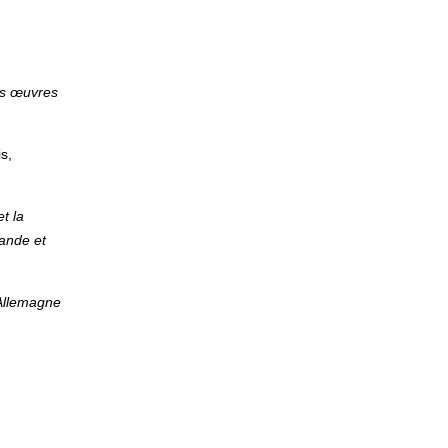
es œuvres
is,
t la
ande et
Allemagne