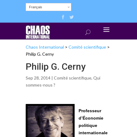
Français
Chaos International
>
Comité scientifique
>
Philip G. Cerny
Philip G. Cerny
Sep 28, 2014 |
Comité scientifique
,
Qui
sommes-nous ?
Professeur
d’Économie
politique
internationale