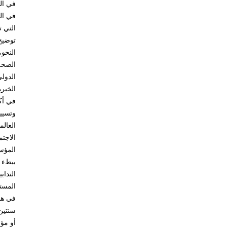
في الب
في ال
التي 
توضيح
الدولي
الخبرة
وتسيي
العالم
ببطء و
المستقلين لت