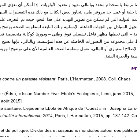
ما ترتبط باستخدام محدد وبالتالي تقييد و تحديد الأولويات. إذا أمكن أن تعزى ال
خلية أو عمل جد بيروقراطي، يتجاوز بعض الكتاب مع ذلك هذه التفسيرات البنيوية
مة الدولية التي لم تتمكن من تطوير التهديد على هذا النحو، حيث تم التعرف ع
جهل المتبادل بين الجهات الفاعلة الإنسانية وتلك التابعة لمنظومة الصحة يوضح
مية – التي تعطيها مظهر فاعل تشغيلي فوق وطني – ودورها كوكالة متخصصة في مج
 على مجموعة من التصورات الخاطئة عن هذه المؤسسة. وبالتالي، فإنها تصبح وص
لإصلاح المعياري أو المالي، تعمل منظمة الصحة العالمية الآن على توضيح الهو
ية والخبرة الفنية.
جع
 contre un parasite résistant
, Paris, L’Harmattan, 2008. Coll. Chaos
er (Éds.), « Issue Number Five: Ebola’s Ecologies », Limn, janv. 2015,
0 août 2015]
se sanitaire. L’épidémie Ebola en Afrique de l’Ouest » in : Josepha Lar
ctualité internationale 2014
, Paris, L’Harmattan, 2015, pp. 137-142. Col
t du politique. Dividendes et suspicions mondiales autour des politiqu