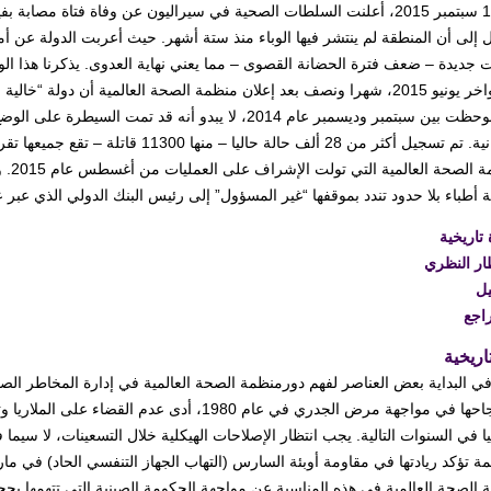
في 14 سبتمبر 2015، أعلنت السلطات الصحية في سيراليون عن وفاة فتاة م
 إلى أن المنطقة لم ينتشر فيها الوباء منذ ستة أشهر. حيث أعربت الدولة عن أم
ت جديدة – ضعف فترة الحضانة القصوى – مما يعني نهاية العدوى. يذكرنا هذا ال
في أواخر يونيو 2015، شهرا ونصف بعد إعلان منظمة الصحة العالمية أن دولة “
التي لوحظت بين سبتمبر وديسمبر عام 2014، لا يبدو أنه 
الإنسانية. تم تسجيل أكثر من 28 ألف حالة ح
لمنظ
أطباء بلا حدود تندد بموقفها “غير المسؤول” إلى رئيس البنك الدولي الذي عبر
 تاريخية
ار النظري
يل
اجع
اريخية
من نجاحها في مواجهة مرض الجدري في عام 1980، أد
 الصحة العالمية في هذه المناسبة عن مواجهة الحكومة الصينية التي تتهمها ب