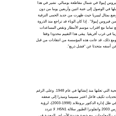
صابة بفيروس إيبولا في شمال مقاطعة بومبالي. نشير في هذا
لها في الوصول إلى عتبة اثنين وأربعين يوما من دون
وضع بمثال ليبيريا حيث ظهرت من جديد الحمى النزفية
خالية من فيروس إيبولا” . إذا كان الوباء قد تراجع منذ الذروة
قد تمت السيطرة على الوضع تماما مع اقتراب موسم الأمطار ونقص المساعدات
اليا – منها 11300 قاتلة – تقع جميعها تقريبا في غرب أفريقيا. يبقى هذا التقييم محدودا وفقا
مة الصحة العالمية التي تولت الإشراف على العمليات من أغسطس عام 2015. ومع ذلك، قد عانت هذه المؤسسة من انتقادات من قبل
 عن أسفه متحدثا عن “فشل ذريع”.
تذكر في البداية بعض العناصر لفهم دورمنظمة الصحة العالمية في إدارة المخاطر الصحية التي تعلنها منذ إنشائها في عام 1948. وعلى الرغم
ى عدم القضاء على الملاريا وتحديات تكيف فاعل اعتبر مسيسا ومبذرا إلى ضعفه
تدريجيا في السنوات التالية. يجب انتظار الإصلاحات الهيكلية خلال التسعينات، لا سيما في ظل إدارة الدكتور برونتلاند (1998-2003)، لرؤية
المنظمة تؤكد ريادتها في مقاومة أوبئة السارس (التهاب الجهاز التنفسي الحاد) في مارس 2003 وانفلونزا الطيور سلالة H5N1. لا تتردد
حجب المعلومات. مع شعبة جديدة للأمراض المعدية في