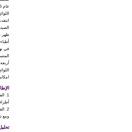
انتقد
الصيدل
أطباء 
في نه
أربعة 
اللوائ
امكاني
الإطا
1. ا
أطراف
ومع ذ
تحليل