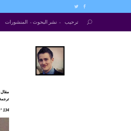
ترحيب
نشر البحوث
المنشورات
مقال: كلي
ترجمة: مص
° 134