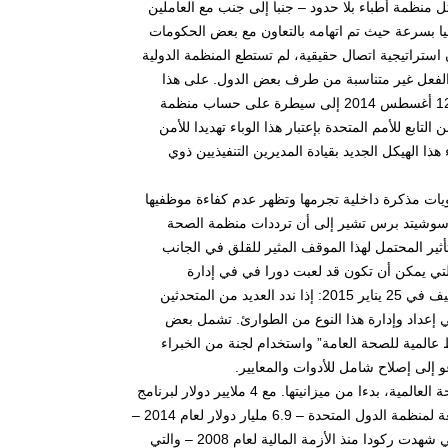
 منظمة أطباء بلا حدود – جنبا إلى جنب مع العاملين
ا بسرعة حيث تم اتهامه بالتعاون مع بعض الحكومات
ستراتيجية اتصال حقيقية، لم تستطع المنظمة الدولية
 الفعل غير متناسبة من طرف بعض الدول. على هذا
النحو، يشير تعيين مخضرم الأزمات الصحية منسقا خاصا لمنظومة الأمم المتحدة في 12 أغسطس 2014 إلى سيطرة على حساب منظمة
سمحت المصادقة بالإجماع على القرار 2177 لمجلس الأمن التابع للأمم المتحدة بإعتبار هذا الوباء تهديدا للأمن
هذا الهيكل الجديد بقيادة المديرين التنفيذيين ذوي
شرت محتويات مذكرة داخلية تجرمها وتظهر عدم كفاءة موظفيها
اسوشيتد برس تشير إلى أن ترددات منظمة الصحة
أثير المحتمل لهذا الموقف المثير للقلق في الجانب
ماعي والاقتصادي. كما ينبغي أيضا تذكر الجدل السابق حول وباء إنفلونزا H1N1 التي يمكن أن تكون قد لعبت دورا في في إدارة
المؤسسة الصحية الحذرة. نظرا لانتقادها، قررت المنظمة عقد اجتماع استثنائي في جنيف في 25 يناير 2015: إذا ندد العديد من المتحدثين
في إعداد وإدارة هذا النوع من الطوارئ. تشمل بعض
1 مليون دولار، ونشر “قوة احتياط عالمية للصحة العامة” واستخدام لجنة من الخبراء
في هذه المرحلة، من المناسب أن نذكر بعض القيود التي تؤثر على عمل منظمة الصحة العالمية، بدءا من ميزانيتها. مع 4 ملايير دولار لبرنامج
سنتين، تظهر المؤسسة عاجز مقارنة مع مراكز السيطرة على الأمراض والوقاية التابعة لمنظمة الدول المتحدة – 6.9 مليار دولار لعام 2014 –
أو مؤسسة غايتس. وعلاوة على ذلك، فإن هذه الأموال تأتي أساسا من التبرعات – التي شهدت ركودا منذ الأزمة المالية لعام 2008 – والتي