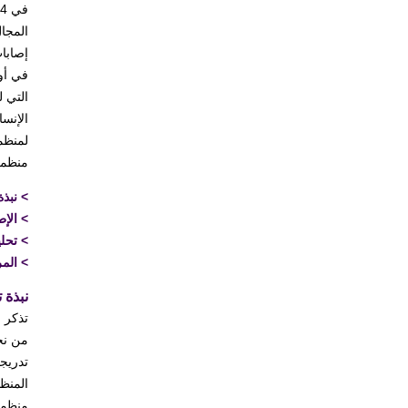
المجال
إصابا
منظمة 
>
نبذة
>
الإط
>
تحل
>
المر
نبذة ت
منظمة