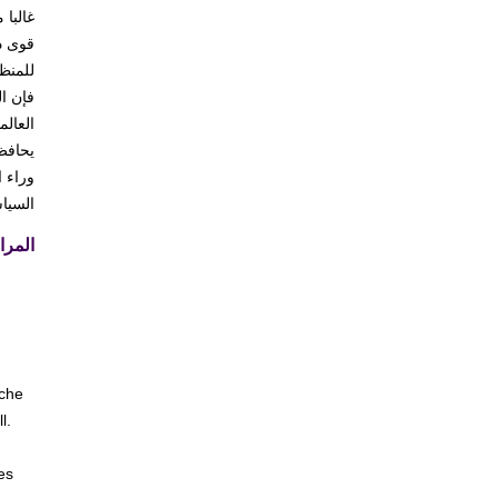
غالبا 
قوى دا
للمنظ
فإن ال
العال
يحافظ
وراء ا
السياس
المرا
oche
l.
es