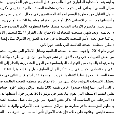
داية، يتم الاستجابة للطوارئ في الغالب من قبل المشغلين غير الحكوميين – مثل
مجال الصحي الوطني. لم يستجب مكتب منظمة الصحة العالمية الإقليمي لأفريقي
تحاول التقليل من خطورة الوضع لطمأنة المستثمرين في مجال التعدين. من دون ا
 أنشطتها مع النظام الإنساني ككل أو فرض احترام معاييرها الخاصة أمام ردود
الصحة العالمية. وبعد شهر، 
، كما خلق بعثة الأمم المتحدة للاستجابة في حالات الطوارئ للايبولا. يمثل إنشاء 
 تنكرا لمنظمة الصحة العالمية التي تلعب دورا ثانويا.
في أكتوبر عام 2014، واجهت منظمة الصحة العالمية وسائل الاعلام التي ن
س بعض التعيينات. في وقت لاحق، تم نشر غيرها من الوثائق من طرف وكالة 
ية مرتبطة بالخوف من التوترات الدبلوماسية مع الدول المتضررة، بالنظر إلى الت
الاجت
فشل الاستجابة الدولية، يؤكد تبني قرار بالإجماع دور منظمة الصحة العالمية 
التدابير التي أعلن عنها إنشاء صندوق خاص بقيمة 00
قييم الأنشطة التي تقوم بها. نشر في يوليو 2015 تقرير حول أنشطتها يدعو إلى إصلاح شامل للأدوات والمعايير.