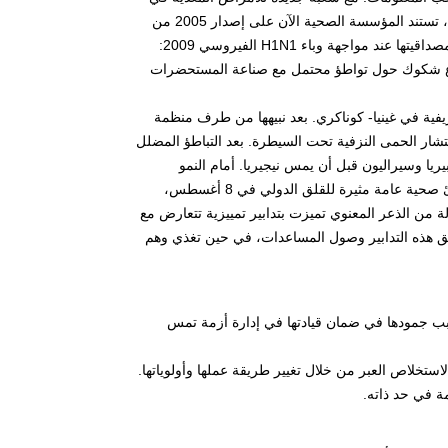
عام 1996 وخاصة شبكة GOARN (الشبكة العالمية للإنذار والاستجابة) في عام 2001، تستند المؤسسة الصحية الآن على إصدار 2005 من
اللوائح الصحية الدولية، صك قانوني ملزم للدول الأطراف ال196. ومع ذلك، ضعفت مصداقيتها عند مواجهة وباء H1N1 الفيروسي 2009:
موضوع شكوك حول تواطؤ محتمل مع صناعة المستحضرات
ا في غرب أفريقيا في مارس 2014 في المناطق الريفية في غينيا- كوناكري. بعد نبيهها من طرف منظمة
انتشار الحمى النزفية تحت السيطرة. بعد التباطؤ المضلل
يا وسيراليون قبل أن يمس نيجيريا. أمام النمو
المتسارع في عدد الضحايا وعجز السلطات المحلية، أعلنت المنظمة أخيرا حالة طوارئ صحية عامة مثيرة للقلق الدولي في 8 أغسطس،
ة من الذعر المعنوي تميزت بتدابير تمييزية تتعارض مع
تعيق هذه التدابير وصول المساعدات، في حين تغذي وهم
بب جمودها في ضمان قيادتها في إدارة أزمة تمس
صيف عام 2014، تسعى المؤسسة الصحية لاستخلاص العبر من خلال تغيير طريقة عملها وأولوياتها.
 في حد ذاته.