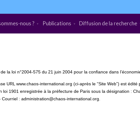
sommes-nous ?
Publications
Diffusion de la recherche
1° de la loi n°2004-575 du 21 juin 2004 pour la confiance dans l’écono
resse URL www.chaos-international.org (ci-après le “Site Web”) est édite
n loi 1901 enregistrée à la préfecture de Paris sous la désignation
 Courriel : administration@chaos-international.org.