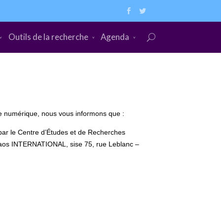
Outils de la recherche
Agenda
mie numérique, nous vous informons que :
́ par le Centre d’Études et de Recherches
 : Chaos INTERNATIONAL, sise 75, rue Leblanc –