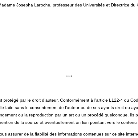
adame Josepha Laroche, professeur des Universités et Directrice du 
***
rotégé par le droit d’auteur. Conformément à l’article L122-4 du Code 
lle faite sans le consentement de l’auteur ou de ses ayants droit ou ayan
rangement ou la reproduction par un art ou un procédé quelconque. Ils p
ention de la source et éventuellement un lien pointant vers le contenu o
us assurer de la fiabilité des informations contenues sur ce site inter