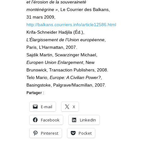
et l’érosion de la souveraineté
monténégrine »
, Le Courrier des Balkans,
31 mars 2009,
http://balkans.courriers.info/article12586.html
Krifa-Schneider Hadjila (Éd.),
L’Élargissement de l’Union européenne
,
Paris, L’Harmattan, 2007.
Sajdik Martin, Scwarzinger Michael,
Europen Union Enlargement
, New
Brunswick, Transaction Publishers, 2008.
Telo Mario,
Europe: A Civilian Power?
,
Basingstoke, Palgrave/Macmillan, 2007.
Partager :
E-mail
X
Facebook
LinkedIn
Pinterest
Pocket