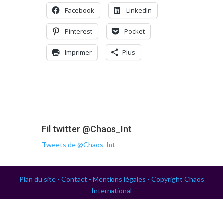
Facebook
LinkedIn
Pinterest
Pocket
Imprimer
Plus
Fil twitter @Chaos_Int
Tweets de @Chaos_Int
Plan du site -
Contact -
Mentions légales -
Copyright Chaos
International