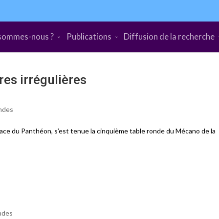
sommes-nous ?
Publications
Diffusion de la recherche
es irrégulières
ndes
lace du Panthéon, s’est tenue la cinquième table ronde du Mécano de la
ndes