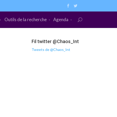
Outils de la recherche
Agenda
Fil twitter @Chaos_Int
Tweets de @Chaos_Int