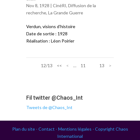
Nov 8, 1928 |
CinéRI
,
Diffusion de la
recherche
,
La Grande Guerre
Verdun, visions d’histoire
Date de sortie : 1928
Réalisation : Léon Poirier
12/13
<<
<
…
11
12
13
>
Fil twitter @Chaos_Int
Tweets de @Chaos_Int
Plan du site -
Contact -
Mentions légales -
Copyright Chaos
International