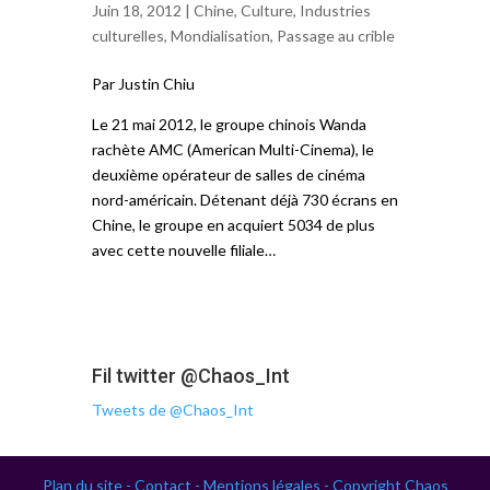
Juin 18, 2012 |
Chine
,
Culture
,
Industries
culturelles
,
Mondialisation
,
Passage au crible
Par Justin Chiu
Le 21 mai 2012, le groupe chinois Wanda
rachète AMC (American Multi-Cinema), le
deuxième opérateur de salles de cinéma
nord-américain. Détenant déjà 730 écrans en
Chine, le groupe en acquiert 5034 de plus
avec cette nouvelle filiale…
Fil twitter @Chaos_Int
Tweets de @Chaos_Int
Plan du site -
Contact -
Mentions légales -
Copyright Chaos