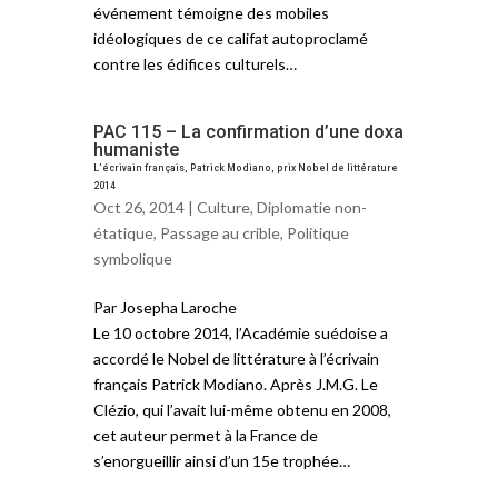
événement témoigne des mobiles
idéologiques de ce califat autoproclamé
contre les édifices culturels…
PAC 115 – La confirmation d’une doxa
humaniste
L’écrivain français, Patrick Modiano, prix Nobel de littérature
2014
Oct 26, 2014 |
Culture
,
Diplomatie non-
étatique
,
Passage au crible
,
Politique
symbolique
Par Josepha Laroche
Le 10 octobre 2014, l’Académie suédoise a
accordé le Nobel de littérature à l’écrivain
français Patrick Modiano. Après J.M.G. Le
Clézio, qui l’avait lui-même obtenu en 2008,
cet auteur permet à la France de
s’enorgueillir ainsi d’un 15e trophée…