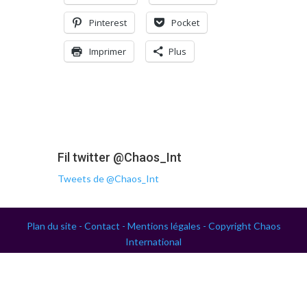
Pinterest
Pocket
Imprimer
Plus
Fil twitter @Chaos_Int
Tweets de @Chaos_Int
Plan du site -
Contact -
Mentions légales -
Copyright Chaos
International