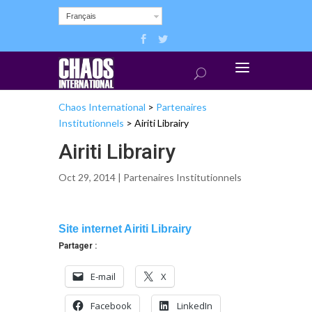
Français
Chaos International
>
Partenaires
Institutionnels
>
Airiti Librairy
Airiti Librairy
Oct 29, 2014 |
Partenaires Institutionnels
Site internet Airiti Librairy
Partager :
E-mail
X
Facebook
LinkedIn