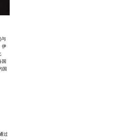
)与
，伊
此
各国
的国
国通过