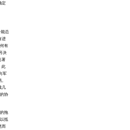
确定
子能总
有进
任何有
号决
总署
。此
向军
易。
裁几
署的协
的拖
]以抵
然而