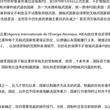
970年即签署并通过这项条约)，於1970年3月5日正式生效。不扩散核
已拥有并爆炸核武器的国家，另一为未拥有核武国家。第一类缔约国(美国丶
国家则保证不制造且不试图取得核武器。拥核武国家必须帮助无核武国家
。也就是说，这些至今仍生效的措施主要目的在减少丶甚至消灭核武器在
 Internationale de l’Energie Atomique, AIEA)的任务在於
总署和每个无核武国家签署保证协定，以便确认各国能履行义务。随後还
+2」，以加强管制的范围和各项细节。目的在於保障不扩散核武器条约的
接受国际原子能总署所有相关的管制检查。然而，十多年来，国际原子能
，国际祭出连串的制裁措施，现在则是彻底解决伊朗核武问题的时机。
成之一，近几个世纪以来，国家以制裁作为反击的武器。制裁的目的在避
悔改。因此，以外交手段有效地解决战争暴力，国家行为者同时让对外干
目标确定，但仍需要高超的操作技巧。当然，强制外交旨在影响协商，以