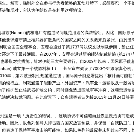
损失。然而，强制外交在参与行为者策略的互动对峙下，必须容忍一个不
否决和反对，它认为伊朗仅是在利用这项协议。
坦兹(Natanz)的核电厂有超过民间规范用途的高浓缩铀。因此，国际原
其他要求遵守禁止核武器扩散条约的国家之间的关系愈来愈紧张。由於没
交到联合国安全理事会。安理会通过了第1737号决议文以制裁伊朗，禁止
定下了最後通牒。在2007年，安理会通过新的经济制裁措施 (第1747
国也采取对抗措施，针对伊朗三大主要银行。自2009年以来，国际原子能
ahan) 成立第一个核燃料棒工厂，甚至宣布架设了7000个铀浓缩离心机
2010年，第四波强制性规范通过後，国际原子能总署提出「核计画可能朝
朗的银行业。制裁涵盖了能源产业丶外国资产丶汽车业丶运输以及一般贸
为了维护禁止核武器扩散公约，同时避免造成区域军事冲突，这项禁运制
法解决核武问题。在此背景下，众多观察者认为於2013年11月24日签
到这是一项「历史性的错误」。这项协议不可信赖而且仅是政治协商造成
动。因此，以色列领导人抨击西方国家放宽制裁，并保留「自我防卫[…
，但表达了保持军事攻击的可能性。如果以色列的反应并未和过去不同，