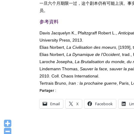
一旦六个月期限一过，这个剧本仍有可能上演。事
员。
参考資料
Davis Jacquelyn K., Pfaltzgraff Robert L.,
Anticipa
University Press, 2013.
Elias Norbert,
La Civilisation des moeurs
, [1939],
Elias Norbert,
La Dynamique de l’Occident
, trad.,
Laroche Josepha,
La Brutalisation du monde, du re
Lindemann Thomas,
Sauver la face, sauver la pai
2010. Coll. Chaos International.
Tertrais Bruno,
Iran : la prochaine guerre
, Paris, 
Partager :
Email
X
Facebook
Li