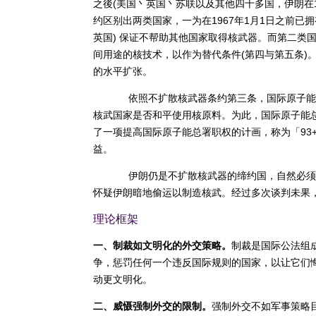
之後(美国丶英国丶苏联以及其他四十多国，伊朗在1
约区别出两类国家，一为在1967年1月1日之前
英国) 保证不帮助其他国家取得核武器。而第二类
间用途的核技术，以作为替代条件(第四与第五条)
的水平扩张。
依照不扩散核武器条约第三条，国际原子能总署(Agence
核武国家是否和平使用核原料。为此，国际原子能
了一项提高国际原子能总署职权的计画，称为「93
益。
伊朗仍是不扩散核武器的缔约国，自然必须
怀疑伊朗暗地偷运以制造核武。经过多次谈判未果
理论框架
一、制裁如文明化的外交策略。
制裁是国际公法组
争，惩罚任何一个违反国际规则的国家，以让它们
动更文明化。
二、威慑强制外交的限制。
强制外交不如军事策略