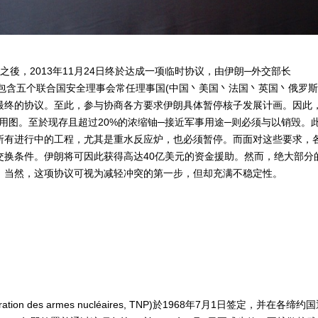
後，2013年11月24日终於达成一项临时协议，由伊朗─外交部长
团共同签署，包含五个联合国安全理事会常任理事国(中国丶美国丶法国丶英国丶俄罗斯
最终的协议。至此，参与协商各方要求伊朗具体暂停核子发展计画。因此
用图。至於现存且超过20%的浓缩铀─接近军事用途─则必须与以销毁。
所有进行中的工程，尤其是重水反应炉，也必须暂停。而面对这些要求，
交换条件。伊朗将可因此获得高达40亿美元的资金援助。然而，绝大部分
。当然，这项协议可视为减轻冲突的第一步，但却充满不稳定性。
ifération des armes nucléaires, TNP)於1968年7月1日签定，并在各缔约