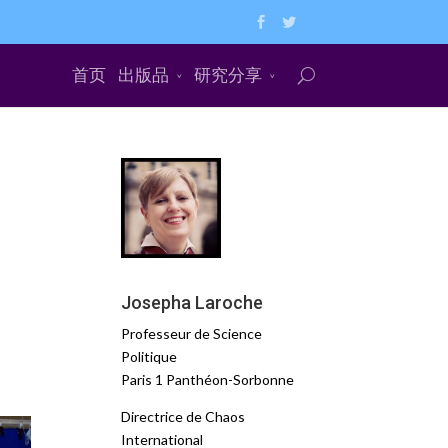
首页
出版品
研究分享
Josepha Laroche
Professeur de Science
Politique
Paris 1 Panthéon-Sorbonne
Directrice de Chaos
International