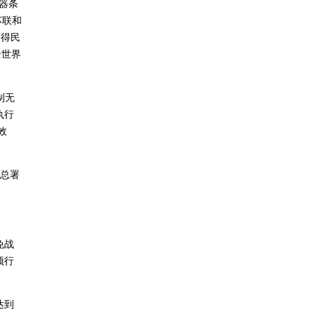
武器条
苏联和
获得民
全世界
管制无
执行
效
总署
免战
预行
达到