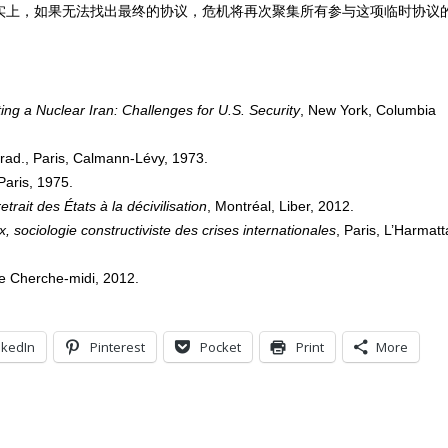
实上，如果无法找出最终的协议，危机将再次聚集所有参与这项临时协议
ting a Nuclear Iran: Challenges for U.S. Security
, New York, Columbia
 trad., Paris, Calmann-Lévy, 1973.
 Paris, 1975.
trait des États à la décivilisation
, Montréal, Liber, 2012.
x, sociologie constructiviste des crises internationales
, Paris, L’Harmatt
Le Cherche-midi, 2012.
nkedIn
Pinterest
Pocket
Print
More