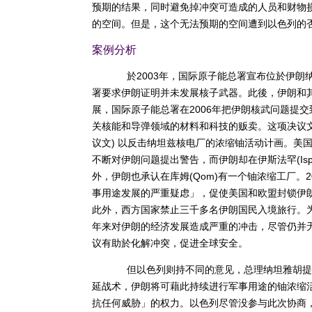
预期的结果，同时避免掉冲突可造成的人员和财物
的空间。但是，这个无法预期的空间遭到以色列的
案例分析
於2003年，国际原子能总署宣布位於伊朗纳
署要求伊朗证明并未发展核子武器。此後，伊朗和
展，国际原子能总署在2006年把伊朗核武问题提
关核能和导弹领域的材料和科技的贩卖。这项决议文还
议文) 以反击纳坦兹核电厂的浓缩铀活动计画。美
不断对伊朗问题提出警告，而伊朗却在伊斯法罕(Isp
外，伊朗也承认在库姆(Qom)有一个铀浓缩工厂。
事用途发展的严重疑虑」，促使美国和欧盟封锁伊
此外，西方国家禁止三千多名伊朗国民入境旅行。
年来对伊朗的经济发展造成严重的冲击，尽管仍并无
议有助於化解冲突，促进全球安全。
但以色列则持不同的意见，总理纳坦雅胡提
延战术，伊朗将可藉此持续进行军事用途的铀浓缩活
抗任何威胁」的权力。以色列尽管没参与此次协商