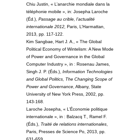
Chiu Justin, « L’anarchie mondiale dans la
téléphonie mobile », in: Josepha Laroche
(Éd.),
Passage au crible, l’actualité
internationale 2012,
Paris, L’Harmattan,
2013, pp. 117-122.
Kim Sangbae, Hart J. A., « The Global
Political Economy of Wintelism: A New Mode
of Power and Governance in the Global
Computer Industry », in : Rosenau James,
Singh J. P. (Éds.),
Information Technologies
and Global Politics, The Changing Scope of
Power and Governance
, Albany, State
University of New York Press, 2002, pp.
143-168.
Laroche Josepha, « L’Économie politique
internationale », in : Balzacq T., Ramel F.
(Éds.),
Traité de relations internationales
,
Paris, Presses de Science Po, 2013, pp.
631-659.