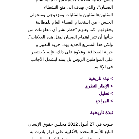
الصبيان”، والذي يهدف الى منع النشطاء
المثليين»المثليين والمثليات ومزدوجي ومتحولي
الجنس «من استخدام الفضاء العام للمطالبة
بحقوقهم. كما يعتزم “حظر نشر أي معلومات من
شأنها أن تثير اهتمام الصبيان لمثل هذه العلاقات”.
ولكن هذا التشريع الجديد يهدد حرية التعبير و
حرية الصحافة. وعلاوة على ذلك، فإنه لا يقتصر
على المواطنين الروس بل يمتد ليشمل الأجانب
في الإقليم.
>
نبذة تاريخية
>
الإطار النظري
>
تحليل
>
المراجع
نبذة تاريخية
صوت في 27 أيلول 2012 مجلس حقوق الإنسان
التابع للأمم المتحدة بالأغلبية على قرار بادرت به
روسيا ينص على “تعزيز حقوق الإنسان والحريات