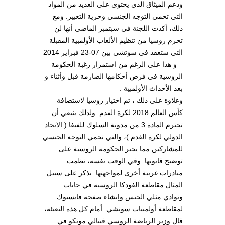
ودعم الميثاق الذي يحتوي على العديد من المواد
التي تحمي التوجه الجنسي وحرية التعبير. ومع
ذلك، أكدت اللجنة في سبتمبر الماضي أنها لن
تحرم روسيا من تنظيم الألعاب الأولمبية المقبلة –
التي ستعقد في سوتشي بين 07-23 فبراير 2014
– و هذا على الرغم من استمرار رغبة الحكومة
الروسية في فرض أحكامها الصارمة قبل وأثناء و
بعد الأحداث الأولمبية .
وعلاوة على ذلك ، تم اختيار روسيا لاستضافة
كأس العالم 2018 لكرة القدم. ولذلك ينبغي أن
تحترم المادة 3 من مدونة السلوك للفيفا ( الاتحاد
الدولي لكرة القدم )، والتي تحمي التوجه الجنسي
للمشاركين مما يجبر الحكومة الروسية على
توضيح قانونها. وفي الوقت نفسه، نظمت
مبادرات غربية أخرى لمواجهتها. نذكر على سبيل
المثال مقاطعة الفودكا الروسية في حانات
ونوادي مثلي الجنس وإنشاء صفحة فايسبوك
لمقاطعة أولمبيات سوتشي. أمام كل هذه التعبئة،
قال وزير الرياضة الروسي فيتالي موتكو في