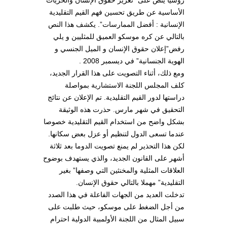
الأساسية عن طريق تحسين فهم القيم التقليدية
الإنسانية : أفضل الممارسات”. يكشف هذا النص
بالتالي عن كره موسكو العميق للمثليين و يلي
رفض”إعلان حقوق الإنسان و الميل الجنسي و
الهوية الجنسانية” في ديسمبر 2008 .
ومع ذلك، أثناء التصويت على هذا القرار الجديد،
كلف المجلس اللجنة الاستشارية بمواصلة
دراستها لدور القيم التقليدية. تم الإعلان عن نتائج
التحقيق في شهر مارس. حذرت هذه الوثيقة
بشكل واضح من استخدام القيم التقليدية خصوصا
عندما تسعى الدول لتنظيم أو عزل بعض سكانها.
لكن هذا التحذير لم يمنع تصويت الدوما بعد ثلاثة
أشهر على القانون الجديد، والذي يستهدف بوضوح
العلاقات المثلية والمخنثين التي وصفها” بغير
التقليدية” مهملا بالتالي حقوق الإنسان.
تدخلت العديد من الجهات الفاعلة في هذا الصدد
من أجل الضغط على موسكو، حيث طلبت على
سبيل المثال من اللجنة الأولمبية الدولية احترام