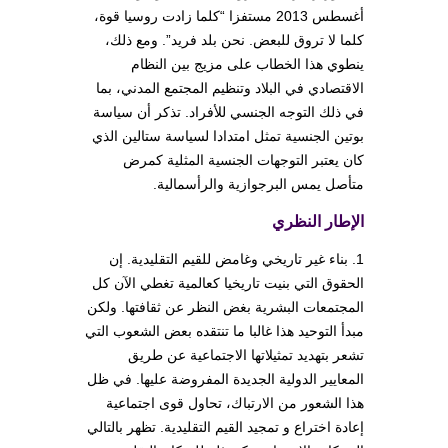
أغسطس 2013 مستفزا “كلما زادت روسيا قوة،
كلما لا تروق للبعض. نحن بلد فريد”. ومع ذلك،
ينطوي هذا الخطاب على مزيج بين النظام
الاقتصادي في البلاد وتنظيم المجتمع المدني، بما
في ذلك التوجه الجنسي للأفراد. تذكر أن سياسة
بوتين الجنسية تمثل امتدادا لسياسة ستالين الذي
كان يعتبر التوجهات الجنسية المثلية كمرض
متأصل يمس البرجوازية والرأسمالية.
الإطار النظري
1. بناء غير تاريخي وغامض للقيم التقليدية. إن
الحقوق التي بنيت تاريخيا كعالمية تغطي الآن كل
المجتمعات البشرية بغض النظر عن ثقافتها. ولكن
مبدأ التوحيد هذا غالبا ما تنتقده بعض الشعوب التي
تشعر بتهديد تمثيلاتها الاجتماعية عن طريق
المعايير الدولية الجديدة المفروضة عليها. في ظل
هذا الشعور من الارتباك، تحاول قوى اجتماعية
إعادة اختراع و تمجيد القيم التقليدية. تظهر بالتالي