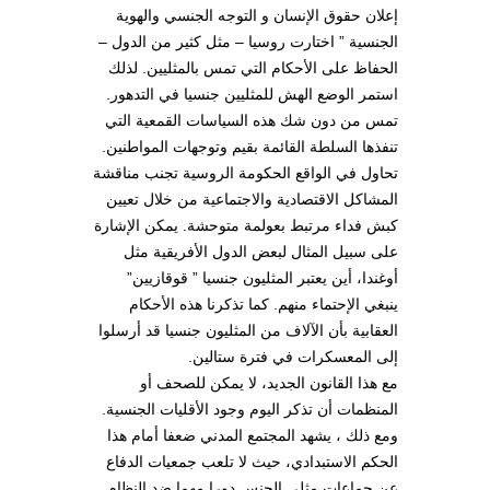
إعلان حقوق الإنسان و التوجه الجنسي والهوية
الجنسية ” اختارت روسيا – مثل كثير من الدول –
الحفاظ على الأحكام التي تمس بالمثليين. لذلك
استمر الوضع الهش للمثليين جنسيا في التدهور.
تمس من دون شك هذه السياسات القمعية التي
تنفذها السلطة القائمة بقيم وتوجهات المواطنين.
تحاول في الواقع الحكومة الروسية تجنب مناقشة
المشاكل الاقتصادية والاجتماعية من خلال تعيين
كبش فداء مرتبط بعولمة متوحشة. يمكن الإشارة
على سبيل المثال لبعض الدول الأفريقية مثل
أوغندا، أين يعتبر المثليون جنسيا ” قوقازيين”
ينبغي الإحتماء منهم. كما تذكرنا هذه الأحكام
العقابية بأن الآلاف من المثليون جنسيا قد أرسلوا
إلى المعسكرات في فترة ستالين.
مع هذا القانون الجديد، لا يمكن للصحف أو
المنظمات أن تذكر اليوم وجود الأقليات الجنسية.
ومع ذلك ، يشهد المجتمع المدني ضعفا أمام هذا
الحكم الاستبدادي، حيث لا تلعب جمعيات الدفاع
عن جماعات مثلي الجنس دورا مهما ضد النظام