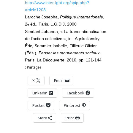
http://www.inter-lgbt.org/spip.php?
article1203
Laroche Josepha,
Politique Internationale
,
2
éd., Paris, L.G.D.J, 2000
e
Siméant Johanna, « La transnationalisation
de l’action collective », in : Agrikoliansky
Éric, Sommier Isabelle, Fillieule Olivier
(Éds.),
Penser les mouvements sociaux
,
Paris, La Découverte, 2010, pp. 121-144
Partager :
X
Email
LinkedIn
Facebook
Pocket
Pinterest
More
Print