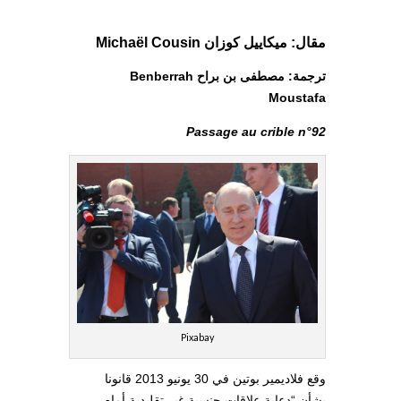
مقال: ميكاييل كوزان Michaël Cousin
ترجمة: مصطفى بن براح Benberrah
Moustafa
Passage au crible n°92
Pixabay
وقع فلاديمير بوتين في 30 يونيو 2013 قانونا
بشأن “دعاية علاقات جنسية غير تقليدية أمام