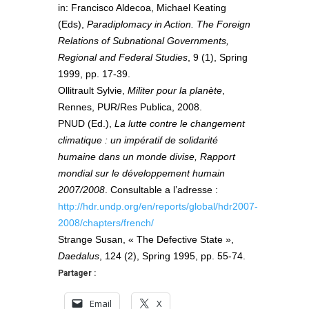
in: Francisco Aldecoa, Michael Keating
(Eds),
Paradiplomacy in Action. The Foreign
Relations of Subnational Governments,
Regional and Federal Studies
, 9 (1), Spring
1999, pp. 17-39.
Ollitrault Sylvie,
Militer pour la planète
,
Rennes, PUR/Res Publica, 2008.
PNUD (Ed.),
La lutte contre le changement
climatique : un impératif de solidarité
humaine dans un monde divise, Rapport
mondial sur le développement humain
2007/2008
. Consultable a l’adresse :
http://hdr.undp.org/en/reports/global/hdr2007-
2008/chapters/french/
Strange Susan, « The Defective State »,
Daedalus
, 124 (2), Spring 1995, pp. 55-74.
Partager :
Email
X