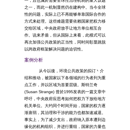
一，且也属於需要全球性治理机制的重大议题
之一，而此一机制显然仍在建构中。当今全球
性的问题，实际上已不再能够单靠国际合作的
方式来处理。这些难题需要依赖国家把权力移
交给区域，中央政府放手让地方单位相互合
作。说来矛盾，但从国际上来看，此模式可以
再次加强公共政策的正当性，同时间彰显跳脱
以跨政府框架解决问题的迫切性。
案例分析
从今以後，环境公共政策的拟订丶介
绍和推动，被国家以下各领域的行为者列为重
点工作，并以区域为首要层级。斯特兰奇
(Susan Strange) 曾於1995发表的一篇文章中
呼吁，中央政府应思考如何把权力下放给地方
机关单位。大约同个时间开始，国家的权力逐
渐衰弱，其治理和干涉的能力也都加速减退。
事实上，为了减少支出，政府纳入原本遭到边
缘化的机构组织，并进行重组，国家的力量也