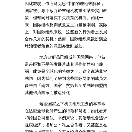
因此减弱。依照马克思·韦伯的理论来解释，
国家被引导下放并於末端机构重组某些实用政
策，但却同时落实中央决策的机制。如此一
来，国际组织反倒被孤立且力量被削弱。实际
上，对国际组织来说，这些新的行为者是发展
合作关系的契机；然而，国际组织急欲扮演全
球治理者角色的意图亦受到威胁。
地方政府虽已组成的国际网络，但贫
富差距和不平等发展造成其运作仍然相当脆
弱，此亦是全球化的特徵之一。这个说法非常
贴切，因为我们了解到这些国际网络的成员大
多来自「南方」国家，贫穷甚至受制於同盟内
其他强势国家而被边缘化。
这些国家之下机关组织主要的本事即
在适应全球化所产生的特徵和疑虑，如此看来
和跨国公司相似。举例来说，其活动包含追求
规模经济，增加公丶私立合作者，又甚至是在
国际上加强宣传。在哥本哈根会议期间，六十