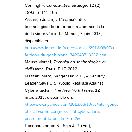
Coming! »,
Comparative Strategy
, 12 (2),
1993, p. 141-165.
Assange Julian, « L’avancée des
technologies de l’information annonce la fin
de la vie privée », Le Monde, 7 juin 2013,
disponible en :
http://www.lemonde.fr/idees/article/2013/06/07/le-
fardeau-du-geek-blanc_3426437_3232.html
Mauss Marcel,
Techniques, technologies et
civilisation
, Paris, PUF, 2012.
Mazzetti Mark, Sanger David E., « Security
Leader Says U.S. Would Retaliate Against
Cyberattacks»,
The New York Times
, 12
mars 2013, disponible en:
http://www.nytimes.com/2013/03/13/us/intelligence-
official-warns-congress-that-cyberattacks-
pose-threat-to-us.html?_r=2&
Rosenau James N., Sign J. P. (Ed.),