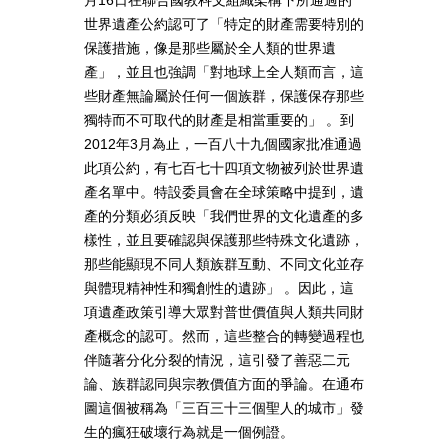
月16日在聯合國教科文組織架構下所通過的
世界遺產公約認可了「特定的財產需要特別的
保護措施，像是那些屬於全人類的世界遺
產」，並且也強調「對地球上全人類而言，這
些財產無論屬於任何一個族群，保護保存那些
獨特而不可取代的財產是相當重要的」 。到
2012年3月為止，一百八十九個國家批准通過
此項公約，有七百七十四項文物被列於世界遺
產名單中。特設委員會在全球策略中提到，遺
產的分類必須反映「我們世界的文化遺產的多
樣性，並且要確認與保護那些特殊文化遺跡，
那些能顯現不同人類族群互動、不同文化並存
與體現精神性和獨創性的遺跡」 。因此，這
項遺產政策引導大眾對普世價值與人類共同財
產概念的認可。然而，這些整合的轉變過程也
伴隨著分化分裂的情況，這引發了善惡二元
論、族群認同與宗教價值方面的爭論。在通布
圖這個被稱為「三百三十三個聖人的城市」發
生的瘋狂破壞行為就是一個例證。