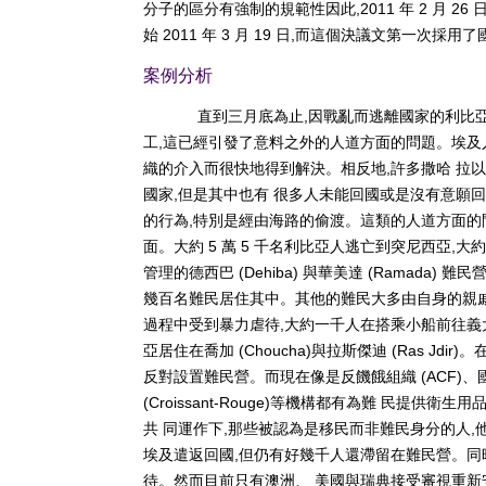
分子的區分有強制的規範性因此,2011 年 2 月 2
始 2011 年 3 月 19 日,而這個決議文第一次採
案例分析
直到三月底為止,因戰亂而逃離國家的利比
工,這已經引發了意料之外的人道方面的問題。埃及
織的介入而很快地得到解決。相反地,許多撒哈 拉
國家,但是其中也有 很多人未能回國或是沒有意願
的行為,特別是經由海路的偷渡。這類的人道方面的
面。大約 5 萬 5 千名利比亞人逃亡到突尼西亞,大約
管理的德西巴 (Dehiba) 與華美達 (Ramada) 
幾百名難民居住其中。其他的難民大多由自身的親戚
過程中受到暴力虐待,大約一千人在搭乘小船前往義
亞居住在喬加 (Choucha)與拉斯傑迪 (Ras Jdi
反對設置難民營。而現在像是反饑餓組織 (ACF)、國際人
(Croissant-Rouge)等機構都有為難 民提供
共 同運作下,那些被認為是移民而非難民身分的人,他
埃及遣返回國,但仍有好幾千人還滯留在難民營。同
待。然而目前只有澳洲、 美國與瑞典接受審視重新