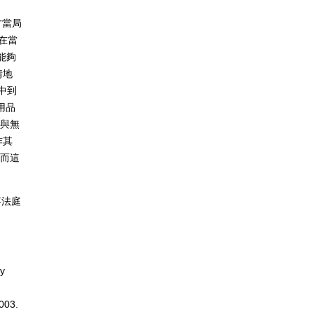
方當局
 在當
能夠
情地
月中到
用品
會與無
炸其
。而這
事法庭
ty
003.