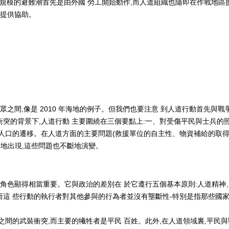
大規模的避難潮首先是由外國 勞工開始動作,而人道組織也隨即在作戰地區
 提供協助。
之間,像是 2010 年海地的例子。但我們也要注意 到人道行動首先與戰
在衝突的背景下,人道行動 主要圍繞在三個要點上:一、對受傷平民與士兵的照
三、人口的遷移。在人道方面的主要問題(救援單位的自主性、物資補給的取
復地出現,這些問題也不斷地演變。
的角色顯得相當重要。它與政治的差別在 於它遵行五個基本原則:人道精神
這 些行動的執行者對其他參與的行為者並沒有壟斷性-特別是指那些國
間的武裝衝突,而主要的犧牲者是平民 百姓。此外,在人道領域裏,平民與