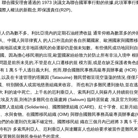
6 日 聯合國安理會通過的 1973 決議文為聯合國軍事行動的依據,此項軍事行
用了國際人權法的新觀念,即保護責任(R2P)。
亞人仍為數不多。利比亞境內的定期石油經濟收益 通常仰賴為數眾多的外
人、中國人與菲律賓人 的人口外流由於各自所屬國家、歐洲國家與國際
以南地區或東北非地區僑民的命運卻仍是個未知數。有些僑民成功地回到
回國。因為擔心移民潮的出現,歐盟國家紛紛致力於防止所有非法入境申 根
問題是前所未見的,不管是在人口遷移的規 模方面,或是在缺乏保護者角色
有 1 萬 5 千人逃往義大利。然而,聯合國難民事務高級專員辦事處 (HCR)
難民營,以及在卡達管理的塔圖因 (Tataouine) 難民營都呈現空蕩蕩的情況,僅僅
、特別關係人或當地慈善組織來收容。 而也有許多難民遭到搶劫,並在
大 利的途中死亡。上千名的厄利垂亞人、索馬利亞人與蘇丹人持續前往
r)。在埃及方面,則有許多難民住在薩盧姆 (Saloum) 臨時居留處 ,埃及官方則
道組織 (Solidarités)、國際關懷組織 (CARE)、紅十字會、紅新月
衛生用品、水與食物。在國際移民組織 (OIM) 與聯合國難民事務高級專員辦事處(H
們的命運則仍充滿不確定性。國際移民組 織在三個月內已經將 3 萬 5 
時有許 多索馬利亞人、厄利垂亞人與達爾富人也紛紛要求被當作是難民
安置難民與難民身份給予的需求。