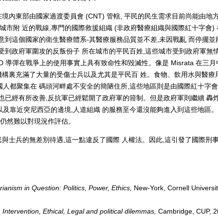
內東部由國家過渡委員會 (CNT) 管轄, 平民的民生需求目前尚能由地
a 兩個城市附 近的戰線,專門的國際救援組織 (非政府醫療組織與國際紅十字會)
意到這個國家的衛生醫療體系-其醫療服務品質並不差,未因戰亂 而停擺並
受到政府軍圍攻的反叛份子 所在城市的平民百姓,這些城市受到政府軍無
與 GRAD 導彈在戰爭上的使用事實上具有致命性和毀滅性。像是 Misrata 在三
生機構裏充滿了大量的受傷士兵以及尤其是平民百 姓。食物、飲用水與醫療
人都聚集在 碼頭河畔處不安全的簡陋住所,這些地區則是由國際紅十字
也已經有所改善,反抗軍已經鬆開了政府軍的箝制。但是政府軍則繼續 轟
及靠近突尼西亞的邊境,人道組織 的服務至今還沒能夠進入到這些地區
前仍然難以對現況作評估。
與士兵的無差別待遇,這一點違反了國際 人權法。因此,這引發了國際刑
anism in Question: Politics, Power, Ethics,
New-York, Cornell Universi
Intervention, Ethical, Legal and political dilemmas,
Cambridge, CUP, 2