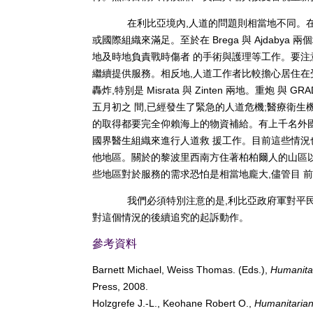
在利比亞境內,人道的問題則相當地不同。在境
或國際組織來滿足。至於在 Brega 與 Ajdaby
地及時地負責戰時傷者 的手術與護理等工作。要注
繼續提供服務。相反地,人道工作者比較擔心居住在
轟炸,特別是 Misrata 與 Zinten 兩地。重炮 
五月初之 間,已經發生了緊急的人道危機;醫療衛
的取得都要完全仰賴海上的物資補給。有上千名外國
國界醫生組織來進行人道救 援工作。目前這些情況
他地區。關於的黎波里西南方住著柏柏爾人的山區以
些地區對於服務的需求恐怕是相當地龐大,儘管目 
我們必須特別注意的是,利比亞政府軍對平民
對這個情況的後續追究的起訴動作。
參考資料
Barnett Michael, Weiss Thomas. (Eds.),
Humanitari
Press, 2008.
Holzgrefe J.-L., Keohane Robert O.,
Humanitarian 