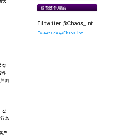
擴大
國際關係理論
Fil twitter @Chaos_Int
Tweets de @Chaos_Int
爭有
料;
得與困
、公
家行為
戰爭