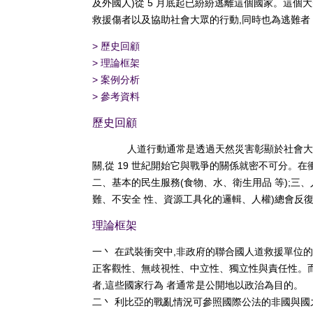
及外國人)從 5 月底起已紛紛逃離這個國家。這個
救援傷者以及協助社會大眾的行動,同時也為逃難者
>
歷史回顧
>
理論框架
>
案例分析
>
參考資料
歷史回顧
人道行動通常是透過天然災害彰顯於社會大眾
關,從 19 世紀開始它與戰爭的關係就密不可分。
二、基本的民生服務(食物、水、衛生用品 等);
難、不安全 性、資源工具化的邏輯、人權)總會反
理論框架
一丶 在武裝衝突中,非政府的聯合國人道救援單位
正客觀性、無歧視性、中立性、獨立性與責任性。而
者,這些國家行為 者通常是公開地以政治為目的。
二丶 利比亞的戰亂情況可參照國際公法的非國與國之