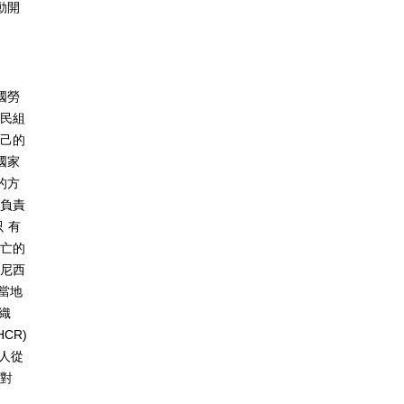
動開
國勞
移民組
自己的
國家
的方
 負責
只 有
逃亡的
突尼西
相當地
組織
CR)
千人從
來對