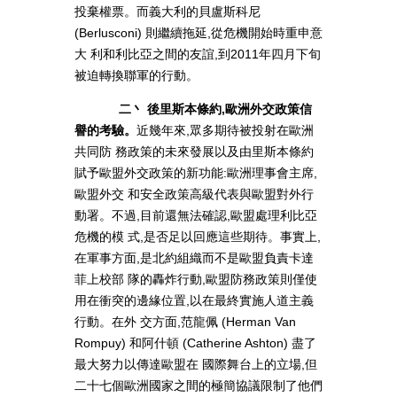
投棄權票。而義大利的貝盧斯科尼
(Berlusconi) 則繼續拖延,從危機開始時重申意
大 利和利比亞之間的友誼,到2011年四月下旬
被迫轉換聯軍的行動。
二丶 後里斯本條約,歐洲外交政策信
譽的考驗。
近幾年來,眾多期待被投射在歐洲
共同防 務政策的未來發展以及由里斯本條約
賦予歐盟外交政策的新功能:歐洲理事會主席,
歐盟外交 和安全政策高級代表與歐盟對外行
動署。不過,目前還無法確認,歐盟處理利比亞
危機的模 式,是否足以回應這些期待。事實上,
在軍事方面,是北約組織而不是歐盟負責卡達
菲上校部 隊的轟炸行動,歐盟防務政策則僅使
用在衝突的邊緣位置,以在最終實施人道主義
行動。在外 交方面,范龍佩 (Herman Van
Rompuy) 和阿什頓 (Catherine Ashton) 盡了
最大努力以傳達歐盟在 國際舞台上的立場,但
二十七個歐洲國家之間的極簡協議限制了他們