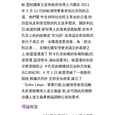
歐 盟的國家元首和政府領導人力圖在 2011
年 3 月 11 日的歐洲理事會表現出共同的立
場。他們重 申支持阿拉伯民主革命的立場,特
別是埃及和突尼斯的民主改革聲浪。關於利比
亞,歐盟的國 家領導人反過來譴責鎮壓,宣布卡
扎菲上校的政權是“非法的”,並承認在班加西武
裝分子成立 的「全國過渡委員會」為「政治
對話者」。在聯合國安理會決議文的基礎之
上,歐盟還通過了 對卡扎菲政權的各種制裁(武
器禁運,簽證禁令,凍結資產等)。歐盟還特別表
示希望能防止 卡扎菲政權獲得石油和天然氣
出口的紅利。4 月 1 日,歐盟突破了一個新的
階段;根據共同外 交與安全政策,建立了
「Eufor Libye」軍事行動,以確保受衝突流離
失所者能獲得人道主義援 助,並可因此回應聯
合國人道主義事務協調辦公室的要求。
理論框架