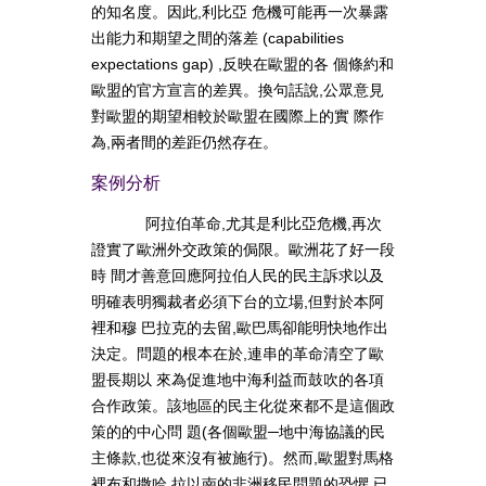
的知名度。因此,利比亞 危機可能再一次暴露
出能力和期望之間的落差 (capabilities
expectations gap) ,反映在歐盟的各 個條約和
歐盟的官方宣言的差異。換句話說,公眾意見
對歐盟的期望相較於歐盟在國際上的實 際作
為,兩者間的差距仍然存在。
案例分析
阿拉伯革命,尤其是利比亞危機,再次
證實了歐洲外交政策的侷限。歐洲花了好一段
時 間才善意回應阿拉伯人民的民主訴求以及
明確表明獨裁者必須下台的立場,但對於本阿
裡和穆 巴拉克的去留,歐巴馬卻能明快地作出
決定。問題的根本在於,連串的革命清空了歐
盟長期以 來為促進地中海利益而鼓吹的各項
合作政策。該地區的民主化從來都不是這個政
策的的中心問 題(各個歐盟─地中海協議的民
主條款,也從來沒有被施行)。然而,歐盟對馬格
裡布和撒哈 拉以南的非洲移民問題的恐懼,已