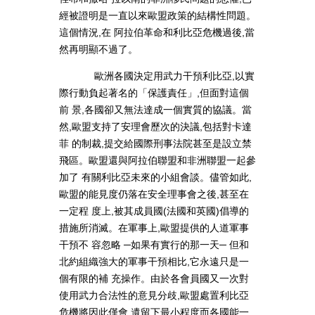
經被證明是一直以來歐盟政策的結構性問題。
這個情況,在 阿拉伯革命和利比亞危機過後,當
然再明顯不過了。
歐洲各國決定用武力干預利比亞,以實
際行動負起著名的「保護責任」,但面對這個
前 景,各國卻又無法達成一個實質的協議。當
然,歐盟支持了安理會歷次的決議,包括對卡達
菲 的制裁,提交給國際刑事法院甚至是設立禁
飛區。歐盟還與阿拉伯聯盟和非洲聯盟一起參
加了 有關利比亞未來的小組會談。儘管如此,
歐盟的能見度仍落在安全理事會之後,甚至在
一定程 度上,被其成員國(法國和英國)倡導的
措施所消滅。在軍事上,歐盟提供的人道軍事
干預不 容忽略 ─如果有實行的那一天─ 但和
北約組織強大的軍事干預相比,它永遠只是一
個有限的補 充操作。由於各會員國又一次對
使用武力合法性的意見分歧,歐盟處置利比亞
危機將因此僅會 遺留下最小程度而各國能一