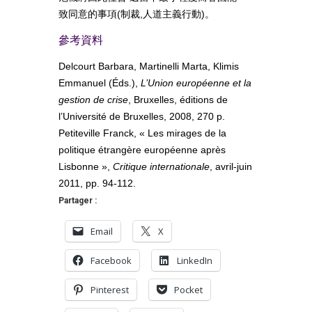
致同意的事項(制裁,人道主義行動)。
參考資料
Delcourt Barbara, Martinelli Marta, Klimis
Emmanuel (Éds.),
L’Union européenne et la
gestion de crise
, Bruxelles, éditions de
l’Université de Bruxelles, 2008, 270 p.
Petiteville Franck, « Les mirages de la
politique étrangère européenne après
Lisbonne »,
Critique internationale
, avril-juin
2011, pp. 94-112.
Partager :
Email
X
Facebook
LinkedIn
Pinterest
Pocket