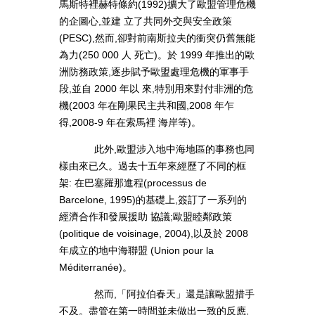
馬斯特裡赫特條約(1992)擴大了歐盟管理危機
的企圖心,並建 立了共同外交與安全政策
(PESC),然而,卻對前南斯拉夫的衝突仍舊無能
為力(250 000 人 死亡)。於 1999 年推出的歐
洲防務政策,逐步賦予歐盟處理危機的軍事手
段,並自 2000 年以 來,特別用來對付非洲的危
機(2003 年在剛果民主共和國,2008 年乍
得,2008-9 年在索馬裡 海岸等)。
此外,歐盟涉入地中海地區的事務也同
樣由來已久。過去十五年來經歷了不同的框
架: 在巴塞羅那進程(processus de
Barcelone, 1995)的基礎上,簽訂了一系列的
經濟合作和發展援助 協議;歐盟睦鄰政策
(politique de voisinage, 2004),以及於 2008
年成立的地中海聯盟 (Union pour la
Méditerranée)。
然而,「阿拉伯春天」還是讓歐盟措手
不及。盡管在第一時間並未做出一致的反應,