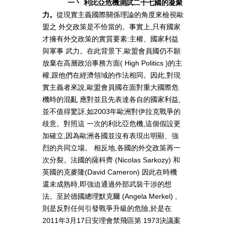
一丶 利比亞危機測試二十七國的凝聚
力。
從現實主義國際關係理論的角度來檢視歐
盟之 外交政策是不恰當的。事實上,只有國家
才擁有外交政策的實質要素:主權、國家利益
與軍事 武力。在此背景下,歐盟會員國仍不願
放棄在高層政治事務方面( High Politics )的主
權,跟他們在經濟領域的作法相同。因此,對現
實主義者來說,歐盟會員國在面對重大國際危
機時的混亂 應對並且先表達各自的國家利益,
並不值得驚訝,如2003年歐洲對伊拉克戰爭的
歧意。對照這 一次的利比亞危機,這個假設更
加確立,因為歐洲各國並沒有表現出明顯、強
烈的共同立場。 相反地,各國的外交政策再一
次分裂。法國的薩科齊 (Nicolas Sarkozy) 和
英國的克麥隆(David Cameron) 因此在時機
還未成熟時,即強迫通過外部武裝干涉的想
法。至於德國總理默克爾 (Angela Merkel) ,
則是反對任何引發戰爭升級的危險,於是在
2011年3月17日安理會禁飛區第 1973決議案