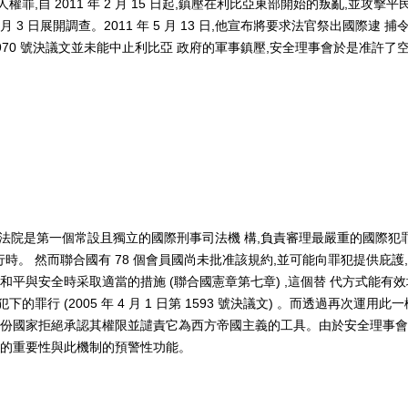
,自 2011 年 2 月 15 日起,鎮壓在利比亞東部開始的叛亂,並攻擊平
 3 月 3 日展開調查。2011 年 5 月 13 日,他宣布將要求法官祭出國際逮 捕
970 號決議文並未能中止利比亞 政府的軍事鎮壓,安全理事會於是准許了
刑事法院是第一個常設且獨立的國際刑事司法機 構,負責審理最嚴重的國際犯罪
。 然而聯合國有 78 個會員國尚未批准該規約,並可能向罪犯提供庇護
和平與安全時采取適當的措施 (聯合國憲章第七章) ,這個替 代方式能有
行 (2005 年 4 月 1 日第 1593 號決議文) 。而透過再次運用此一
部份國家拒絕承認其權限並譴責它為西方帝國主義的工具。由於安全理事
院的重要性與此機制的預警性功能。