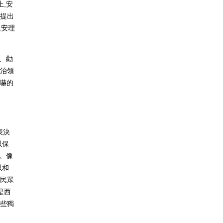
,安
時提出
,安理
、勸
政治領
威嚇的
表決
以保
院。像
以和
到民眾
是西
某些獨