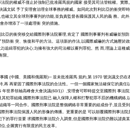
事法院的權威不僅止於強制已批准羅馬規約國家 接受其司法管轄權。實際上
決議文賦 予了安理會治理全球事務的權威。如同此次對利比亞的衝突即
,也確立其全球刑事審判的功能,並負責監督各國保護其人民的義 務。此外
理會亦增添了一項處理衝 突的措施。
利比亞的衝突移交給國際刑事法院審理,肯定了 國際刑事審判有威嚇並預防
預防衝 突、恢復和平的方法。這項新的作法,以國際威嚇的方式施壓於
;2)追緝罪犯的決心;3)擁有強大的司法權以審判罪犯。然 而,理論上這種
有限。
 (中國、美國和俄羅斯)─ 並未批准羅馬 規約,第 1970 號決議文仍在
持,再 再鞏固了國際刑事法院的合法性。一但一個國家無法確保它的責任
 年世界領袖高峰會大會決議(60/1)》,安理會可即時提交至國際刑 事法
其犯罪組織,國際刑事法院已 融入保障人權和打擊犯罪不罰的機構網絡,
組織等一同合作。國際刑事法院是整個網絡非常重要的組成份子,並且受
於國際刑事法院保護人民的形像的傳播。更重要的是 可以顛覆國際刑事法院
下的罪行並要 求國際刑事法院介入調查,但是國際刑事法院仍難以譴責
權位,企圖實行有限度的民主改革。