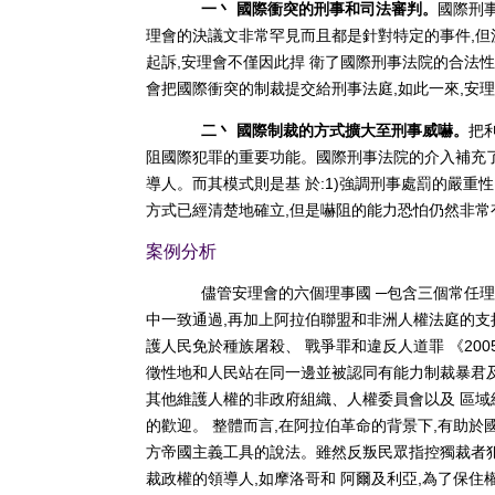
一丶 國際衝突的刑事和司法審判。
國際刑
理會的決議文非常罕見而且都是針對特定的事件,但
起訴,安理會不僅因此捍 衛了國際刑事法院的合法性
會把國際衝突的制裁提交給刑事法庭,如此一來,安
二丶 國際制裁的方式擴大至刑事威嚇。
把
阻國際犯罪的重要功能。國際刑事法院的介入補充了
導人。而其模式則是基 於:1)強調刑事處罰的嚴重性
方式已經清楚地確立,但是嚇阻的能力恐怕仍然非常
案例分析
儘管安理會的六個理事國 ─包含三個常任理事國
中一致通過,再加上阿拉伯聯盟和非洲人權法庭的支
護人民免於種族屠殺、 戰爭罪和違反人道罪 《2005
徵性地和人民站在同一邊並被認同有能力制裁暴君及
其他維護人權的非政府組織、人權委員會以及 區域
的歡迎。 整體而言,在阿拉伯革命的背景下,有助
方帝國主義工具的說法。雖然反叛民眾指控獨裁者犯
裁政權的領導人,如摩洛哥和 阿爾及利亞,為了保住