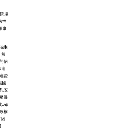
法院規
法性
軍事
到被制
。然
司法的信
卡達
這證
讓國
系,安
鎮壓暴
足以確
政權
可因
捕