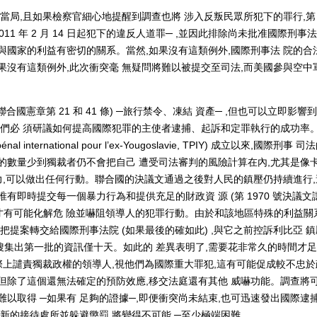
當局,且如果檢察官細心地提醒到調查也將 涉入反叛民眾所犯下的罪行,第
011 年 2 月 14 日起犯下的違反人道罪─ ,並因此排除尚未批准國際刑事
與國家的利益有密切的關系。當然,如果沒有這類例外,國際刑事法 院的合
果沒有這類例外,此次衝突毫 無疑問將難以被提交至司法,而美國參與空中
國憲章第 21 和 41 條) ─旅行禁令、凍結 資產─ ,但也可以立即影響
我們必 須研議如何提高國際犯罪的主使者逮捕、起訴和定罪執行的成功率
international pour l’ex-Yougoslavie, TPIY) 成立以來,國際刑事 
的數量少到獨裁者仍不會把自己 遭受司法審判的風險計算在內,尤其是像
力,可以做出任何行動。聯合國的決議文通過之後對人民的鎮壓仍持續進行,
有即時提交每一個暴力行為和提供充足的財政資 源 (第 1970 號決議文
,才有可能化解危 險並嚇阻領導人的犯罪行動。由於和該地區特殊的利益關
把提案轉交給國際刑事法院 (如果最後的確如此) ,與它之前控訴利比亞 
搜集出第一批的資訊僅十天。如此的 差異表明了,需要花非常久的時間才
際上譴責獨裁政權的領導人,視他們為國際重大罪犯,這有可能促成較不忠於
但除了這個還無法確定的預防效應,移交法庭還有其他 威嚇功能。調查將
以取得 ─如果有 足夠的證據─,即便衝突尚未結束,也可迅速發出國際逮
新的接待處所並躲避懲罰,將變得不可能 ─至少極端困難。