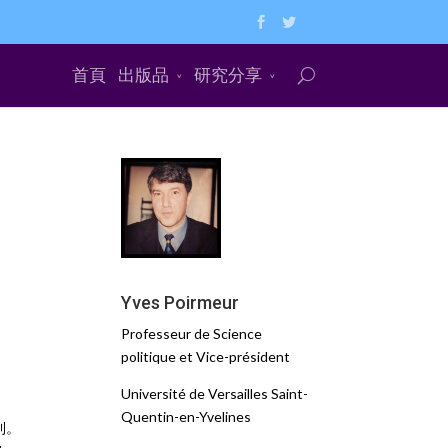
首頁
出版品
研究分享
Yves Poirmeur
Professeur de Science
politique et Vice-président
Université de Versailles Saint-
Quentin-en-Yvelines
利。