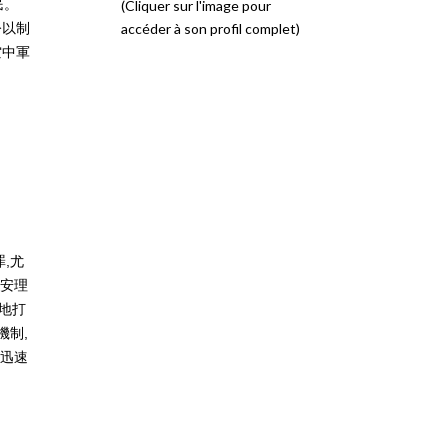
民。
(Cliquer sur l'image pour
令以制
accéder à son profil complet)
空中軍
,尤
,安理
效地打
機制,
會迅速