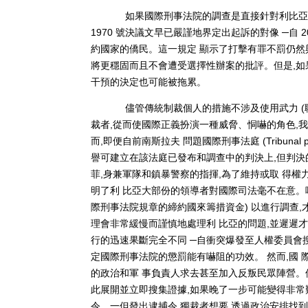
如果國際刑事法院的調查是直接針對利比亞
1970 號決議文早已嚴謹地界定出起訴的對像 ─自 2
約國家的僑民。這一規定 顯示了打擊有罪不罰仍然
將更穩固而且不會遭受選擇性辦案的批評。但是,如
干預的決定也可能被拖累。
儘管傳統制裁個人的措施不涉及使用武力 (聯合
裁者,從而使國際正義扮演一種威脅、恫嚇的角色,
而,即便自前南斯拉夫 問題國際刑事法庭 (Tribunal pénal 
譽可建立在該法庭已發布和調查中的判決上,但判決
菲,身兼軍隊和鎮暴警察的指揮,為了維持或取 得權
明了利 比亞大部份的領導者對國際司法毫不在意。唯
際刑事法院規章的締約國來籌措資金) 以進行調查
理會非常緩慢而謹慎地處理利 比亞的問題,並遲遲才
行的迅速果斷完全不同 ─自衝突爆發至人權委員會
定國際刑事法院的懲罰能有嚇阻的功效。 然而,國 
的政治和軍 事負責人求去甚至加入反叛民眾陣營。
此展開並立即搜集證據,如果晚了一步可能變得非常難
令。一但發出逮捕令,獨裁者想要 透過政治安排找到