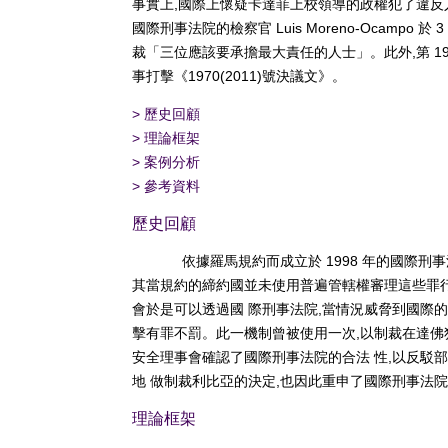
事實上,國際上懷疑卡達菲上校領導的政權犯了違反人權罪
國際刑事法院的檢察官 Luis Moreno-Ocampo 於
裁「三位應該要承擔最大責任的人士」。此外,第 1
事打擊《1970(2011)號決議文》。
>
歷史回顧
>
理論框架
>
案例分析
>
參考資料
歷史回顧
依據羅馬規約而成立於 1998 年的國際
其當規約的締約國並未使用普遍管轄權審理這些罪行時
會於是可以透過國 際刑事法院,當情況威脅到國際的
擊有罪不罰。此一機制曾被使用一次,以制裁在達佛犯下的罪
安全理事會確認了國際刑事法院的合法 性,以反駁
地 做制裁利比亞的決定,也因此重申了國際刑事法
理論框架