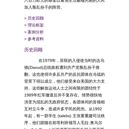
八百万欧元的基金以避免生活极端穷困的人民
加入叛乱份子的阵营。
>
历史回顾
>
理论框架
>
案例分析
>
参考資料
历史回顾
在1979年，苏联的入侵使当时的达乌
德(Daoud)总统政权遭到共产党叛乱份子推
翻。这也使得许多反共产的反抗团体在冷战的
背景下得以成立，他们接受来自美国的大力支
持。这些解放运动人士之间有限的团结性于
1989年红军撤退后并不复存在。情势很快地
演变为混乱的无政府状态，各团体间的首领相
互对立斗争，造成许多平民的死伤。从1992
年起，有一群学生 (talebs) 主张要重建司法秩
序，他们跟随在前塔利班领导人毛拉·奥马尔