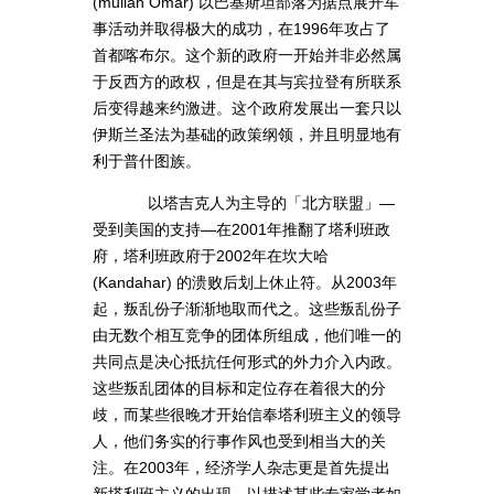
(mullah Omar) 以巴基斯坦部落为据点展开军
事活动并取得极大的成功，在1996年攻占了
首都喀布尔。这个新的政府一开始并非必然属
于反西方的政权，但是在其与宾拉登有所联系
后变得越来约激进。这个政府发展出一套只以
伊斯兰圣法为基础的政策纲领，并且明显地有
利于普什图族。
以塔吉克人为主导的「北方联盟」—
受到美国的支持—在2001年推翻了塔利班政
府，塔利班政府于2002年在坎大哈
(Kandahar) 的溃败后划上休止符。从2003年
起，叛乱份子渐渐地取而代之。这些叛乱份子
由无数个相互竞争的团体所组成，他们唯一的
共同点是决心抵抗任何形式的外力介入内政。
这些叛乱团体的目标和定位存在着很大的分
歧，而某些很晚才开始信奉塔利班主义的领导
人，他们务实的行事作风也受到相当大的关
注。在2003年，经济学人杂志更是首先提出
新塔利班主义的出现，以描述某些专家学者如