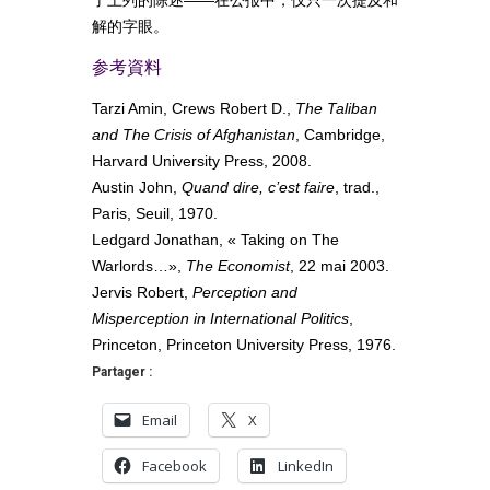
解的字眼。
参考資料
Tarzi Amin, Crews Robert D.,
The Taliban
and The Crisis of Afghanistan
, Cambridge,
Harvard University Press, 2008.
Austin John,
Quand dire, c’est faire
, trad.,
Paris, Seuil, 1970.
Ledgard Jonathan, « Taking on The
Warlords…»,
The Economist
, 22 mai 2003.
Jervis Robert,
Perception and
Misperception in International Politics
,
Princeton, Princeton University Press, 1976.
Partager :
Email
X
Facebook
LinkedIn