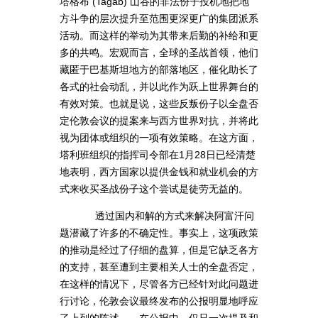
塔格布 (Tagab) 山谷的非法份子投机地把地
方斗争的层次提升至范围更深更广的集团派系
活动。而这样的举动为其带来后勤的补给和更
多的共鸣。宏观而言，全球的圣战首领，他们
藏匿于巴基斯坦地方的部落地区，催化助长了
各式的社会动乱，并以此作为跃上世界舞台的
有效对策。也就是说，这些反叛份子以全盘否
定伦敦会议的提案来与西方世界对抗，并将此
视为团体或组织的一项有效策略。在这方面，
塔利班组织的指挥司令部在1月28日已经清楚
地表明，西方国家以提供金钱和就业机会的方
式来收买圣战份子这个尝试是徒劳无益的。
透过国内和解的方式来解决阿富汗问
题潜藏了许多的不确定性。事实上，这项政策
的推动是经过了仔细的盘算，但是它缺乏各方
的支持，甚至遭到主要相关人士的全盘否定，
在这样的情况下，尽管各方已经针对此问题进
行讨论，伦敦会议最终发布的公报明显地呼应
了上列的陈述——在公报中，仅只一次提及和