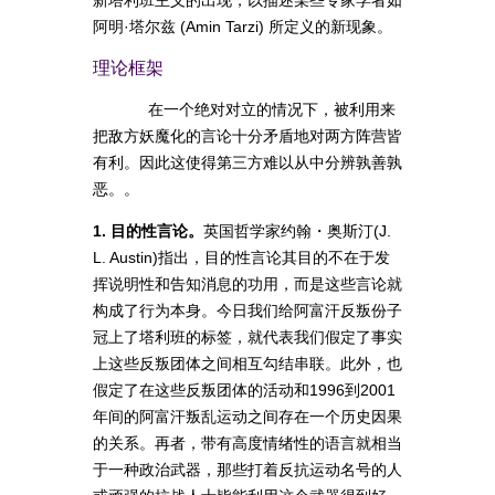
阿明·塔尔兹 (Amin Tarzi) 所定义的新现象。
理论框架
在一个绝对对立的情况下，被利用来
把敌方妖魔化的言论十分矛盾地对两方阵营皆
有利。因此这使得第三方难以从中分辨孰善孰
恶。。
1. 目的性言论。
英国哲学家约翰・奥斯汀(J.
L. Austin)指出，目的性言论其目的不在于发
挥说明性和告知消息的功用，而是这些言论就
构成了行为本身。今日我们给阿富汗反叛份子
冠上了塔利班的标签，就代表我们假定了事实
上这些反叛团体之间相互勾结串联。此外，也
假定了在这些反叛团体的活动和1996到2001
年间的阿富汗叛乱运动之间存在一个历史因果
的关系。再者，带有高度情绪性的语言就相当
于一种政治武器，那些打着反抗运动名号的人