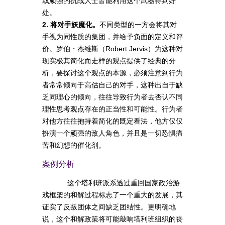
或顽强的抗战人士皆能利用这个武器得到好
处。
2. 将对手妖魔化。
不同类型的一方会将其对
手视为同性质的集团，并给予负面的定义和评
价。罗伯・杰维斯（Robert Jervis）为这种对
现实极其简化而走样的观点提供了经典的分
析，要探讨这个观点的本源，必须注意到行为
者常常倾向于高估自己的对手，这种出自于缺
乏同理心的倾向，往往导致行为者去否认不同
理性思考观点存在的正当性和可能性。行为者
对他方往往抱持着简化的既定看法，他方仅仅
扮演一个顽强的敌人角色，并且是一切恐惧痛
苦和幻想的催化剂。
案例分析
这个塔利班派系透过重回国家政治游
戏框架的和解过程标志了一个重大的发展，其
证实了反叛团体之间缺乏团结性。更明确地
说，这个和解政策将可能敲响塔利班组织的丧