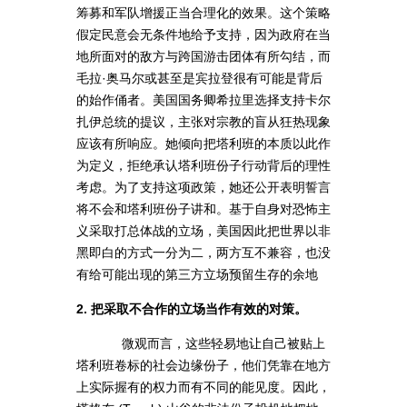
筹募和军队增援正当合理化的效果。这个策略
假定民意会无条件地给予支持，因为政府在当
地所面对的敌方与跨国游击团体有所勾结，而
毛拉·奥马尔或甚至是宾拉登很有可能是背后
的始作俑者。美国国务卿希拉里选择支持卡尔
扎伊总统的提议，主张对宗教的盲从狂热现象
应该有所响应。她倾向把塔利班的本质以此作
为定义，拒绝承认塔利班份子行动背后的理性
考虑。为了支持这项政策，她还公开表明誓言
将不会和塔利班份子讲和。基于自身对恐怖主
义采取打总体战的立场，美国因此把世界以非
黑即白的方式一分为二，两方互不兼容，也没
有给可能出现的第三方立场预留生存的余地
2. 把采取不合作的立场当作有效的对策。
微观而言，这些轻易地让自己被贴上
塔利班卷标的社会边缘份子，他们凭靠在地方
上实际握有的权力而有不同的能见度。因此，