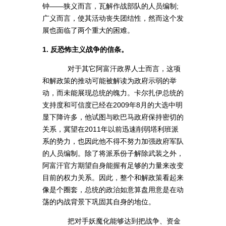
钟——狭义而言，瓦解作战部队的人员编制;
广义而言，使其活动丧失团结性，然而这个发
展也面临了两个重大的困难。
1. 反恐怖主义战争的信条。
对于其它阿富汗政界人士而言，这项
和解政策的推动可能被解读为政府示弱的举
动，而未能展现总统的魄力。卡尔扎伊总统的
支持度和可信度已经在2009年8月的大选中明
显下降许多，他试图与欧巴马政府保持密切的
关系，冀望在2011年以前迅速削弱塔利班派
系的势力，也因此他不得不努力加强政府军队
的人员编制。除了将派系份子解除武装之外，
阿富汗官方期望自身能握有足够的力量来改变
目前的权力关系。因此，整个和解政策看起来
像是个圈套，总统的政治如意算盘用意是在动
荡的内战背景下巩固其自身的地位。
把对手妖魔化能够达到把战争、资金