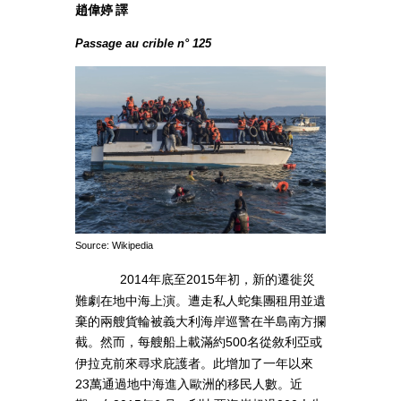
趙偉婷 譯
Passage au crible n° 125
Source: Wikipedia
年底至
年初，新的遷徙災
2014
2015
難劇在地中海上演。遭走私人蛇集團租用並遺
棄的兩艘貨輪被義大利海岸巡警在半島南方攔
截。然而，每艘船上載滿約
名從敘利亞或
500
伊拉克前來尋求庇護者。此增加了一年以來
23萬通過地中海進入歐洲的移民人數。近