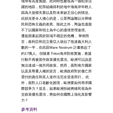
域帶有高度風險。此同時也被視為一個犯罪活
躍的地區，犯罪組織得利於地中海南岸年輕人
因為大規模失業以及對未來缺乏信心的情況。
此狀況更令人擔心的是，公眾輿論難以分辨移
民和恐怖主義的差異。除此之外，輿論也逃脫
不了以國家和領土為中心的邊境管理途徑。
遷徙因素起因於區域不穩定的危機 。舉例而
言，敘利亞和厄立垂亞人就佔了抵達義大利人
數的一半，在此區
計畫救起了
Mare Nostrum
約17萬人。但隨著
海岸防衛實施，救援
Triton
行動不再被當作政策優先選項。歐洲可以說是
無法達成一個共同政策。然而，面對南方國家
以及其尊重人權的宣言，歐洲政府對於傷亡所
需付的責任和其人道作法完全逆道而行 。此
外，面對人口老齡化困境，歐洲要如何尋求國
際競爭力？並且，如果歐洲拒絕將移民視為外
交政策優先選項，將如何在國際上強化其影響
力？
參考資料