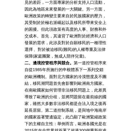
見的差距，一方面專家的分析支持人口流動，
因此為地區未來發展的一大關鍵。另一方面，
歐洲政策的轉變主要來自於民族國家的壓力，
其受制於於極右派崛起以及移民所帶來安全上
的困擾。但此項政策有高度的人事、財務和外
交成本。首先，其違背了歐洲對於經濟和人口
發展的需求，此涉及對於自願移民的一種理性
選擇 、對於被迫移民(難民)的人權尊重及法律
保障(家庭團聚，無成人陪伴兒童)。
二、邊境控管程序與競合。
第一道控管程序來
自從
年所施行的申根體系下一系列交錯
1985
的歐洲機制。面對北方國家的冷漠態度及不團
結，移民潮問題首先會影響到歐洲南方國家。
在南歐國家如何管理非法移民問題上，此差異
導致了歐洲的分歧，並將問題留在最前線的國
家，雖然大多數非法移民都是合法入境之後再
延長居留。第二道控制系統，是與地中海南岸
的國家簽署雙邊協定，此凸顯了歐洲緊縮政策
下的主權自主性：舉例而言，歐洲各國光是在
年在全世界就簽署了超過
個重新批准
2015
300