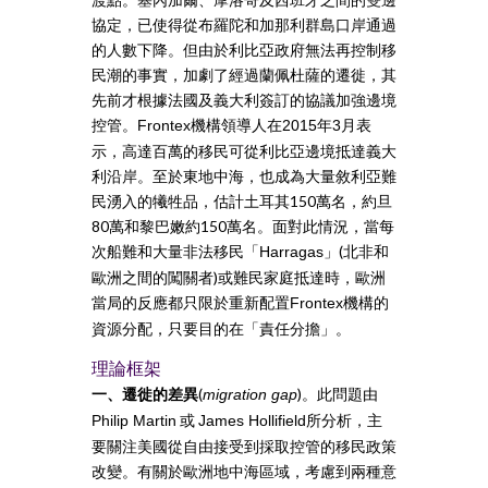
協定，已使得從布羅陀和加那利群島口岸通過
的人數下降。但由於利比亞政府無法再控制移
民潮的事實，加劇了經過蘭佩杜薩的遷徙，其
先前才根據法國及義大利簽訂的協議加強邊境
控管。
機構領導人在
年
月表
Frontex
2015
3
示，高達百萬的移民可從利比亞邊境抵達義大
利沿岸。至於東地中海，也成為大量敘利亞難
民湧入的犧牲品，估計土耳其150萬名，約旦
80萬和黎巴嫩約150萬名。面對此情況，當每
次船難和大量非法移民「
」(北非和
Harragas
歐洲之間的闖關者)或難民家庭抵達時，歐洲
當局的反應都只限於重新配置
機構的
Frontex
資源分配，只要目的在「責任分擔」。
理論框架
一、遷徙的差異
(
)。此問題由
migration gap
或
所分析，主
Philip Martin
James Hollifield
要關注美國從自由接受到採取控管的移民政策
改變。有關於歐洲地中海區域，考慮到兩種意