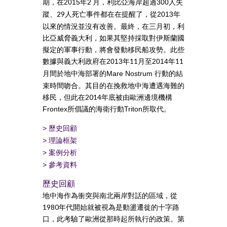
期，在
年2 月，利比亞海岸超過
人失
2015
300
蹤、29人死亡事件都在在提醒了，從
年
2013
以來的情況並沒有改善。最終，在三月初，利
比亞威脅義大利，如果其堅持採取對伊斯蘭國
擬定的軍事行動，將會發動移民船攻勢。此些
數據與義大利政府在
年11月至
年11
2013
2014
月間於地中海部署的
行動的結
Mare Nostrum
束時間吻合。其目的在挽救地中海遭遇海難的
移民，但此在2014年底被由歐洲邊境機構
所倡議的海衛行動
所取代。
Frontex
Triton
>
歷史回顧
>
理論框架
>
案例分析
>
參考資料
歷史回顧
地中海作為衝突與南北兩岸對話的區域，從
1980年代開始就被視為是動盪遷徙的十字路
口，此考驗了歐洲從那時起所執行的政策。第