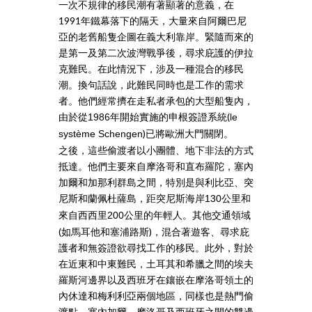
一次不規律的移民潮有著顯著的意義，在
1991年鐵幕落下的隔天，大量來自阿爾巴尼
亞的老舊船隻企圖在義大利靠岸。緊隨而來的
是第一及第二次波灣戰爭後，尋求庇護的伊拉
克難民。在此情況下，涉及一種混合的移民
潮。換句話說，此難民同時也是工作的需求
者。他們經常擠在走私者承包的大型船隻內，
由於從
年開始實施的申根簽證系統(
1986
le
)已將歐洲大門關閉。
système Schengen
之後，這些偷渡者以小團體、地下非法的方式
抵達。他們主要來自摩洛哥和直布羅陀，塞內
加爾和加那利群島之間，特別是與利比亞、突
尼斯和蘭佩杜薩島，距突尼斯海岸
公里和
130
來自西西里
公里的年輕人。其他交通領域
200
(如馬耳他和塞浦路斯)，混合著遊客、尋求庇
護者和無簽證欲尋找工作的移民。此外，對於
在近東和中東難民，土耳其和希臘之間的埃夫
羅斯河邊界以及西班牙在鑲嵌在摩洛哥領土的
內休達和梅利利亞兩個地區，同樣也是熱門偷
渡點。塞內加爾、摩洛哥及西班牙之間的雙邊