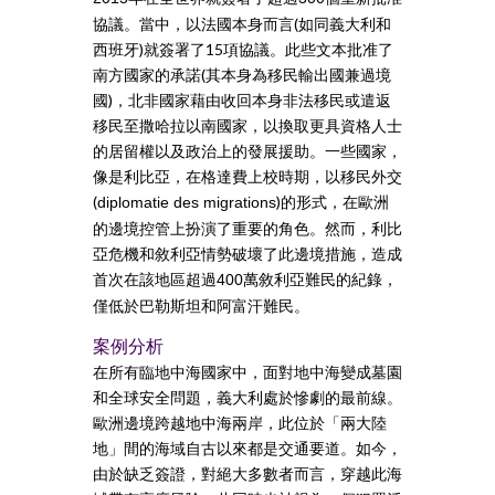
協議。當中，以法國本身而言(如同義大利和
西班牙)就簽署了15項協議。此些文本批准了
南方國家的承諾(其本身為移民輸出國兼過境
國)，北非國家藉由收回本身非法移民或遣返
移民至撒哈拉以南國家，以換取更具資格人士
的居留權以及政治上的發展援助。一些國家，
像是利比亞，在格達費上校時期，以移民外交
(
)的形式，在歐洲
diplomatie des migrations
的邊境控管上扮演了重要的角色。然而，利比
亞危機和敘利亞情勢破壞了此邊境措施，造成
首次在該地區超過
萬敘利亞難民的紀錄，
400
僅低於巴勒斯坦和阿富汗難民。
案例分析
在所有臨地中海國家中，面對地中海變成墓園
和全球安全問題，義大利處於慘劇的最前線。
歐洲邊境跨越地中海兩岸，此位於「兩大陸
地」間的海域自古以來都是交通要道。如今，
由於缺乏簽證，對絕大多數者而言，穿越此海