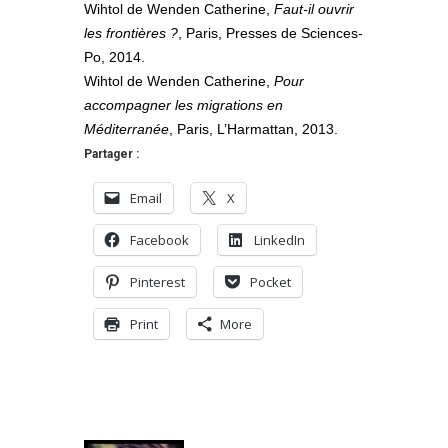
Wihtol de Wenden Catherine,
Faut-il ouvrir
les frontières ?
, Paris, Presses de Sciences-
Po, 2014.
Wihtol de Wenden Catherine,
Pour
accompagner les migrations en
Méditerranée
, Paris, L’Harmattan, 2013.
Partager :
Email
X
Facebook
LinkedIn
Pinterest
Pocket
Print
More