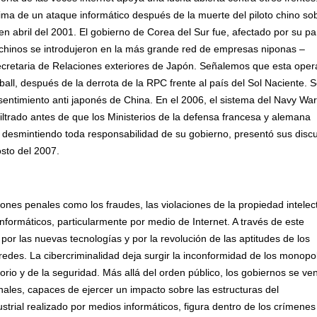
ctima de un ataque informático después de la muerte del piloto chino sob
n abril del 2001. El gobierno de Corea del Sur fue, afectado por su pa
s chinos se introdujeron en la más grande red de empresas niponas –
ecretaria de Relaciones exteriores de Japón. Señalemos que esta oper
all, después de la derrota de la RPC frente al país del Sol Naciente. 
 sentimiento anti japonés de China. En el 2006, el sistema del Navy War
iltrado antes de que los Ministerios de la defensa francesa y alemana
, desmintiendo toda responsabilidad de su gobierno, presentó sus disc
osto del 2007.
iones penales como los fraudes, las violaciones de la propiedad intelec
informáticos, particularmente por medio de Internet. A través de este
or las nuevas tecnologías y por la revolución de las aptitudes de los
edes. La cibercriminalidad deja surgir la inconformidad de los monopo
torio y de la seguridad. Más allá del orden público, los gobiernos se ve
ales, capaces de ejercer un impacto sobre las estructuras del
strial realizado por medios informáticos, figura dentro de los crímenes