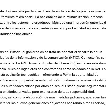
ada
. Evidenciada par Norbert Elias, la evolución de las prácticas macro
rtamiento micro social. La aceleración de la mundialización, proceso
ucta entre los actores heterogéneos. Más que una interacción entre las 
n del orden internacional, antes dominado por los Estados con entid
utoridades nacionales.
ano
del Estado, el gobierno chino trata de orientar el desarrollo de un
ogías de la información y de la comunicación (NTIC). Con este fin, se
 materia. La APL (Armada Popular de Liberación) invirtió en este dom
cio. Miles de ingenieros son contratados como soldados de la Net. La
esta evolución tecnocrática – ofreciendo a Pekín la oportunidad de
a
. Sin embargo, perturbar esta distinción fundamental vuelve más difíci
e las autoridades chinas por otros países; el Estado puede argumentar
e a entidades privadas para exonerarse de toda responsabilidad.
izados, así como la elaboración de mas medidas judiciales, aparecen tan
 interior las nuevas generaciones de jóvenes aspirando a mas libertad,