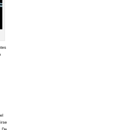
ntes
n
el
irse
. De