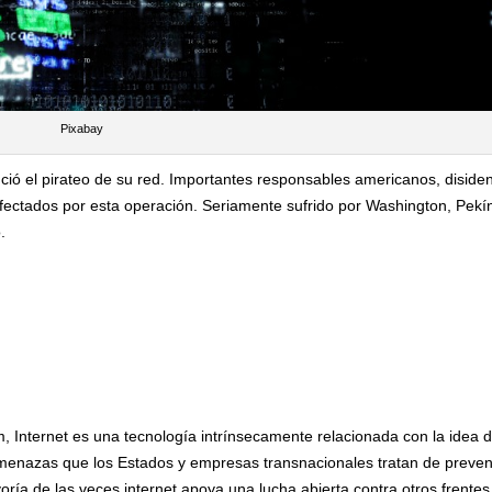
Pixabay
ció el pirateo de su red. Importantes responsables americanos, diside
ectados por esta operación. Seriamente sufrido por Washington, Pekí
.
, Internet es una tecnología intrínsecamente relacionada con la idea d
amenazas que los Estados y empresas transnacionales tratan de preven
yoría de las veces internet apoya una lucha abierta contra otros frentes