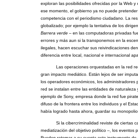
exploran las posibilidades ofrecidas por la Web y 
ese momento, el gobierno ya no puede pretender 
competencia con el periodismo ciudadano. La res
globalizado; por ejemplo la tentativa de los dirigen
Barrera verde
– en las computadoras privadas fue
errores y más aun si la transponemos en la escen
ilegales, hacen escuchar sus reivindicaciones den
diferencia entre local, nacional e internacional 
Las operaciones orquestadas en la red re
gran impacto mediático. Están lejos de ser imputad
los operadores económicos, los administradores púb
red se instalan entre las entidades de naturaleza
ejemplo de Sony, empresa donde la red fue pirat
difuso de la frontera entre los individuos y el Es
había logrado hasta ahora, guardar su monopolio 
Si la cibercriminalidad reviste de ciertas 
mediatización del objetivo político –, los evento
Pueden retomar a su cuenta este instrumento de c