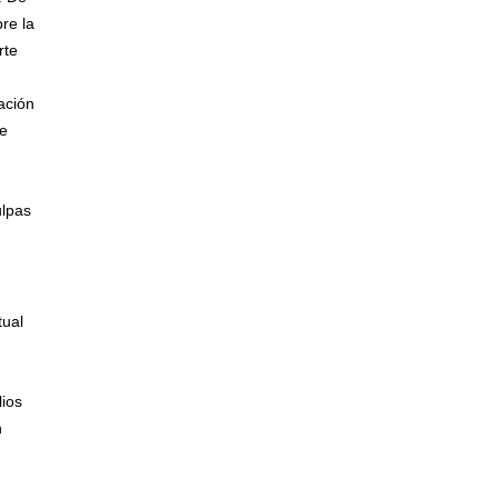
re la
rte
ación
Se
ulpas
tual
lios
n