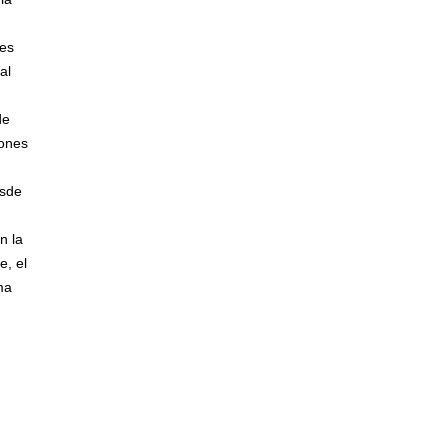
tes
al
de
lones
esde
n la
e, el
ma