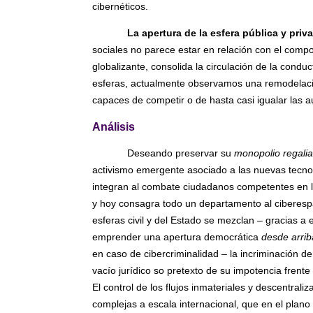
cibernéticos.
La apertura de la esfera pública y priv
sociales no parece estar en relación con el compo
globalizante, consolida la circulación de la cond
esferas, actualmente observamos una remodelació
capaces de competir o de hasta casi igualar las a
Análisis
Deseando preservar su
monopolio regali
activismo emergente asociado a las nuevas tecnol
integran al combate ciudadanos competentes en la
y hoy consagra todo un departamento al ciberespa
esferas civil y del Estado se mezclan – gracias a 
emprender una apertura democrática
desde arrib
en caso de cibercriminalidad – la incriminación d
vacío jurídico so pretexto de su impotencia frent
El control de los flujos inmateriales y descentral
complejas a escala internacional, que en el plano