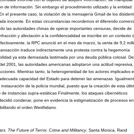
n de información. Sin embargo el procedimiento utilizado y la entidad
 el presente caso, la violación de la mensajería Gmail de los disiden
da inocente. En estas circunstancias recordemos el diferendo comerci
do las autoridades chinas de operar importantes censuras, decide de
nfracción y afectación a la confidencialidad se inscribe en un contexto 
Efectivamente, la RPC anunció en el mes de marzo, la venta de 9,2 mil
ransacción traduce indirectamente una protesta contra la hegemonía
ibilidad ya esta demasiada lastimada por una deuda pública colosal. D
del 2001, las autoridades americanas adoptaron una actitud represiva,
cciones. Mientras tanto, la heterogeneidad de los actores implicados e
a adecuada capacidad del Estado para detener las amenazas. Igualment
instauración de la policía mundial, puesto que la creación de esta últi
de instancias supra-estáticas Finalmente, los ataques cibernéticos
ecidió condenar, pone en evidencia la estigmatización de procesos en
bilitando el orden Westfaliano.
s. The Future of Terror, Crime and Militancy
, Santa Monica, Rand