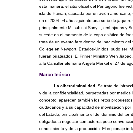
esta manera, el sitio oficial del Pentágono fue ví
isla de Hainan, causada por un avión americano, e
en el 2004. El año siguiente una serie de jaquer
principalmente Mitsubishi Sony –, embajadas y S
sucede en el momento de la copa asiática de footb
trata de un evento faro dentro del nacimiento del
College en Newport, Estados-Unidos, pudo ser inf
fueran pirateados. El Primer Ministro Wen Jiabao
a la Canciller alemana Angela Merkel el 27 de ag
Marco teórico
La cibercriminalidad.
Se trata de infracc
y de la confidencialidad, perpetradas por medios 
concepto, aparecen también los retos propuestos p
ciudadanos y a su capacidad de movilización por r
del Estado, principalmente el del dominio del terri
obligados a negociar con actores poco convencion
conocimiento y de la producción. El espionaje indu