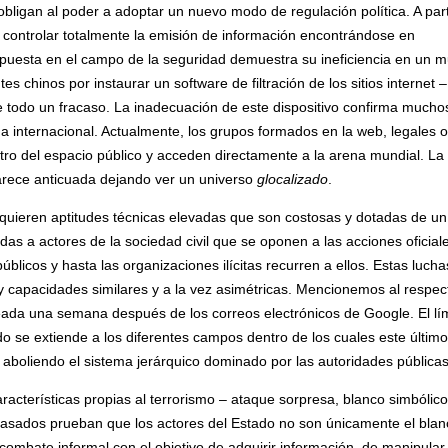
obligan al poder a adoptar un nuevo modo de regulación política. A part
controlar totalmente la emisión de información encontrándose en
puesta en el campo de la seguridad demuestra su ineficiencia en un 
tes chinos por instaurar un software de filtración de los sitios internet –
 todo un fracaso. La inadecuación de este dispositivo confirma mucho
a internacional. Actualmente, los grupos formados en la web, legales o
tro del espacio público y acceden directamente a la arena mundial. La
aparece anticuada dejando ver un universo
glocalizado
.
quieren aptitudes técnicas elevadas que son costosas y dotadas de un
as a actores de la sociedad civil que se oponen a las acciones oficial
licos y hasta las organizaciones ilícitas recurren a ellos. Estas lucha
 y capacidades similares y a la vez asimétricas. Mencionemos al respec
eada una semana después de los correos electrónicos de Google. El lí
tado se extiende a los diferentes campos dentro de los cuales este último
aboliendo el sistema jerárquico dominado por las autoridades públicas
características propias al terrorismo – ataque sorpresa, blanco simbólico
s pasados prueban que los actores del Estado no son únicamente el blan
ombate informal con el objetivo de adquirir información, de manipular 