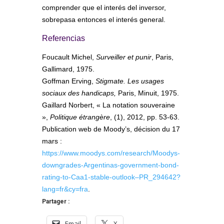
comprender que el interés del inversor,
sobrepasa entonces el interés general.
Referencias
Foucault Michel,
Surveiller et punir
, Paris,
Gallimard, 1975.
Goffman Erving,
Stigmate. Les usages
sociaux des handicaps,
Paris, Minuit, 1975.
Gaillard Norbert, « La notation souveraine
»,
Politique étrangère
, (1), 2012, pp. 53-63.
Publication web de Moody’s, décision du 17
mars :
https://www.moodys.com/research/Moodys-
downgrades-Argentinas-government-bond-
rating-to-Caa1-stable-outlook–PR_294642?
lang=fr&cy=fra
.
Partager :
Email
X