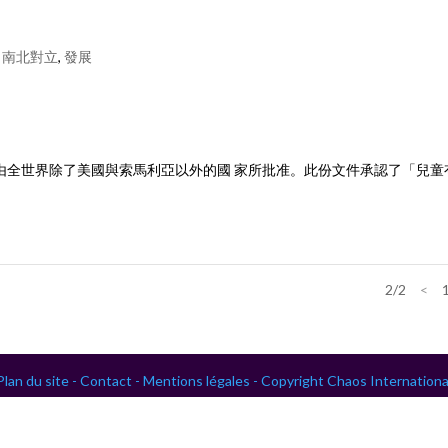
,
南北對立
,
發展
簽署,隨後由全世界除了美國與索馬利亞以外的國 家所批准。此份文件承認了「兒
2/2
<
Plan du site -
Contact -
Mentions légales -
Copyright Chaos Internationa