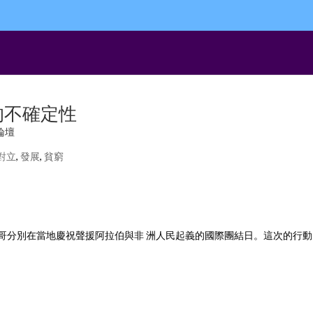
動的不確定性
會論壇
對立
,
發展
,
貧窮
西哥與摩洛哥分別在當地慶祝聲援阿拉伯與非 洲人民起義的國際團結日。這次的行