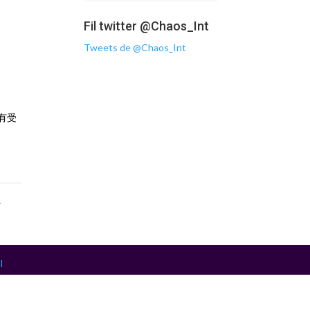
Fil twitter @Chaos_Int
Tweets de @Chaos_Int
童有受
1
2
l