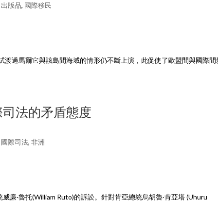
,
出版品
,
國際移民
慘劇後，嘗試渡過馬爾它與該島間海域的情形仍不斷上演，此促使了歐盟間與國際間
國際司法的矛盾態度
,
國際司法
,
非洲
魯托(William Ruto)的訴訟。針對肯亞總統烏胡魯‧肯亞塔 (Uhuru