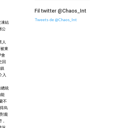
Fil twitter @Chaos_Int
Tweets de @Chaos_Int
產被凍結
洲公
業人
丁被東
7會
史回
血鎮
介入
前總統
的能
蘭不
使得烏
面對龐
塑，
情況