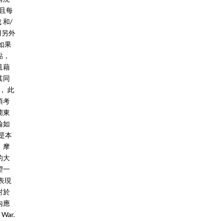
且每
和/
用另外
如果
點，
且藉
其同
， 此
須考
蘭東
論如
是本
，摩
的大
望一
表現
對於
內應
 War.