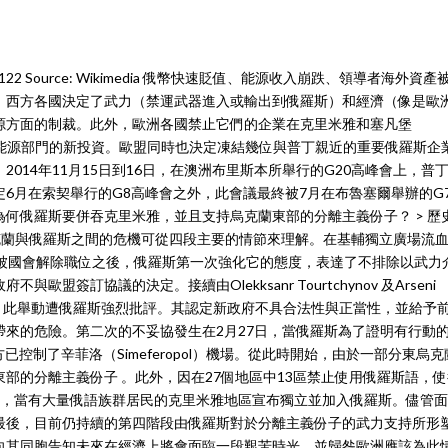
rible n° 122 Source: Wikimedia 俄幣快速貶值、能源收入崩跌、領導者海外資
，西方各國決定了武力（禁運武器進入或輸出到俄羅斯）和經濟（像是歐
源方面的制裁。此外，歐洲各國禁止它們的企業在克里米雅和塞凡堡
業以及能源部門的新投資。歐盟同時也決定凍結幾位與普丁親近的重要俄羅斯企
014年11月15日到16日，在澳洲布里斯本所舉行的G20高峰會上，普
6月在索契舉行的G8高峰會之外，此會議最終被7月在布魯塞爾舉辦的G
何俄羅斯要併吞克里米雅，並且支持烏克蘭東部的分離主義份子？ > 歷
回顧 烏克蘭與俄羅斯之間的危機可從四段主要的情節來理解。在基輔獨立廣場流
到22日深夜被國會解除職位之後，俄羅斯第一次強化它的態度，表達了不排除以武力
簽訂協議的決定。接續由Olekksanr Tourtchynov 及Arseni
聯盟，此舉動遭俄羅斯強烈批評。其認定新政府不具合法性與正當性，並給予
來的危險。第二次的不妥協發生在2月27日，當俄羅斯為了證明有行動
已控制了辛菲洛（Simeferopol）機場。從此時開始，由於一部分東烏克
部的分離主義份子 。此外，因在27個地區中13區禁止使用俄羅斯語，
月，當有大量俄語族群居民的克里米雅地區宣布獨立並加入俄羅斯。儘管
最後，目前仍持續的第四階段由俄羅斯對於分離主義份子的武力支持所形
向其同胞告知未來在經濟上將會面臨一段艱苦時光，並歸咎歐洲應該為此