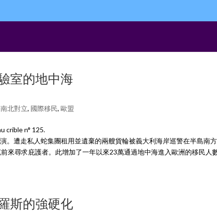
徙實驗室的地中海
,
南北對立
,
國際移民
,
歐盟
crible n° 125.
中海上演。遭走私人蛇集團租用並遺棄的兩艘貨輪被義大利海岸巡警在半島南
克前來尋求庇護者。此增加了一年以來23萬通過地中海進入歐洲的移民人
中俄羅斯的強硬化