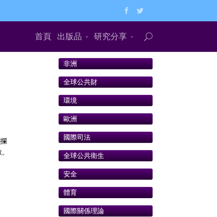
首頁
出版品
研究分享
非洲
全球公共財
環境
歐洲
國際司法
方攔
數。
全球公共衛生
安全
體育
國際關係理論