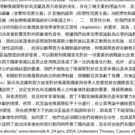
。理解俄羅斯對於烏克蘭及西方政策的演化，存在三種主要的理論方向，並
威嚇（攻擊性現實主義）2) 安撫的緩和（防禦性現實主義）3)經濟性制裁 
施（例如將俄羅斯隔絕於G8會議之外）。 二、 背景性分析。但我們借
特別顯示出集體政策領導者對於正當性（légitimité）的要求。因為，
治決策會影響其對內部象徵性資本。根據我們由韋伯學派論點為出發的論
性，因此以保護者的姿態面對俄羅斯少數民族以及東正教斯拉夫民族，並
「雄性認同感」。此得以解釋西方各國制裁的挫敗，和俄羅斯政府在解救
不妥協態度的情節發展，可以觀察到俄國首先對於一項重要的挑戰做出反應
向西方國家靠攏以及禁止使用俄語造成了第一次的激進化行動。此外，必
洋公約組織結盟的憂慮。我們不能低估了俄羅斯對於在克里米雅以及烏克
調。有關於對抗俄羅斯的政治和經濟制裁，很難斷言其加劇了危機，但無
giques）顯示烏克蘭和西方政策對於俄羅斯國家與領導人想要投射在國際甚至
機說明了，決定支持在烏克蘭俄裔人士時象徵性顧慮的重要。俄羅斯總統
肌、與老虎拍照、並且時常穿著制服。普丁不斷宣稱俄羅斯仍是有影響力
奉獻的情懷。然而，此言論在俄羅斯似乎十分盛行，在公眾輿論中總統聲
象的塑造，與在經濟壓力下的政治妥協並不能調和並行，因為普丁不能冒險
此象徵性的問題。如同普丁，他們也必須關注他們政權的合法性，也就是
件說明了政治決策者的外部行動同時呼應了國內政策，旨在符合他們在國
olu”, www.lemonde.fr, 24 janv. 2014. Lindemann Thomas, Causes of