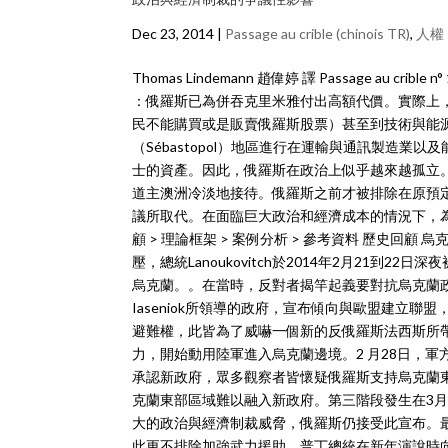
Dec 23, 2014 |
Passage au crible (chinois TR)
,
人權
Thomas Lindemann 趙偉婷 譯 Passage au c
：俄羅斯已為併吞克里米雅付出高額代價。實際上
民不能購買或是販賣俄羅斯股票）甚至到技術與能
（Sébastopol）地區進行在運輸與通訊製造
士的資產。因此，俄羅斯在政治上似乎越來越孤立。2
道主澳洲冷淡地接待。俄羅斯之前才被排除在原預定
議所取代。在面臨巨大政治和經濟成本的情況下，為
顧 > 理論框架 > 案例分析 > 參考資料 歷史
壓，總統Lanoukovitch於2014年2月21
烏克蘭。。在當時，反對者揭竿起義要對抗烏克蘭政府不與歐盟
Iaseniok所領導的政府，宣布傾向與歐盟建立
避難權，此皆為了威嚇一個新的反俄羅斯法西斯所帶
力，開始動用陸軍進入烏克蘭邊境。2 月28日，軍方
承認新政府，眾多觀察者皆懷疑俄羅斯支持烏克蘭東
克蘭東部區域難以融入新政府。第三階段發生在3
大的政治與經濟制裁威脅，俄羅斯仍接受此宣布。
此更不排除加強武力援助。普丁總統在新年演說時