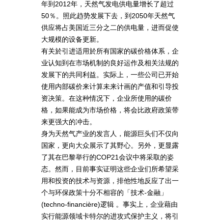
年到2012年，天然气发电供电量增长了超过
50％。照此趋势发展下去，到2050年天然气
供应将占美国近三分之二的供电量，进而促使
大规模的设备更新。
有关於引进适用於所有国家的碳价格体系，企
业认知到在市场机制的良好运作及相关法规的
发展下的共同利益。实际上，一些公司已开始
使用内部碳价来计算未来计画的产值和引导投
资决策。在这种情况下，企业所使用的碳价
格，如果能成为市场价格，将会比政府政策带
来更强大的冲击。
身为天然气产业的发言人，能源巨头们不仅向
国家，更向大众展示了其野心。另外，更显露
了其在巴黎举行的COP21会议中将采取的姿
态。然而，目前事实证明这些企业们所希望采
用和投资的技术与资源，排他性地反应了出一
个与环保政策十分不相容的「技术-金融」
(techno-financière)逻辑 。事实上，企业藉由
实行能源领域卡特尔的进攻式保护主义，将引