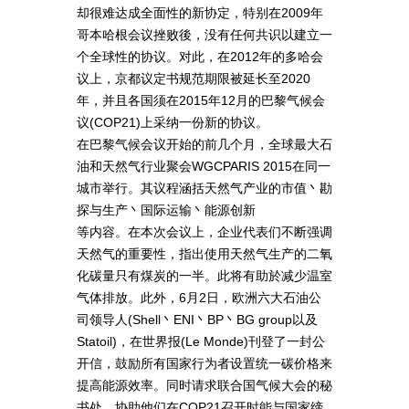
却很难达成全面性的新协定，特别在2009年
哥本哈根会议挫败後，没有任何共识以建立一
个全球性的协议。对此，在2012年的多哈会
议上，京都议定书规范期限被延长至2020
年，并且各国须在2015年12月的巴黎气候会
议(COP21)上采纳一份新的协议。
在巴黎气候会议开始的前几个月，全球最大石
油和天然气行业聚会WGCPARIS 2015在同一
城市举行。其议程涵括天然气产业的市值丶勘
探与生产丶国际运输丶能源创新
等内容。在本次会议上，企业代表们不断强调
天然气的重要性，指出使用天然气生产的二氧
化碳量只有煤炭的一半。此将有助於减少温室
气体排放。此外，6月2日，欧洲六大石油公
司领导人(Shell丶ENI丶BP丶BG group以及
Statoil)，在世界报(Le Monde)刊登了一封公
开信，鼓励所有国家行为者设置统一碳价格来
提高能源效率。同时请求联合国气候大会的秘
书处，协助他们在COP21召开时能与国家缔