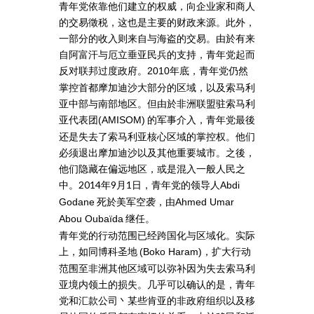
青年党依靠他们建立的权威，向企业家和商人
的交易徵税，这也是主要的财政来源。此外，
一部分的收入则来自与海盗的交易。由於有来
自阿富汗与厄立垂亚民兵的支持，青年党起而
反对联邦过度政府。
年底，青年党仍然
2010
掌控首都摩加迪沙大部分的区域，以及索马利
亚中部与南部地区。但由於非洲联盟驻索马利
亚代表团
的军事介入，青年党最後
(AMISOM)
还是失去了索马利亚核心区域的掌控权。他们
必须退出摩加迪沙以及其他重要城市。之後，
他们隐藏在偏远地区，或是混入一般人民之
中。2014年9月1日，青年党的领导人
Abdi
死於美军空袭，由
Godane
Ahmed Umar
继任。
Abou Oubaïda
青年党的行动范围已经跨国化与区域化。实际
上，如同博科圣地
，扩大行动
(Boko Haram)
范围至非洲其他区域可以弥补因为失去索马利
亚境内领土的损失。几乎可以确认的是，青年
党和汇款公司丶某些肯亚的非政府组织以及移