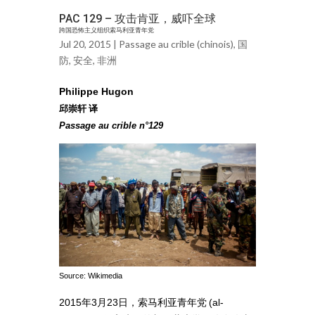
PAC 129 – 攻击肯亚，威吓全球
跨国恐怖主义组织索马利亚青年党
Jul 20, 2015 |
Passage au crible (chinois)
,
国
防
,
安全
,
非洲
Philippe Hugon
邱崇轩 译
Passage au crible n°129
Source: Wikimedia
年
月
日，索马利亚青年党
2015
3
23
(al-