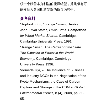
领一个独善本身利益的能源转型，并此极有可
能被纳入各国即将签署的协议内容中。
参考資料
Stopford John, Strange Susan, Henley
John, Rival States,
Rival Firms. Competition
for World Market Shares
, Cambridge,
Cambridge University Press, 1991.
Strange Susan,
The Retreat of the State.
The Diffusion of Power in the World
Economy
, Cambridge, Cambridge
University Press,1996.
Vormedal Irja, « The Influence of Business
and Industry NGOs in the Negotiation of the
Kyoto Mechanisms: the Case of Carbon
Capture and Storage in the CDM »,
Global
Environmental Politics
, 8 (4), 2008, pp. 36-
65.