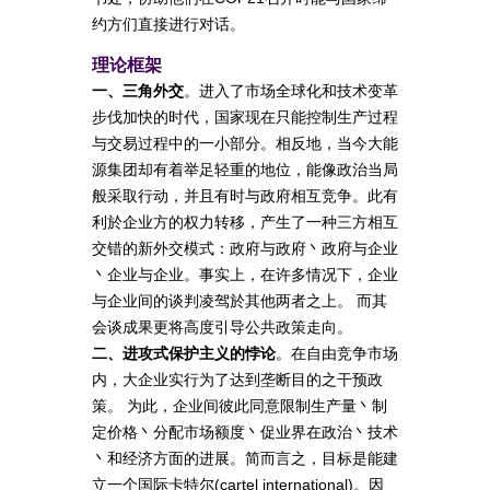
约方们直接进行对话。
理论框架
一、三角外交
。进入了市场全球化和技术变革
步伐加快的时代，国家现在只能控制生产过程
与交易过程中的一小部分。相反地，当今大能
源集团却有着举足轻重的地位，能像政治当局
般采取行动，并且有时与政府相互竞争。此有
利於企业方的权力转移，产生了一种三方相互
交错的新外交模式：政府与政府丶政府与企业
丶企业与企业。事实上，在许多情况下，企业
与企业间的谈判凌驾於其他两者之上。 而其
会谈成果更将高度引导公共政策走向。
二、进攻式保护主义的悖论
。在自由竞争市场
内，大企业实行为了达到垄断目的之干预政
策。 为此，企业间彼此同意限制生产量丶制
定价格丶分配市场额度丶促业界在政治丶技术
丶和经济方面的进展。简而言之，目标是能建
立一个国际卡特尔(cartel international)。因