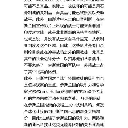
可能不是真品。实际上，被破坏的可能是用石
膏制成的复制品，而真品可能已被贩卖以资助
战事。此外，由影片中人士的口音判断，在伊
斯兰国宣传影片上出现的战士可能来自非洲丶
印度次大陆，或是北非西部的马格里布地区。
也就是说，并没有战士来自马什里克，从叙利
亚到埃及这个区域。因此，这些影片是专门录
制给目前处在冲突战场之外的回教徒，尤其是
其中的社会边缘分子，以招募他们从事战斗。
不要忽略了，伊斯兰国的军队中，外籍战士占
了其中很高的比例。
此外，伊斯兰国对全球年轻回教徒的吸引力也
是值得观察的重点。伊斯兰国的吸引力和哲学
家贺佛尔
所描绘的在
年代流
(Eric Hoffer)
1950
行的世俗宗教运动有相似之处。 狂热的信徒
在伊斯兰国推崇的极端主义中找到共鸣。何况
全球化让接触到伊斯兰国讯息的群众大幅增
价，因此也加强了伊斯兰国的吸引力。网路和
新的通讯科技让这类无疆界限制的关系逐渐建