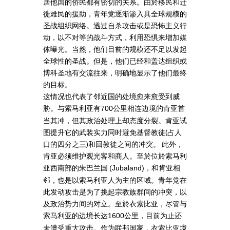
居他国的侨民都有密切的关系。由於移民和迁
徙难民的援助，青年党逐渐渗入具全球规模的
圣战组织网络。透过自杀攻击或是恐怖主义行
动，以不对等的战斗方式，利用恐惧来增加媒
体曝光。当然，他们目前的规模还不足以发起
全球性的圣战。但是，他们已经和盖达组织或
博科圣地有交流往来，明确地显示了他们最终
的目标。
这情况也代表了邻近国的处境愈来愈受到威
胁。与索马利亚有
公里相连边境的肯亚首
700
当其冲，但其政治处理上却态度分裂。肯亚试
图提升它的武装实力同时避免基督教徒(占人
口的四分之三)和回教徒之间的冲突。 此外，
肯亚必须维护观光客和商人。至於位於索马利
亚西南部的朱巴兰国
和肯亚相
(Jubaland)，
邻，也是以索马利亚人为主的区域。青年党在
此发动攻击是为了挑起宗教族群间的冲突，以
及政治势力间的对立。至於衣索比亚，尽管与
索马利亚的边境长达
公里，目前为止还
1600
未遭受重大攻击。作为联邦国家，衣索比亚境