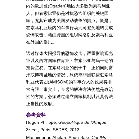
内的欧加登
地区大多数为索马利亚
(Ogaden)
人。但衣索比亚仍是对抗恐怖组织的关键国
家，尤其它成为美国发动战争的据点。於是，
在索马利亚境内的军事行动无可避免地转变成
恐怖攻击，藉由跨国的组织网络以及索马利亚
在外国的侨民。
透过媒体大幅报导的恐怖攻击，严重影响观光
业以及西方国家在肯亚丶衣索比亚与乌干达的
投资贸易。在索马利亚的例子中，正如同阿富
汗或博科圣地的情况，只依靠非洲联盟驻索马
利亚代表团
的军事介入的效果将非
(AMISOM)
常有限。事实上，长远的解决方法仍然是政治
性的方案，必须透过建立国家机制以及具合法
正当性的政府。
参考資料
Hugon Philippe,
Géopolitique de l’Afrique
,
3
ed., Paris, SEDES, 2013.
e
Mashimongo Abelard Abou-Bakr,
Conflits