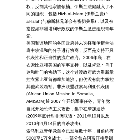
权，反制其他宗族领袖。伊斯兰法庭融入了不
同的组织，包括
伊斯兰党)丶
Hizb al-Islam (
与穆斯林兄弟会有密切关系)，以及被
al-Islah(
指控如非洲塔利班政权的伊斯兰激进组织青年
党。
美国和该地区的各国政府并未选择和伊斯兰法
庭中较温和的分子进行协商，反而是支持不具
代表性和正当性的流亡政府。
年底，在
2006
衣索比亚和美国的军事支持，以及肯亚丶乌干
达和叶门的协助下，这个过渡政府武力重新掌
控衣索比亚首都摩加迪沙，但仍没有能力掌控
其他武装领袖。非洲联盟驻索马利亚代表团
(African Union Mission In Somalia,
於
年开始军事任务。青年党
AMISOM)
2007
自此开始恐怖主义攻击，集中在摩加迪沙
(2009年底针对非洲联盟丶
年
月以及
2011
10
年4月
日的自杀攻击)。
2013
14
索马利亚青年党至今已发展数十年，目前约有
至1万名战士。一部分曾在阿富汗接受训
5000