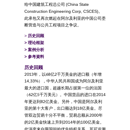
给中国建筑工程总公司
(China State
。
Construction Engineering Corp, CSCES)
此承包又再次燃起在阿尔及利亚的中国公司垄
断营造与公共工程项目之争议。
>
历史回顾
>
理论框架
>
案例分析
>
参考資料
历史回顾
2013年，以68亿2千万美金的进口额（年增
），中华人民共和国成为阿尔及利亚
14,33%
最大的进口国，超越长期占据第一位的法国
（62亿5千万美元）。中国货品的进口在
2014
年更达到82亿美金。另外，中国是阿尔及利
亚的第十大客户，出口额达到
亿美金。尽
18
管双边贸易十分不平衡，贸易总额从
年
2000
的2亿美金快速上升到
年的
亿美金。
2014
100
此演变来自两国间的优先特权关系，其可追溯