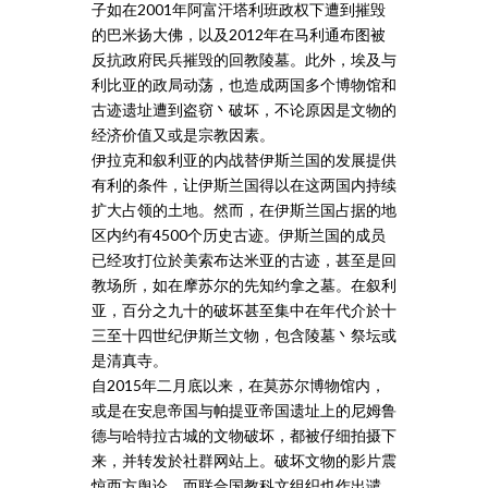
子如在2001年阿富汗塔利班政权下遭到摧毁
的巴米扬大佛，以及2012年在马利通布图被
反抗政府民兵摧毁的回教陵墓。此外，埃及与
利比亚的政局动荡，也造成两国多个博物馆和
古迹遗址遭到盗窃丶破坏，不论原因是文物的
经济价值又或是宗教因素。
伊拉克和叙利亚的内战替伊斯兰国的发展提供
有利的条件，让伊斯兰国得以在这两国内持续
扩大占领的土地。然而，在伊斯兰国占据的地
区内约有4500个历史古迹。伊斯兰国的成员
已经攻打位於美索布达米亚的古迹，甚至是回
教场所，如在摩苏尔的先知约拿之墓。在叙利
亚，百分之九十的破坏甚至集中在年代介於十
三至十四世纪伊斯兰文物，包含陵墓丶祭坛或
是清真寺。
自2015年二月底以来，在莫苏尔博物馆内，
或是在安息帝国与帕提亚帝国遗址上的尼姆鲁
德与哈特拉古城的文物破坏，都被仔细拍摄下
来，并转发於社群网站上。破坏文物的影片震
惊西方舆论，而联合国教科文组织也作出谴