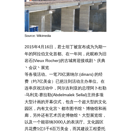
Source: Wikimedia
年4月
日，君士坦丁被宣布成为为期一
2015
16
年的阿拉伯文化首都。在一年间，此昵称为旧
岩石(
的古城将迎接戏剧丶庆典
Vieux Rocher)
丶会议丶展览
等各项活动。一笔70亿第纳尔
的经
(dinars)
费（约7亿美金）已挹注到活动主办单位。在
连串庆祝活动中，阿尔吉利亚的总理阿卜杜勒
·马利克·赛拉勒
主持多项
(Abdelmalek Sellal)
大型计画的开幕仪式，包含一个超大型的文化
园区，内有文化宫丶都市图书馆丶博物馆和画
廊，另外还有艺术历史博物馆丶大型展览馆，
以及一个能容纳3000人的表演厅。文化园区
共花费1亿5千6百万美金，而其建设工程委托