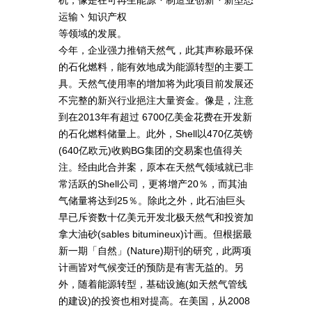
运输丶知识产权
等领域的发展。
今年，企业强力推销天然气，此其声称最环保
的石化燃料，能有效地成为能源转型的主要工
具。天然气使用率的增加将为此项目前发展还
不完整的新兴行业挹注大量资金。像是，注意
到在2013年有超过 6700亿美金花费在开发新
的石化燃料储量上。此外，Shell以470亿英镑
(640亿欧元)收购BG集团的交易案也值得关
注。经由此合并案，原本在天然气领域就已非
常活跃的Shell公司，更将增产20％，而其油
气储量将达到25％。除此之外，此石油巨头
早已斥资数十亿美元开发北极天然气和投资加
拿大油砂(sables bitumineux)计画。但根据最
新一期「自然」(Nature)期刊的研究，此两项
计画皆对气候变迁的预防是有害无益的。另
外，随着能源转型，基础设施(如天然气管线
的建设)的投资也相对提高。在美国，从2008