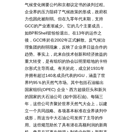
气候变化纲要公约和京都议定书的谈判过程。
企业界的压力阻碍了气候政策的形成，政府权
力也因此被削弱。但在九零年代末期，支持
GCC的产业逐渐减少。它的几个主要成员，
如BP和Shell皆纷纷退出。在13年的运作之
後，GCC终於在2002年正式解散。反气候治
理集团的削弱现象，反映了企业界日益合作的
趋势。事实上，此来自技术创新和经济效益的
重大转变，是有组织的协会以明里暗地的卡特
尔形式主导而成。有关於此，成立於1931年
并拥有超过140名成员代表的IGU，涵盖了世
界约95％的天然气市场。其中包括石油输出
国家组织(OPEC) 企业丶西方超级巨头和新兴
的国家的大石油公司 (如中国石油)。每隔三
年，这些公司齐聚於世界天然气大会上，以建
立一个共同战略。各项基本标准在业界谈判中
成形，而这当中大石油公司发挥了主导的作
用。这些规范助长了具有潜在高额利润的新商
机，像是在可再生能源丶制造业创新丶新型态