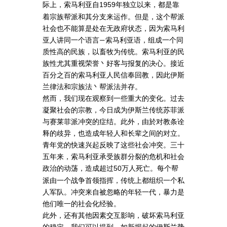
际上，索马利亚自
年独立以来，都是靠
1959
着宗族帮派和其分支来运作。但是，这个帮派
社会也不能算是处在无政府状态，因为索马利
亚人讲同一个语言—索马利亚语，组成一个同
质性高的民族，以畜牧为传统。索马利亚的民
族性尤其重视荣誉丶好客与报复的决心。接近
百分之百的索马利亚人民信奉回教，因此伊斯
兰律法和宗族法丶帮派法并存。
然而，我们现在观察到一些重大的变化。过去
凝聚社会的宗教，今日成为伊斯兰传统苏菲派
与赛莱菲派冲突的症结。此外，由於对教条诠
释的歧异，也造成年轻人和长辈之间的对立。
青年党的快速兴起反映了这些社会冲突。三十
五年来，索马利亚承受族群分裂的危机和社会
政治的动荡，造成超过
万人死亡。每个帮
50
派由一个战争首领指挥，传统上都组织一个私
人军队。冲突来自被忽略的年轻一代，暴力是
他们唯一的社会化经验。
此外，还有其他因素交互影响，破坏索马利亚
的稳定。我们可以提到，如新堀起的伊斯兰势