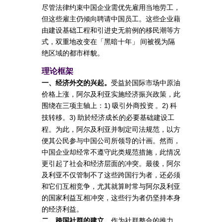
尽管法律约束中国企业需优先雇用当地劳工，
但这些雇主仍倾向聘请中国员工。这些企业藉
由建设基础工程和引进史无前例的移民潮等方
式，双重地改变在「黑暗十年」 间被视为隔
绝区域的都市样貌。
理论框架
一、经济外交的兴起。
受益於国际市场中原油
价格上涨，阿尔及利亚实施经济振兴政策，此
围绕在三项主轴上：
吸引外商投资 。
科
1)
2)
技转移。
助於经济成长的必要基础建设工
3)
程。为此，阿尔及利亚并制定司法规范，以方
便其公民参与中国公司所领导的计画。然而，
中国企业却经常不遵守此类规范措施，此情况
更引起了社会和经济层面的冲突。最後，阿尔
及利亚不仅管制不了这些跨国行为者，还必须
和它们互相竞争，尤其就算时常与阿尔及利亚
的国家利益互相冲突，这些行为者仍坚持本身
的经济利益。
二、跨国社群的建立。
作为社群整合的推力，