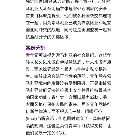
邻近国家(超过
万难民迁移至肯亚)，部分索
60
马利亚人甚至明确主张危害邻近国家的安全，
首要目标即是肯亚。他们被各种金钱交易连结
在一起，因为索马利亚已成为衣索比亚和厄立
垂亚间冲突的战地，同时也是美国盟友一起对
抗圣战分子的关键区域。
案例分析
青年党可被视为索马利亚的社会组织。这些年
轻人长久以来源自伊斯兰法庭，对未来没有愿
景，而以操弄武器丶暴力与掌控走私交易维
生。由於政府合法正当性的薄弱，青年党在索
马利亚境内的发展没有受到阻碍。正是由於索
马利亚政府无法维护领土安全并且维持最基本
的国家功能，青年党一方面以暴力威胁，另一
方面又执行保护人民的责任。尽管青年党施行
伊斯兰律法，而不得人心—禁止咀嚼巧茶
与听音乐，但也同时建立了一套鼓励贸
(khat)
易的规则。这也是为何青年军能获得支持，让
他们发展一定的军力。