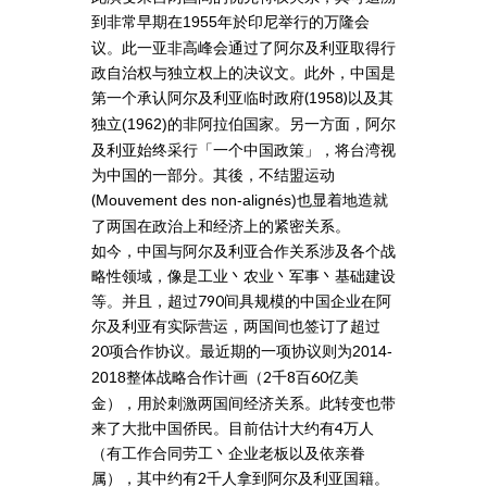
到非常早期在
年於印尼举行的万隆会
1955
议。此一亚非高峰会通过了阿尔及利亚取得行
政自治权与独立权上的决议文。此外，中国是
第一个承认阿尔及利亚临时政府(
)以及其
1958
独立
的非阿拉伯国家。另一方面，阿尔
(1962)
及利亚始终采行「一个中国政策」，将台湾视
为中国的一部分。其後，不结盟运动
(
也显着地造就
Mouvement des non-alignés)
了两国在政治上和经济上的紧密关系。
如今，中国与阿尔及利亚合作关系涉及各个战
略性领域，像是工业丶农业丶军事丶基础建设
等。并且，超过790间具规模的中国企业在阿
尔及利亚有实际营运，两国间也签订了超过
20项合作协议。最近期的一项协议则为
2014-
整体战略合作计画（2千8百60亿美
2018
金），用於刺激两国间经济关系。此转变也带
来了大批中国侨民。目前估计大约有4万人
（有工作合同劳工丶企业老板以及依亲眷
属），其中约有2千人拿到阿尔及利亚国籍。