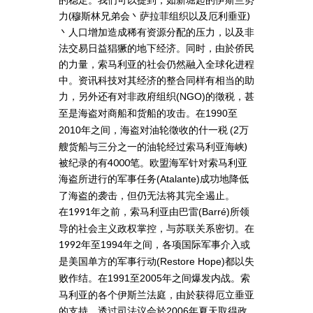
力(穆斯林兄弟会丶萨拉菲组织以及厄利垂亚)
丶人口增加造成稀有资源分配的压力，以及非
法交易日益猖獗的地下经济。同时，由於侨民
的力量，索马利亚的社会仍然融入全球化进程
中。资讯科技对其经济的整合同样有相当的助
力，另外还有对非政府组织
的徵税，甚
(NGO)
至是海盗对商船和货船的攻击。在
至
1990
年之间，海盗对油轮徵收的什一税
万
2010
(2
艘货船与三分之一的油轮经过索马利亚海峡)
被纪录的有4000笔。欧盟海军针对索马利亚
海盗所进行的军事任务
成功地降低
(Atalante)
了海盗的袭击，但仍无法将其完全遏止。
在1991年之前，索马利亚由巴雷
所领
(Barré)
导的社会主义政权掌控，与苏联关系密切。在
1992年至
年之间，各项国际军事介入或
1994
是美国单方的军事行动
都以失
(Restore Hope)
败作结。在
至
年之间爆发内战。索
1991
2005
马利亚的各个伊斯兰法庭，由於获得厄立垂亚
的支持，透过司法议会於
年夏天取得政
2006