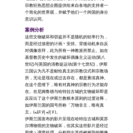
宗教狂热思想企图提供给来自各地的支持者一
个简化的世界观，并赋予他们一个跨国的身分
意识认同。
案例分析
这些文物破坏和窃盗并不是随机的轻率行为，
而是经过缜密的计画丶安排。背後动机来自反
对偶像崇拜，此为所有一神教派所禁止。如在
基督教历史中发生的破坏偶像主义运动(第八
世纪)与英国的清教徒运动(第十七世纪)，伊斯
兰国认为凡不是献给真主的宗教仪式和宗教场
所，无论是现在或过去存在，都是亵渎真神。
在这个思维下，唯有对真神的宗教行为才能存
在。在尼姆鲁德与哈特拉古城的文物破坏即是
反应出了这个伊斯兰教根本原则的过度诠释，
如伊斯兰国的国号所称「万物非主，唯有真
主」(لا إله إلا الله )。
伊斯兰国发布的影片呈现在哈特拉古城和莫苏
尔博物馆的文物破坏，但其实这些影片是经过
剪接丶调度处理。分析指出某些被摧毁的雕像