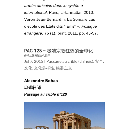
armés africains dans le système
international
, Paris, L’Harmattan 2013.
Véron Jean-Bernard, « La Somalie cas
d’école des Etats dits “faillis” »,
Politique
étrangère
, 76 (1), print. 2011, pp. 45-57.
PAC 128 – 极端宗教狂热的全球化
伊斯兰国摧毁文化资产
Jul 7, 2015 |
Passage au crible (chinois)
,
安全
,
文化
,
文化多样性
,
族群主义
Alexandre Bohas
邱崇轩 译
Passage au crible n°128