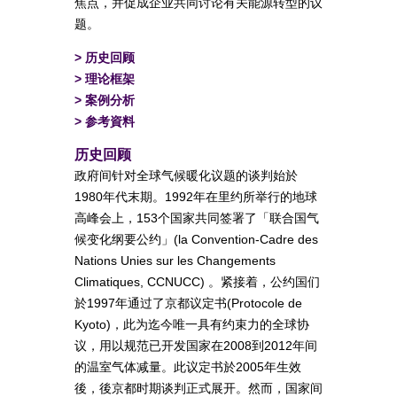
焦点，并促成企业共同讨论有关能源转型的议
题。
>
历史回顾
>
理论框架
>
案例分析
>
参考資料
历史回顾
政府间针对全球气候暖化议题的谈判始於
1980年代末期。1992年在里约所举行的地球
高峰会上，153个国家共同签署了「联合国气
候变化纲要公约」(la Convention-Cadre des
Nations Unies sur les Changements
Climatiques, CCNUCC) 。紧接着，公约国们
於1997年通过了京都议定书(Protocole de
Kyoto)，此为迄今唯一具有约束力的全球协
议，用以规范已开发国家在2008到2012年间
的温室气体减量。此议定书於2005年生效
後，後京都时期谈判正式展开。然而，国家间