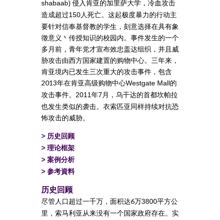
侵入肯亚的加里萨大学，冷血攻击
shabaab)
造成超过
人死亡。这起极度暴力的行动主
150
要针对信奉基督教的学生，刻意选择在具有象
徵意义丶传授知识的校园内。事件发生的一个
多月前，青年党才宣布效忠盖达组织，并且威
胁攻击由西方国家建置的购物中心。三年来，
肯亚境内已发生三次重大的攻击事件，包含
2013年在肯亚高级购物中心
的
Westgate Mall
攻击事件。
年
月，乌干达的首都坎帕拉
2011
7
也发生类似的袭击。衣索匹亚同样持续对抗恐
怖攻击的威胁。
>
历史回顾
>
理论框架
>
案例分析
>
参考資料
历史回顾
尽管人口超过一千万，面积达6万
平方公
3800
里，索马利亚从来没有一个国家政府存在。实