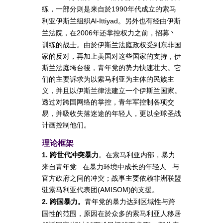
练，一部分则是来自於
年代成立的索马
1990
利亚伊斯兰组织
。另外也有经由伊斯
Al-Ittiyad
兰法院，在
年还掌控权力之前，招募丶
2006
训练的战士。由於伊斯兰法庭政权受到东非国
家的反对，再加上美国对这些国家的支持，伊
斯兰法庭垮台後，青年党的势力快速壮大。它
们的主要诉求为以索马利亚为主体的民族主
义，并且以伊斯兰律法建立一个伊斯兰国家。
透过对跨国网络的掌控，青年军控制各项交
易，并吸收失落迷途的年轻人，更以全球圣战
计画控制他们。
理论框架
。在索马利亚内部，暴力
1. 跨世代冲突暴力
来自青年党—在暴力环境中成长的年轻人—与
官方政府之间的冲突；战事主要依赖非洲联盟
驻索马利亚代表团
的支援。
(AMISOM)
青年党的暴力达到区域性与跨
2. 跨国暴力。
国性的范围，原因在於众多的索马利亚人移居