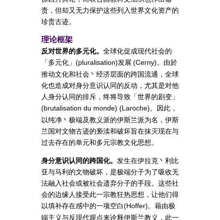
责，但却又无力保护这些列入世界文化资产的
珍贵古迹。
理论框架
反对世界的多元化。
全球化促成现代社会的
「多元化」
发展
。由於
(pluralisation)
(Cerny)
推动文化和社会丶经济层面的跨国流通，全球
化也造成对身分意识认同的反动，尤其是对他
人身分认同的排斥，终将导致「世界的剧变」
。因此，
(brutalisation du monde) (Laroche)
以纯净丶极端及教义派的伊斯兰派为名，伊斯
兰国对文物古迹的亵渎和破坏旨在抹灭现在与
过去存在的单元和多元宗教文化思想。
身分意识认同的跨国化。
发生在伊拉克丶利比
亚与马利的文物破坏，是极端分子为了吸收无
法融入社会或被社会遗弃分子的手段。这些社
会的边缘人接受此一宗教狂热思想，让他们得
以填补存在感中的一项空白
。藉由极
(Hoffer)
端主义与反现代观点来诠释伊斯兰教义，此一