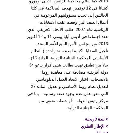
2013 كما ستتم محاكمة للرئيس الكيني أوهورو
كينياتا في 12 نوفمبر. تهدف المحاكمة في كلتا
الحالتين إلى تحديد مسؤوليتهم المزعومة في
أعمال العنف التي وقعت عقب الانتخابات
الرئاسية عام 2007. طلب الاتحاد الافريقي الذي
عقد اجتماعا في أديس أبابا يومي 11 و 12 أكتوبر
2013 من مجلس الأمن التابع للأمم المتحدة
تأجيل القضايا الكينية لمدة سنة واحدة ( النظام
الأساسي للمحكمة الجنائية الدولية، المادة 16).
بدلا من تطبيق تهديد يطالب بتبني قرار يدعو 34
دولة أفريقية مصادقة على معاهدة روما
بالانسحاب، اختار الاتحاد العمل الدبلوماسي
لتعديل نظام روما الأساسي و تعديل المادة 27
التي تنص على عدم وجود صفة رسمية – بما في
مركز رئيس الدولة – أو حصانة تحمي من
المحكمة الجنائية الدولية.
>
نبذة تاريخية
>
الإطار النظري