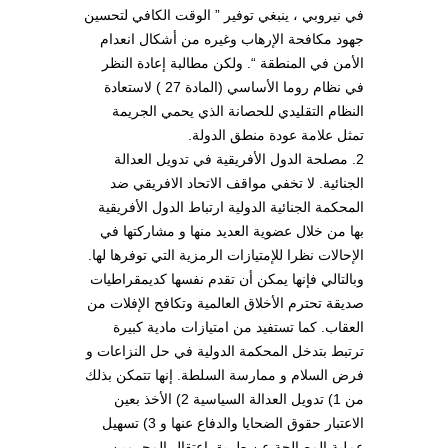
في نيروبي ، ينبغي توفير ” الوقت الكافي لتحسين
جهود مكافحة الإرهاب وغيره من أشكال انعدام
الأمن في المنطقة “. ولكن مطالبة إعادة النظر
في نظام روما الأساسي (المادة 27 ) لاستعادة
النظام التقليدي للحصانة الذي يحمي الجريمة
تمثل علامة عودة منطق الدولة.
2. مصلحة الدول الأفريقية في تدويل العدالة
الجنائية. لا تخفي مواقف الاتحاد الافريقي ضد
المحكمة الجنائية الدولية ارتباط الدول الأفريقية
بها من خلال عضوية العديد منها و مشاركتها في
الإحالات نظرا للإمتيازات الرمزية التي توفرها لها.
وبالتالي فإنها يمكن أن تقدم نفسها كديمقراطيات
صديقة تحترم الأخلاق العالمية وتكافح الإفلات من
العقاب. كما تستفيد من امتيازات مادية كبيرة
ترتبط بتدخل المحكمة الدولية في حل النزاعات و
فرض السلام و ممارسة السلطة. إنها تتمكن بذلك
من 1) تدويل العدالة السياسية 2) الأخذ بعين
الاعتبار حقوق الضحايا والدفاع عنها و 3) تسهيل
عملية المصالحة عن طريق اعتقال المجرمين