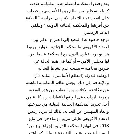
بعد رفض المحكمة لمعظم هذه الطلبات، هددت
كينيا بانسحابها من نظام روما الأساسي، وحصلت
على انعقاد قمة للاتحاد الافريقي لدراسة ” العلاقة
بين أفريقيا والمحكمة الجنائية الدولية ” ولتلقي
الدعم الرسمي.
ترجع خاصية هذا الوضع إلى الصراع الدائر بين
الاتحاد الأفريقي والمحكمة الجنائية الدولية. يرتبط
هذا بوجوب تعاون الدول مع المحكمة عندما يعود
لها مجلس الأمن – أو كما في هذه الحالة عن
طريق محاميه – بسبب عدم نشاط العدالة
الوطنية للدولة (النظام الأساسي، المادة 13).
وبالإضافة إلى ذلك، يجعل تفاقم المقاومة الناشئة
عن مكافحة الإفلات من العقاب من هذه القضية
رمزية. ازدادت في الواقع الانتقادات راديكالية من
أجل تجريد المحكمة الجنائية الدولية من شرعيتها
وإبعاد المتهمين عن العدالة. لذلك لم يتردد رئيس
الاتحاد الافريقي هايلي مريم دوسالاجن في مايو
2013 في اتهام المحكمة الدولية بإجراء نوع من ”
الصيد العنصري بتتبعها للأفارقة فقط “، كما اعتبر