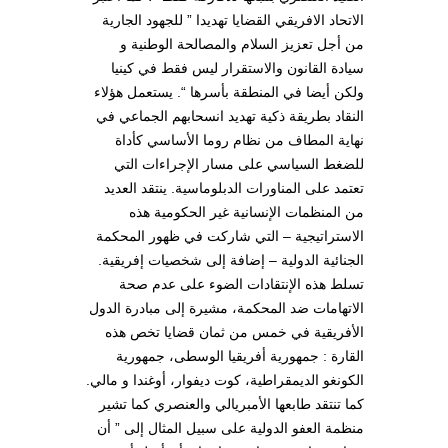
الاتحاد الافريقي القضايا تهديدا ” للجهود الجارية
من أجل تعزيز السلام والمصالحة الوطنية و
سيادة القانون والاستقرار ليس فقط في كينيا
ولكن أيضا في المنطقة بأسرها “. يستعمل هؤلاء
النقاد بطريقة ذكية تهديد انسحابهم الجماعي في
نهاية المطاف من نظام روما الأساسي كأداة
للضغط السياسي على مسار الإجراءات التي
تعتمد على المناورات الدبلوماسية. ينتقد العديد
من المنظمات الإنسانية غير الحكومية هذه
الاستراتيجية – التي شاركت في ظهور المحكمة
الجنائية الدولية – إضافة إلى شخصيات إفريقية.
تسلط هذه الإنتقادات الضوء على عدم صحة
الاتهامات ضد المحكمة، مشيرة إلى مبادرة الدول
الأفريقية في خمس من ثمان قضايا تخص هذه
القارة : جمهورية أفريقيا الوسطى، جمهورية
الكونغو الديمقراطية، كوت ديفوار، أوغندا و مالي.
كما تنتقد طابعها الأمبريالي والعنصري كما تشير
منظمة العفو الدولية على سبيل المثال إلى ” أن