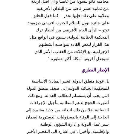
محاميه فاتو بنسودا من غامبيا و أن أصل أربعة
من ثمانية عشر قاضيا من البلدان الأفريقية.
وعلاوة على ذلك فإنها تحذر – كما فعل الحائز
على جائزة نوبل للسلام الجنوب افريقي ديزموند
توتو – الرأي العام الأفريقي من أخطار ترك
المحكمة الجنائية الدولية. يسمح في الواقع مثل
هذا القرار لبعض القادة بمواصلة أنشطتهم
الإجرامية مع الإفلات من العقاب، الأمر الذي
سيجعل أفريقيا “مكانا أكثر خطورة “.
الإطار النظري
1. عودة منطق الدولة. تشير المبادئ الأساسية
للمحكمة الجنائية الدولية إلى ضعف منطق الدولة
التي يجب أن يستسلم لمطالب العدالة. ومع ذلك
أظهرت الحجج لدعم المطالبة بتأجيل الإجراءات
القضائية بدلا من ذلك انبعاثه من جديد مشيرة إلى
الحاجة إلى الوفاء بالمسؤوليات الدستورية لضمان
سير عمل الدولة و إدارة الشؤون الوطنية
والإقليمية. وأخيرا ، في اشارة الى التفجير الأخير