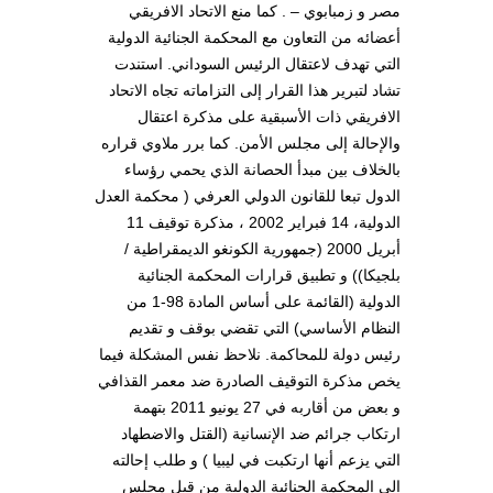
مصر و زمبابوي – . كما منع الاتحاد الافريقي
أعضائه من التعاون مع المحكمة الجنائية الدولية
التي تهدف لاعتقال الرئيس السوداني. استندت
تشاد لتبرير هذا القرار إلى التزاماته تجاه الاتحاد
الافريقي ذات الأسبقية على مذكرة اعتقال
والإحالة إلى مجلس الأمن. كما برر ملاوي قراره
بالخلاف بين مبدأ الحصانة الذي يحمي رؤساء
الدول تبعا للقانون الدولي العرفي ( محكمة العدل
الدولية، 14 فبراير 2002 ، مذكرة توقيف 11
أبريل 2000 (جمهورية الكونغو الديمقراطية /
بلجيكا)) و تطبيق قرارات المحكمة الجنائية
الدولية (القائمة على أساس المادة 98-1 من
النظام الأساسي) التي تقضي بوقف و تقديم
رئيس دولة للمحاكمة. نلاحظ نفس المشكلة فيما
يخص مذكرة التوقيف الصادرة ضد معمر القذافي
و بعض من أقاربه في 27 يونيو 2011 بتهمة
ارتكاب جرائم ضد الإنسانية (القتل والاضطهاد
التي يزعم أنها ارتكبت في ليبيا ) و طلب إحالته
إلى المحكمة الجنائية الدولية من قبل مجلس