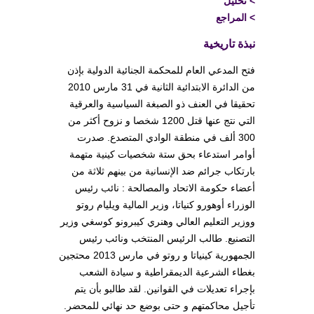
>
تحليل
>
المراجع
نبذة تاريخية
فتح المدعي العام للمحكمة الجنائية الدولية بإذن
من الدائرة الابتدائية الثانية في 31 مارس 2010
تحقيقا في العنف ذو الصبغة السياسية والعرقية
التي نتج عنها قتل 1200 شخصا و نزوح أكثر من
300 ألف في منطقة الوادي المتصدع. صدرت
أوامر استدعاء بحق ستة شخصيات كينية متهمة
بارتكاب جرائم ضد الإنسانية من بينهم ثلاثة من
أعضاء حكومة الاتحاد والمصالحة : نائب رئيس
الوزراء أوهورو كنياتا، وزير المالية ويليام روتو
ووزير التعليم العالي وهنري كيبرونو كوسغي وزير
التصنيع. طالب الرئيس المنتخب ونائب رئيس
الجمهورية كينياتا و روتو في مارس 2013 محتجين
بغطاء الشرعية الديمقراطية و سيادة الشعب
بإجراء تعديلات في القوانين. لقد طالبو بأن يتم
تأجيل محاكمتهم و حتى بوضع حد نهائي للمحضر.