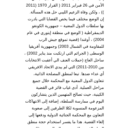
الأمن في 26 فبراير 2011 ( القرار 1970 (2011
)) ، ولكن وفاة الزعيم الليبي حل هذه المسألة.
إن الوضع مختلف فيما يخص القضايا التي بادرت
بها سلطات الدول المعنية – جمهورية الكونغو
الديمقراطية ( الوضع في منطقة إيتوري في عام
2004) ، أوغندا (قضية تموقع جيش الرب
للمقاومة في الشمال 2003) وجمهورية أفريقيا
الوسطى ( الجرائم التي ارتكبت منذ يناير 2002) ،
ساحل العاج (حملات العنف الي أعقبت الانتخابات
بين 2010-2011) التي لم يبدي الاتحاد الافريقي
أي عداء ضدها. تبعا لمنطق المصلحة الذاتية،
تتعاون الدول المعنية مع المحكمة خلال جميع
مراحل العملية. أدى غياب فائز في القضية
الكينية، حيث تصالح المتهمين الذين يتشاركون
اليوم في ممارسة السلطة، إضافة إلى الانتهاكات
المزعومة المنسوبة لكلا الطرفين إلى صعوبة
التعاون مع المحكمة الجنائية الدولية ودفعها إلى
إلغاء القضية. هذا ما يفسر استخدام حجة منطق