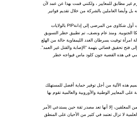
رم غير مطابق للمعايير ، ولكنني قمت بهذا عن عمد لأن
رديه بل وأيضا العاملين بالشركة من خلال تقديم فواتير
تأثر 500.000 شخص في جميع أنحاء العالم بهذا الوضع. خلال عامي 2005 و2006، أدت أول شكاوى من المرضى إلى إدانةPIP بالولايات
كا الجنوبية. ومنذ عام ونصف، تم تطبيق حظر التسويق
وسائل الإعلام لحالة امرأة توفيت بسرطان الغدد الليمفاوية حالة من الهلع
لمدعي العام لمارسيليا نحو 2400 شكوى مما أدى إلى فتح تحقيق قضائي بتهمة “الإصابة والقتل غير العمد”.
أما المتهم الرئيسي في هذه القضية جون كلود ماس فيواجه خطر
عميم هذه الآلية من أجل توفير حماية أفضل للمستهلك
 على المعايير الوطنية والأوروبية والعالمية تقوم بها
من المعلقين، إلا أنها تعد مصدر ثقة حين يستدعي الأمر
علمية لا تزال تعتمد في كثير من الأحيان على المنطق