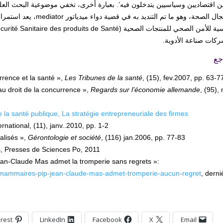
ين اقتصاديين وسياسيين يتدخلون فيه’. بعبارة أخرى، تخفي موضوعية البحث العل
كات صناعة الأدوية.
جع
rence et la santé »,
Les Tribunes de la santé
, (15), fev.2007, pp. 63-7
u droit de la concurrence »,
Regards sur l’économie allemande
, (95),
la santé publique, La stratégie entrepreneuriale des firmes
rnational, (11), janv..2010, pp. 1-2
alisés »,
Gérontologie et société
, (116) jan.2006, pp. 77-83
s, Presses de Sciences Po, 2011
ean-Claude Mas admet la tromperie sans regrets »:
-mammaires-pip-jean-claude-mas-admet-tromperie-aucun-regret
, derni
erest
LinkedIn
Facebook
X
Email