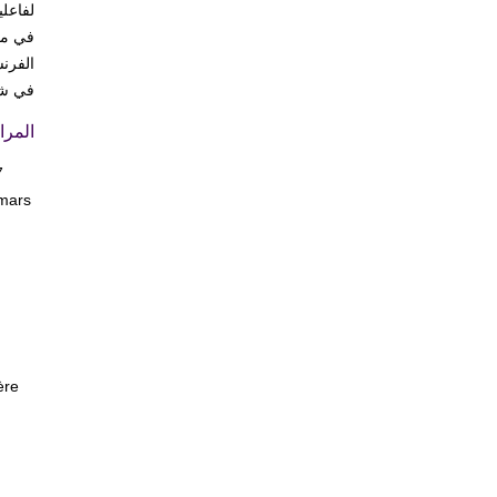
لفاعل
في شر
المرا
7
 mars
ère