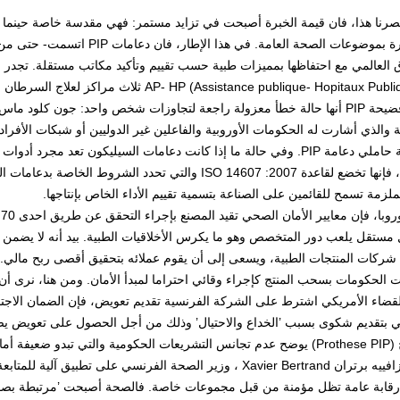
رنا هذا، فان قيمة الخبرة أصبحت في تزايد مستمر: فهي مقدسة خاصة حينما يتع
مباشرة بموضوعات الصحة العامة. 
 العالمي مع احتفاظها بمميزات طبية حسب تقييم وتأكيد مكاتب مستقلة. تجدر ال
AP- HP (Assistance publique- Hopitaux) ثلاث مراكز لعلاج السرطان في باريس بمعدات PIP.
تبدو فضيحة PIP أنها حالة خطأ معزولة راجعة لتجاوزات شخص واحد: جون كلود 
ة والذي أشارت له الحكومات الأوروبية والفاعلين غير الدوليين أو شبكات الأفرا
جمعية حاملي دعامة PIP. وفي حالة ما إذا كانت دعامات السيليكون تعد م
أهمية، فإنها تخضع لقاعدة ISO 14607 :2007 والتي تحدد ا
ملزمة تسمح للقائمين على الصناعة بتسمية تقييم الأداء الخاص بإنتاجها.
مستقل يلعب دور المتخصص وهو ما يكرس الأخلاقيات الطبية. بيد أنه لا يضمن
 شركات المنتجات الطبية، ويسعى إلى أن يقوم عملائه بتحقيق أقصى ربح مالي.
 الحكومات بسحب المنتج كإجراء وقائي احتراما لمبدأ الأمان. ومن هنا، نرى أن 
لقضاء الأمريكي اشترط على الشركة الفرنسية تقديم تعويض، فإن الضمان الاجتما
تخطى الإطار الخاص بسيادة الدول.
شدد زافييه برتران Xavier Bertrand ، وزير الصحة الفرنسي على تطبي
قابة عامة تظل مؤمنة من قبل مجموعات خاصة. فالصحة أصبحت ’مرتبطة بصورة