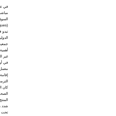
في عص
السوق
 Publiques
الدولي
غير ال
معمل 
إقامة
التزمت
كان ا
المنتج (Prothese PIP) يوضح عدم تجانس التشريعات الحكومية والتي تبدو ضعيفة أمام مشكلة صحية ت
تحت ر