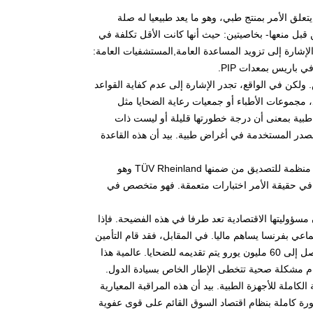
لق الأمر بمنتج طبي، وهو ما يعد طبيعيا له صلة
في هذا الإطار، فان دعامات PIP اتسمت- حتى من قبل منعها- بخاصيتين: حيث أنها كانت الأقل تكلفة في
إشارة إلى تزويد المساعدة العامة,المستشفيات العامة:
ماس. ولكن في الواقع، تجدر الإشارة إلى عدم كفاية القواعد
د، مجموعات الأطباء أو جمعيات رعاية الضحايا مثل
جرد أدوات طبية بمعنى أن درجة خطورتها قليلة أو ليست ذات
لشروط الخاصة بدعامات الصدر المستخدمة في أغراض طبية. بيد أن هذه القاعدة
في أوروبا، فإن معايير الأمان الصحي تقيد المصنع بإجراء التحقق عن طريق احدى 70 منظمة للتصديق من ضمنها TÜV Rheinland وهو
 في حقيقة الأمر اختبارات متعمقة. فهو متخصص في
مسؤوليتها الاقتصادية تعد طرفا في هذه الفضيحة. فإذا
عي بفرنسا يساهم ماليا. في المقابل، فقد قام التأمين
الصحي بتقديم شكوى بسبب ’الخداع والاحتيال’ وذلك من أجل الحصول على تعويض يصل إلى 60 مليون يورو يتم تقديمه للضحايا. عالمية هذا
ق آلية للمتابعة الكاملة للأجهزة الطبية. بيد أن هذه المراقبة المعيارية
 كاملة بنظام اقتصاد السوق القائم على قوى عفوية