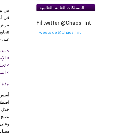
الممتلكات العامة اﺍلعالمية
Fil twitter @Chaos_Int
مرض ال
Tweets de @Chaos_Int
تتجاوز
على غي
>
نبذة
>
الإط
>
تحل
>
المر
نبذة ت
تصبح ر