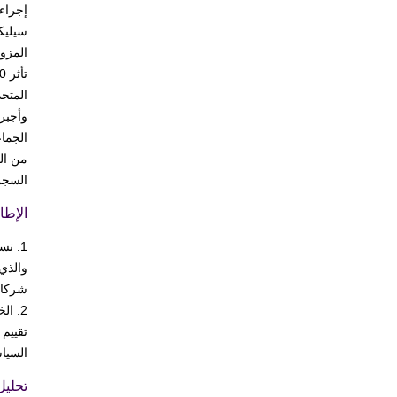
إجراء 
المزور
المتح
السجن 4 أع
الإطا
1. ت
والذي 
شركات
2. ا
تقييم 
السياس
تحليل