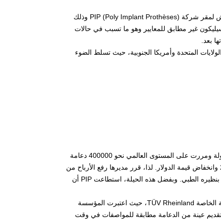
في يوم الأربعاء الرابع من يناير 2012، قاد قاضي التحقيق لمدينة مارسيليا حملة تفتيش لمقر شركة PIP (Poly Implant Prothèses) وذلك
ة زراعات الثدي التي تصنعها هذه الشركة. وتتكون منتجات PIP من سيليكون غير مطابق للمعايير وهو ما تسبب في حالات
ا بعد.
لولايات المتحدة وأمريكا الجنوبية، حيث تسلط الضوء
أسس جون كلود ماس في 1991 شركة PIP الفرنسية والتي تصدر منتجاتها إلى 65 دولة ومررت على المستوى العالمي نحو 400000 دعامة
اصطناعية. بيد ان نشاطها المزدهر تدهور بسبب المنافسة الأسيوية خلال سنوات 2000 وانخفاض قيمة الدولار. لذا، قرر مديرها رفع الأرباح من
خلال اللجوء إلى السيليكون الصناعي والذي يعد سعره أقل بحوالي سبع مرات مقارنة بنظيره الطبي. وبفضل هذه الحيلة، استطاعت PIP أن
وعلى الرغم من خطورتها على الصحة، حصلت منتجات PIP على شهادة من المؤسسة الخاصة TÜV Rheinland، حيث اعتبرت المؤسسة
ام بتقديم عينة من الدعامة مطابقة للمواصفات في وقت