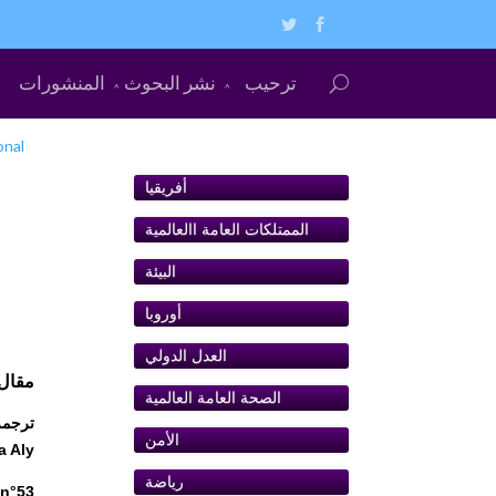
ترحيب
نشر البحوث
المنشورات
onal
أفريقيا
الممتلكات العامة اﺍلعالمية
البيئة
أوروبا
ﺍلعدل الدولي
مقال: أر
الصحة العامة العالمية
ترجمة:
الأمن
a Aly
رياضة
 n°53