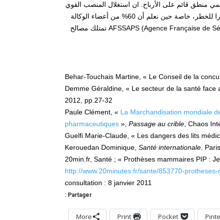
مي منطق قائم على الأرباح. ان استغلال المنصب القوي
في مجال الصحة، وهو ما تم التنديد به في قضية دواء ميدياتور mediator، يعد استمرارا للخطر، خاصة حين نعلم أن 60% من أعضاء الوكالة
الفرنسية للأمن الصحي للمنتجات الصحية AFSSAPS (Agence Française de Sécurité Sanitaire des produits de Santé) تمتلك مصالح
Behar-Touchais Martine, « Le Conseil de la concur
Demme Géraldine, « Le secteur de la santé face a
2012, pp.27-32
Paule Clément, «
La Marchandisation mondiale de 
pharmaceutiques
»,
Passage au crible
, Chaos Inte
Guelfi Marie-Claude, « Les dangers des lits médic
Kerouedan Dominique,
Santé internationale
. Pari
20min.fr, Santé ; « Prothèses mammaires PIP : J
http://www.20minutes.fr/sante/853770-protheses
consultation : 8 janvier 2011
Partager :
More
Print
Pocket
Pint