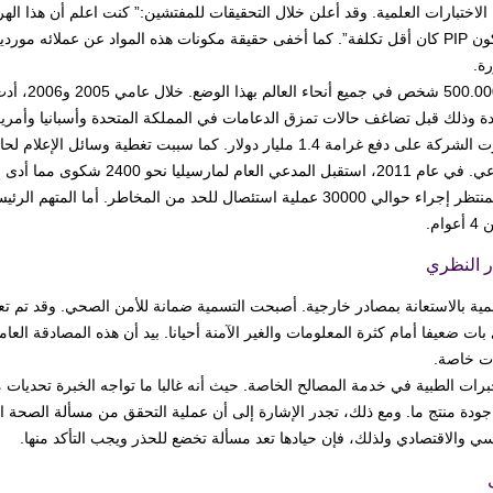
الاختبارات العلمية. وقد أعلن خلال التحقيقات للمفتشين:” كنت اعلم أن هذا اله
سيليكون PIP كان أقل تكلفة”. كما أخفى حقيقة مكونات هذه المواد عن عملائه مو
ة.
دة وذلك قبل تضاغف حالات تمزق الدعامات في المملكة المتحدة وأسبانيا وأمري
وأجبرت الشركة على دفع غرامة 1.4 مليار دولار. كما سببت تغطية 
الجماعي. في عام 2011، استقبل ا
من المنتظر إجراء حوالي 30000 عملية استئصال للحد من المخاطر. 
وام.
ر النظري
سمية بالاستعانة بمصادر خارجية. أصبحت التسمية ضمانة للأمن الصحي. وقد تم ت
بات ضعيفا أمام كثرة المعلومات والغير الآمنة أحيانا. بيد أن هذه المصادقة العامة
 خاصة.
لخبرات الطبية في خدمة المصالح الخاصة. حيث أنه غالبا ما تواجه الخبرة تحديات 
جودة منتج ما. ومع ذلك، تجدر الإشارة إلى أن عملية التحقق من مسألة الصحة ال
ي والاقتصادي ولذلك، فإن حيادها تعد مسألة تخضع للحذر ويجب التأكد منها.