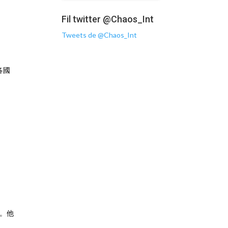
Fil twitter @Chaos_Int
Tweets de @Chaos_Int
各國
點。他