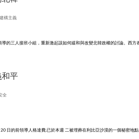
建構主義
領導的三人接班小組，重新激起該如何緩和與改變北韓政權的討論。西方
義和平
安全
0 月 20 日的前領導人格達費,已於本週 二被埋葬在利比亞沙漠的一個秘密地