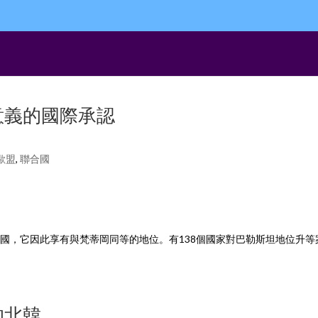
性意義的國際承認
歐盟
,
聯合國
觀察國，它因此享有與梵蒂岡同等的地位。有138個國家對巴勒斯坦地位升等
的北韓