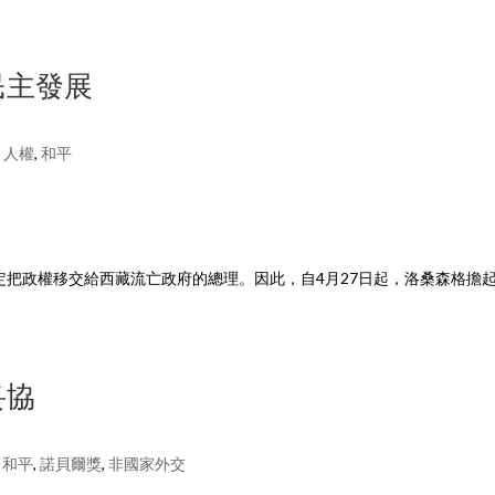
實民主發展
,
人權
,
和平
決定把政權移交給西藏流亡政府的總理。因此，自4月27日起，洛桑森格擔
妥協
,
和平
,
諾貝爾獎
,
非國家外交