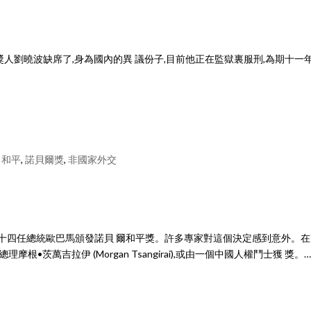
,受獎人劉曉波缺席了,身為國內的異 議份子,目前他正在監獄裏服刑,為期十一
,
和平
,
諾貝爾獎
,
非國家外交
向美國第四十四任總統歐巴馬頒發諾貝 爾和平獎。許多專家對這個決定感到意外。
•茨萬吉拉伊 (Morgan Tsangirai),或由一個中國人權鬥士獲 獎。…