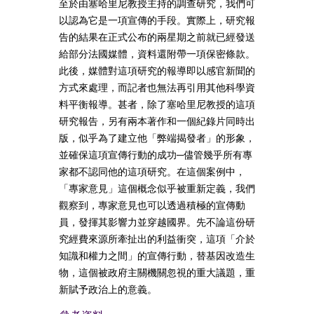
至於由塞哈里尼教授主持的調查研究，我們可
以認為它是一項宣傳的手段。實際上，研究報
告的結果在正式公布的兩星期之前就已經發送
給部分法國媒體，資料還附帶一項保密條款。
此後，媒體對這項研究的報導即以感官新聞的
方式來處理，而記者也無法再引用其他科學資
料平衡報導。甚者，除了塞哈里尼教授的這項
研究報告，另有兩本著作和一個紀錄片同時出
版，似乎為了建立他「弊端揭發者」的形象，
並確保這項宣傳行動的成功─儘管幾乎所有專
家都不認同他的這項研究。在這個案例中，
「專家意見」這個概念似乎被重新定義，我們
觀察到，專家意見也可以透過積極的宣傳動
員，發揮其影響力並穿越國界。先不論這份研
究經費來源所牽扯出的利益衝突，這項「介於
知識和權力之間」的宣傳行動，替基因改造生
物，這個被政府主關機關忽視的重大議題，重
新賦予政治上的意義。