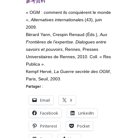
參考資料
« OGM : comment ils conquièrent le monde
»,
Alternatives internationale
s (43), juin
2009.
Bérard Yann, Crespin Renaud (Éds.),
Aux
Frontières de l’expertise. Dialogues entre
savoirs et pouvoirs
, Rennes, Presses
Universitaires de Rennes, 2010. Coll. « Res
Publica ».
Kempf Hervé,
La Guerre secrète des OGM
,
Paris, Seuil, 2003.
Partager :
Email
X
Facebook
LinkedIn
Pinterest
Pocket