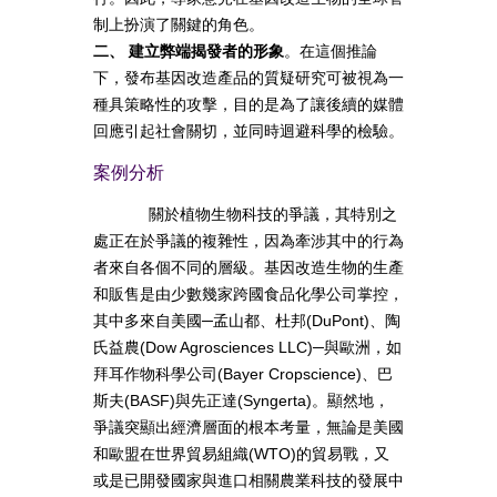
制上扮演了關鍵的角色。
二、 建立弊端揭發者的形象
。在這個推論
下，發布基因改造產品的質疑研究可被視為一
種具策略性的攻擊，目的是為了讓後續的媒體
回應引起社會關切，並同時迴避科學的檢驗。
案例分析
關於植物生物科技的爭議，其特別之
處正在於爭議的複雜性，因為牽涉其中的行為
者來自各個不同的層級。基因改造生物的生產
和販售是由少數幾家跨國食品化學公司掌控，
其中多來自美國─孟山都、杜邦(DuPont)、陶
氏益農(Dow Agrosciences LLC)─與歐洲，如
拜耳作物科學公司(Bayer Cropscience)、巴
斯夫(BASF)與先正達(Syngerta)。顯然地，
爭議突顯出經濟層面的根本考量，無論是美國
和歐盟在世界貿易組織(WTO)的貿易戰，又
或是已開發國家與進口相關農業科技的發展中