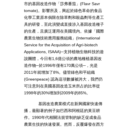
市的基因改造作物「莎弗番茄」(Flavr Savr
tomate)。影響所及，興起於綠色革命的食品
化學工業原本侷限在除草劑和殺蟲劑等生產工
具的研發，至此演變成直接涉入基因改造種子
的生產，且廣泛運用在美國境內。依據「國際
農業生物技術應用服務組織」(International
Service for the Acquisition of Agri-biotech
Applications, ISAAA)─支持植物生物科技的遊
說團體，今日有1,6億公頃的農地種植基因改
造作物─於1996年僅有170萬公頃─，光是
2011年就增加了8%。儘管綠色和平組織
(Greenpeace) 認為這項數據被誇大，我們仍
可注意到在美國基因改造玉米所占的比率從
1998年的30%增加到2009年的85%。
基因改造農業模式在新興國家快速傳
播，最顯著的例子如巴西和阿根廷的黃豆耕
作。1990年代相關法規管制的缺乏促成食品
農業生技的快速發展。然而，反覆爆發在西方