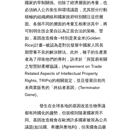
國家的宰制關係。但除了經濟層面的考量，也
必須納入公共衛生和環境議題，尤其部分行動
積極的組織網絡和國家政府特別關注這些層
面。各個不同的層面的考量互相牽涉其中，將
可削弱生技企業自以為正當合法的策略。譬
如，基因改造糧食─特別是黃金米(Golden
Rice)計畫─被認為是對抗發展中國家人民長
期營養不良的解決辦法。此外，種子的生產業
者為了捍衛他們的專利，訴求於「與貿易有關
之智慧財產權協議」(Agreement on Trade
Related Aspects of Intellectual Property
Rights, TRIPs)的相關規定，並且發展目前尚
未商業販售的「終結者基因」(Terminator
Gene)。
發生在全球各地的基因改造生物爭議
都有跨國化的趨勢，但規模則隨著國家而不
同。基因改造糧食在歐洲許多國家被視為公共
議題(如法國、希臘與奧地利)，但美國食品藥