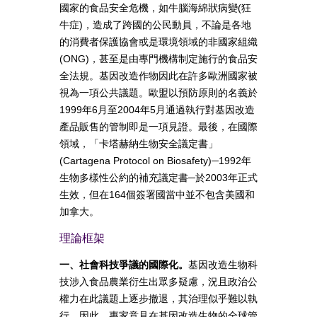
國家的食品安全危機，如牛腦海綿狀病變(狂
牛症)，造成了跨國的公民動員，不論是各地
的消費者保護協會或是環境領域的非國家組織
(ONG)，甚至是由專門機構制定施行的食品安
全法規。基因改造作物因此在許多歐洲國家被
視為一項公共議題。歐盟以預防原則的名義於
1999年6月至2004年5月通過執行對基因改造
產品販售的管制即是一項見證。最後，在國際
領域，「卡塔赫納生物安全議定書」
(Cartagena Protocol on Biosafety)─1992年
生物多樣性公約的補充議定書─於2003年正式
生效，但在164個簽署國當中並不包含美國和
加拿大。
理論框架
一、社會科技爭議的國際化。
基因改造生物科
技涉入食品農業衍生出眾多疑慮，況且政治公
權力在此議題上逐步撤退，其治理似乎難以執
行。因此，專家意見在基因改造生物的全球管