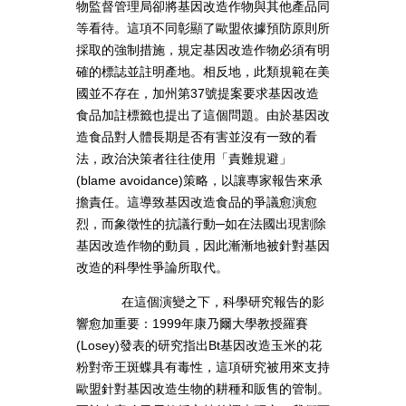
物監督管理局卻將基因改造作物與其他產品同
等看待。這項不同彰顯了歐盟依據預防原則所
採取的強制措施，規定基因改造作物必須有明
確的標誌並註明產地。相反地，此類規範在美
國並不存在，加州第37號提案要求基因改造
食品加註標籤也提出了這個問題。由於基因改
造食品對人體長期是否有害並沒有一致的看
法，政治決策者往往使用「責難規避」
(blame avoidance)策略，以讓專家報告來承
擔責任。這導致基因改造食品的爭議愈演愈
烈，而象徵性的抗議行動─如在法國出現割除
基因改造作物的動員，因此漸漸地被針對基因
改造的科學性爭論所取代。
在這個演變之下，科學研究報告的影
響愈加重要：1999年康乃爾大學教授羅賽
(Losey)發表的研究指出Bt基因改造玉米的花
粉對帝王斑蝶具有毒性，這項研究被用來支持
歐盟針對基因改造生物的耕種和販售的管制。