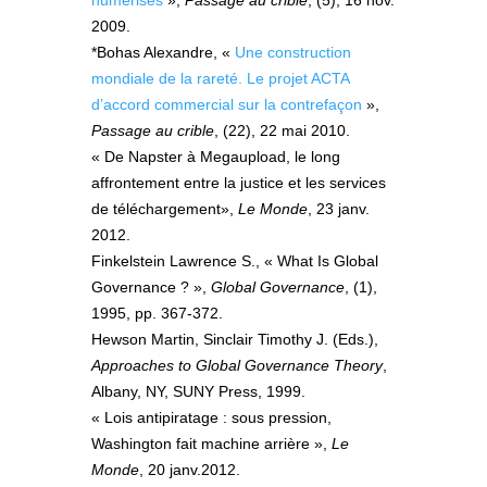
numérisés
»,
Passage au crible
, (5), 16 nov.
2009.
*Bohas Alexandre, «
Une construction
mondiale de la rareté. Le projet ACTA
d’accord commercial sur la contrefaçon
»,
Passage au crible
, (22), 22 mai 2010.
« De Napster à Megaupload, le long
affrontement entre la justice et les services
de téléchargement»,
Le Monde
, 23 janv.
2012.
Finkelstein Lawrence S., « What Is Global
Governance ? »,
Global Governance
, (1),
1995, pp. 367-372.
Hewson Martin, Sinclair Timothy J. (Eds.),
Approaches to Global Governance Theory
,
Albany, NY, SUNY Press, 1999.
« Lois antipiratage : sous pression,
Washington fait machine arrière »,
Le
Monde
, 20 janv.2012.