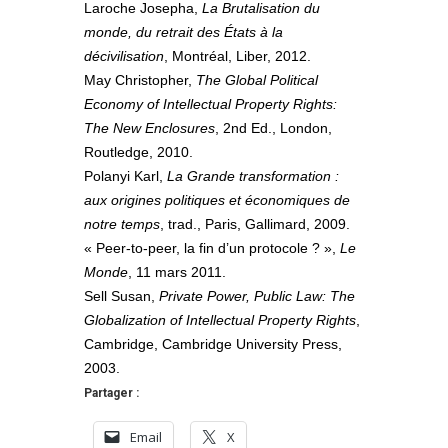
Laroche Josepha,
La Brutalisation du
monde, du retrait des États à la
décivilisation
, Montréal, Liber, 2012.
May Christopher,
The Global Political
Economy of Intellectual Property Rights:
The New Enclosures
, 2nd Ed., London,
Routledge, 2010.
Polanyi Karl,
La Grande transformation :
aux origines politiques et économiques de
notre temps
, trad., Paris, Gallimard, 2009.
« Peer-to-peer, la fin d’un protocole ? »,
Le
Monde
, 11 mars 2011.
Sell Susan,
Private Power, Public Law: The
Globalization of Intellectual Property Rights
,
Cambridge, Cambridge University Press,
2003.
Partager :
Email
X