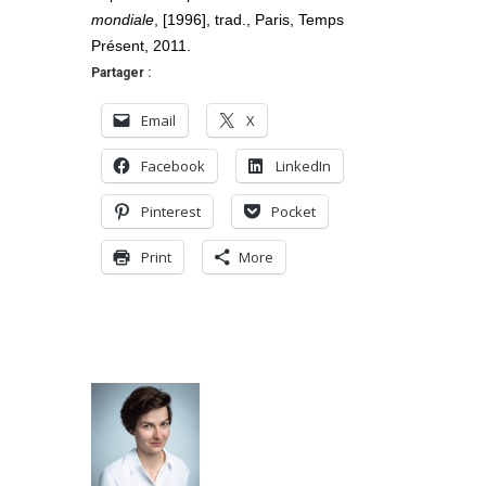
mondiale
, [1996], trad., Paris, Temps
Présent, 2011.
Partager :
Email
X
Facebook
LinkedIn
Pinterest
Pocket
Print
More