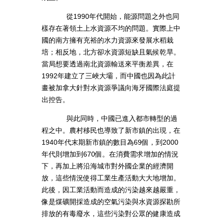
從1990年代開始，能源問題之外也同
樣存在著領土上水資源不均的問題。實際上中
國的南方擁有充裕的水力資源來發展水稻栽
培；相反地，北方卻水資源短缺且氣候乾旱。
當局想要透過南北資源輸送來平衡差異，在
1992年建立了三峽大壩，而中國也因為此計
畫被加拿大針對水資源爭議向海牙國際法庭提
出控告。
與此同時，中國已進入都市轉型的過
程之中。農村移民也導致了新市鎮的出現，在
1940年代末期新市鎮的數目為69個，到2000
年代則增加到670個。在消費需求增加的情況
下，再加上將沿海城市對外國企業的經濟開
放，這些情況使得工業生產活動大大地增加。
此後，因工業活動而造成的污染越來越嚴重，
像是煤礦開採造成的空氣污染與水資源探勘所
排放的有毒廢水，這些污染對公眾的健康造成