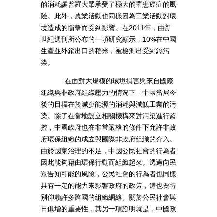
的消耗讓普羅大眾承受了極大的罹患癌症的風
險。此外，農業活動也同樣因為工業活動對環
境造成的衝擊而受到影響。在2011年，由新
世紀週刊所公布的一項研究顯示，10%在中國
生產並外銷出口的稻米，被檢測出受到鎘污
染。
在面對大規模的環境損害與來自國際
組織與非政府組織壓力的情況下，中國當局今
後的目標在於減少能源的消耗與減低工業的污
染。除了在當地設立相關機構來對污染進行監
控，中國政府也在非常嚴格的條件下允許非政
府環保組織的成立與國際非政府組織的介入。
由於國家治理的不足，中國公民社會的行為者
因此能夠藉由環保行動而組織起來。透過向民
眾告知可能的風險，公民社會的行為者也同樣
具有一定的能力來影響政府的政策，這也要特
別仰賴許多跨國的組織網絡。關於公民社會與
日俱增的重要性，其另一項證明就是，中國政