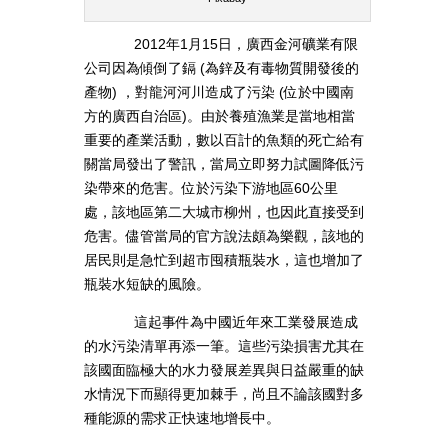
2012年1月15日，廣西金河礦業有限
公司因為傾倒了鎘 (為鋅及有毒物質開發後的
產物) ，對龍河河川造成了污染 (位於中國南
方的廣西自治區)。由於養殖漁業是當地相當
重要的產業活動，數以百計的魚類的死亡給有
關當局發出了警訊，當局立即努力試圖降低污
染帶來的危害。位於污染下游地區60公里
處，該地區第二大城市柳州，也因此直接受到
危害。儘管當局的官方說法頗為樂觀，該地的
居民則是急忙到超市囤積瓶裝水，這也增加了
瓶裝水短缺的風險。
這起事件為中國近年來工業發展造成
的水污染清單再添一筆。這些污染損害尤其在
該國面臨極大的水力發展差異與日益嚴重的缺
水情況下而顯得更加棘手，尚且不論該國對多
種能源的需求正快速地增長中。