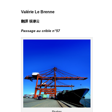
Valérie Le Brenne
翻譯 張瀞云
Passage au crible n°57
Pixabay