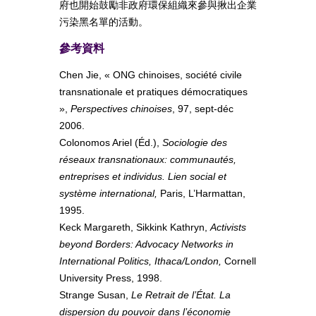
府也開始鼓勵非政府環保組織來參與揪出企業
污染黑名單的活動。
參考資料
Chen Jie, « ONG chinoises, société civile
transnationale et pratiques démocratiques
»,
Perspectives chinoises
, 97, sept-déc
2006.
Colonomos Ariel (Éd.),
Sociologie des
réseaux transnationaux: communautés,
entreprises et individus. Lien social et
système international,
Paris, L’Harmattan,
1995.
Keck Margareth, Sikkink Kathryn,
Activists
beyond Borders: Advocacy Networks in
International Politics, Ithaca/London,
Cornell
University Press, 1998.
Strange Susan,
Le Retrait de l’État. La
dispersion du pouvoir dans l’économie