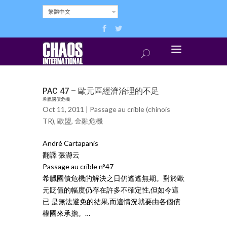
繁體中文
PAC 47 – 歐元區經濟治理的不足
希臘國債危機
Oct 11, 2011 |
Passage au crible (chinois
TR)
,
歐盟
,
金融危機
André Cartapanis
翻譯 張瀞云
Passage au crible n°47
希臘國債危機的解決之日仍遙遙無期。對於歐
元貶值的幅度仍存在許多不確定性,但如今這
已 是無法避免的結果,而這情況就要由各個債
權國來承擔。…