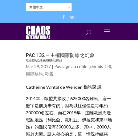
繁體中文
PAC 132 – 主權國家防線之幻象
歐洲難民危機協調機制之闕如
Mar 29, 2017 |
Passage au crible (chinois TR)
,
國際移民
,
歐盟
Catherine Wihtol de Wenden 鄧皓琛 譯
2014年，歐盟共接收了625000名難民。這一
數字是前所未有的，因為以往僅僅是每年約
200000名左右。而在2015年，逃離歐洲周邊
戰亂地區（利比亞、敘利亞、伊拉克和東非地
區）的難民便有300000之多。其中，2000人
溺於大海。讓人揪心的是，這一情況持續惡