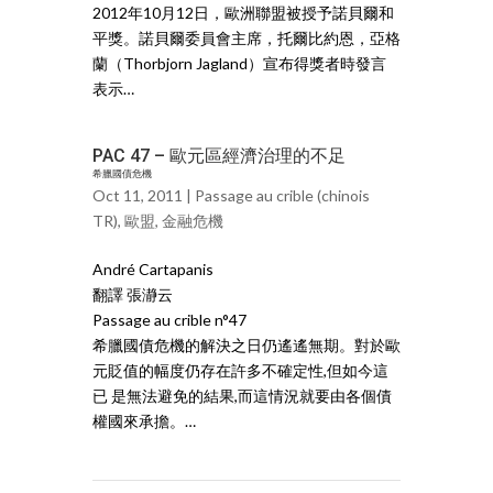
2012年10月12日，歐洲聯盟被授予諾貝爾和
平獎。諾貝爾委員會主席，托爾比約恩，亞格
蘭（Thorbjorn Jagland）宣布得獎者時發言
表示…
PAC 47 – 歐元區經濟治理的不足
希臘國債危機
Oct 11, 2011 |
Passage au crible (chinois
TR)
,
歐盟
,
金融危機
André Cartapanis
翻譯 張瀞云
Passage au crible n°47
希臘國債危機的解決之日仍遙遙無期。對於歐
元貶值的幅度仍存在許多不確定性,但如今這
已 是無法避免的結果,而這情況就要由各個債
權國來承擔。…