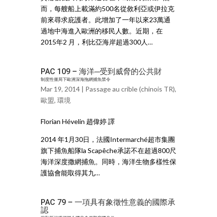
而，每艘船上載滿約500名從敘利亞或伊拉克
前來尋求庇護者。此增加了一年以來23萬通
過地中海進入歐洲的移民人數。近期，在
2015年2 月，利比亞海岸超過300人…
PAC 109 – 海洋─受到威脅的公共財
制度性僵局下歐洲深海拖網捕魚禁令
Mar 19, 2014 |
Passage au crible (chinois TR)
,
歐盟
,
環境
Florian Hévelin 趙偉婷 譯
2014 年1月30日，法國Intermarché超市集團
旗下捕魚船隊la Scapêche承諾不在超過800尺
海洋深度撒網捕魚。同時，海洋生物多樣性保
護協會能取得其九…
PAC 79 – 一項具有象徵性意義的國際承
認