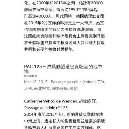
化。在2000年和2015年之間，估計有30000
難民在海中喪命。倘若從1990年開始算起，
則高達40000人。與此同時，德國總理默克爾
在2015年9月宣佈的舉措更是一大轉折。她宣
佈德國在隨後的時間內將接收80萬難民。而
法國總統奧朗德和歐洲委員會主席容克則呼籲
在全體歐盟成員國中根據各國人口和能力採取
共同和必要的接收難民措施。
PAC 125 – 成爲動盪遷徙實驗室的地中
海
移民者船難
Mar 15, 2015 |
Passage au crible (chinois TR)
,
人權
,
南北對立
,
國際移民
,
歐盟
Catherine Wihtol de Wenden. 趙偉婷 譯.
Passage au crible n° 125.
2014年底至2015年初，新的遷徙災難劇在地
中海上演。遭走私人蛇集團租用並遺棄的兩艘
貨輪被義大利海岸巡警在半島南方攔截。然