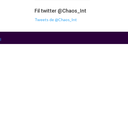
Fil twitter @Chaos_Int
Tweets de @Chaos_Int
l