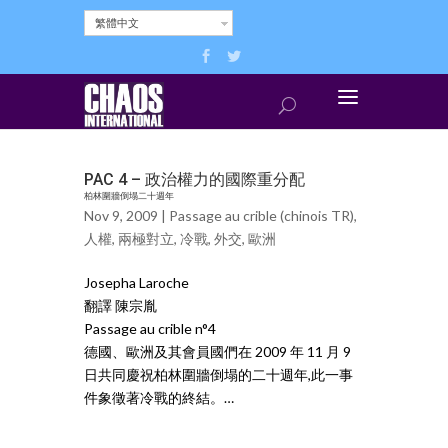
繁體中文
PAC 4 – 政治權力的國際重分配
柏林圍牆倒塌二十週年
Nov 9, 2009 |
Passage au crible (chinois TR)
,
人權
,
兩極對立
,
冷戰
,
外交
,
歐洲
Josepha Laroche
翻譯 陳宗胤
Passage au crible n°4
德國、歐洲及其會員國們在 2009 年 11 月 9
日共同慶祝柏林圍牆倒塌的二十週年,此一事
件象徵著冷戰的終結。…