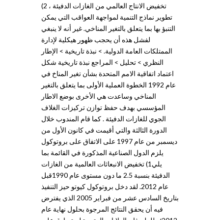
تخفيض الانتاج العالمي من الغازات الدفيئة ، 2)
تطوير نماذج التنمية لمواجهة العواقب التي يمكن
التنبؤ بها بما يتعلق بالتغير المناخي. غير أنه لا ينبغي
لفشل هذه أن يحجب ظهور هيكلية لإدارة
الممتلكات العامة الدولية. > نبذة تاريخية > الإطار
النظري > تحليل > المراجع نبذة تاريخية شكل
اعتماد اتفاقية الامم المتحدة بشأن تغير المناخ في
عام 1992 الخطوة العملية الأولى بما يتعلق بالتغير
المناخي وساعدت هي الأخرى بوضع الاطار
المؤسسي بهدف حفظ توازن تركيزات الغلاف
الجوي للغازات الدفيئة . كما قام المندوب خلال
الدورة الثالثة والتي أقيمت في كانون الأول من
ديسمبر من عام 1997 على الاتفاق على بروتوكول
يلزم الدول الصناعية المذكورة في القائمة بما
يلي1) تخفيض الانبعاثات العالمية من الغازات
الدفيئة بنسبة 2.5 ما دون مستوى عام 1990قبل
عام 2012. لقد دخل بروتوكول كيوتو حيز التنفيذ
بتاريخ السادس عشر من فبراير 2005 الذي يفترض
فيه أن يحقق النتائج المرجوة بحلول نهاية عام