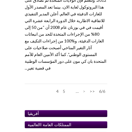
2012؛ وللعلم فإن الولايات المتحدة لم تصادق على
هذا البروتوكول لغاية الان، بينما تعد المصدر الأول
للغازات الدفيئة في العالم. أعلن المدير التنفيذي
للاتفاقية الاطارية خلال الدورة الرابعة عشرة التي
أقيمت في في بوزنان عام 2008 أن “من 50 إلى
80% من الإجراءات المتخذة للحد من انبعاثات
الغازات الدفيئة، و%100 من إجراءات التكيف مع
آثار التغير المناخي أصبحت صلاحيات على
المستوى الوطني”. كما أكد الأمين العام للأمم
المتحدة بان كي مون على دور المؤسسات الوطنية
في قضية تغير...
4
5
6
…
<
<<
6/6
أفريقيا
الممتلكات العامة اﺍلعالمية