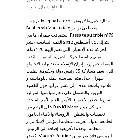
الدفاع
,
شمال- جنوب
مقال: جوزيفا لاروش Josepha Laroche ترجمة:
مصطفى بن براح Benberrah Moustafa
Passage au crible n°75 استضافت طهران ما بين
26 إلى 31 أغسطس 2012 القمة السادسة عشر
لحركة عدم الانحياز، التي تضم اليوم 120 دولة.
تولى رئاسة الحركة الدورية للسنوات الثلاث
المقبلة جمهورية إيران الإسلامية بعد نهاية الاجتماع
الذي شهد مشاركة 35 رئيس دولة وحكومة. نظمت
طهران خلال هذه المناسبة حملة دبلوماسية و
إعلامية واسعة تهدف إلى كسر عزلتها حول القضية
النووية والحصول على دعم سياستها الموالية
لسوريا. حضر الاجتماع، الأمين العام للأمم المتحدة
بان كي مون Ban Ki-Moon-على الرغم من
تحفظات واشنطن – الرؤساء والأمناء العامون
لجامعة الدول العربية، منظمة المؤتمر الإسلامي و
منظمة الوحدة الأفريقية إضافة إلى الرئيس
الروسي فلاديمير بوتين Vladimir Poutine (كعضو