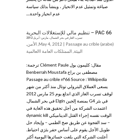
صياغة وتمثيل عدم الانحياز ، وينشأ بذلك سياسة
عدم انحياز واحدة....
PAC 66 – تنظيم مالي للإستغلالات البحرية
تسرب الغاز في بحر الشمال، مارس- أبريل 2012
Passage au crible (arabe)
May 4, 2012 |
,
الأمن
,
البيئة
,
الممتلكات العامة اﺍلعالمية
مقال: كليمون بول Clément Paule ترجمة:
مصطفى بن براح Benberrah Moustafa
Passage au crible n°66 Source : Wikipedia
يسعى العملاق البترولي توتال منذ أكثر من شهر
لوقف تسرب الغاز الذي اندلع يوم 25 مارس 2012
في بئر G4 بمنصة إلجين Elgin في بحر الشمال.
اعتمدت الشركة من أجل تحقيق هذه الغاية في
الوقت نفسه إجراء القتل الديناميكي dynamic kill
– سد الفجوة عن طريق ضخ الطمي – وإيجاد حل
طويل الأجل يقوم على أساس حفر بئرَي احتياط.
أعلنت الشركة التي بلغت خسائرها اليومية أكثر