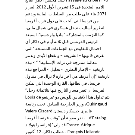
للأمم المتحدة في 15 تشرين الأول 2012 القرار
2071 بناء على طلب من السلطات المالية وبدعم
من فرنسا التي ألحت على دول غرب أفريقيا
لتطوير أساليب تدخل عسكري في شمال مالي،
كما التزمت بالمشاركة “ماديا ولوجستيا”. استبعد
الرئيس الفرنسي قبل ثلاثة أيام في داكار أي
احتمال للتفاوض مع الجماعات المسلحة “التي
تفرض قانونها – الشريعة – و تقطع الأيدي وتدمر
معالما مندرجة في تراث الإنسانية؟ “ > نبذة
تاريخية > الإطار النظري > تحليل > المراجع نبذة
تاريخية “إن أفريقيا هي آخر قارة لا تزال في متناول
فرنسا، في نطاقها، القارة الوحيدة التي يمكن
لفرنسا أن تغير مسار التاريخ فيها بثلاثمائة رجل.”
يتم تداول هذا الاقتباس للويس دو غيرينغو Louis de
Guiringaud، وزير الخارجية السابق -تحت رئاسة
فاليري جيسكار ديستان Valery Giscard
d’Estaing – بقدر مقولة أن “وقت فرنسا-أفريقيا
France-Afrique قد ولى” (فرانسوا هولاند
François Hollande ، خطاب داكار، 12 أكتوبر