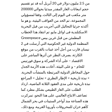
من 2.5 مليون دولار في 20 أبريل أنه قد تم تقسيم
حجم انبعاثات الغاز المقدر مبدئيا بحوالي 200000
متر مكعب في اليوم إلى الثالث. وفقا لمسؤولي
المجموعة، تم الحد من العواقب البيئية، و هو ما
أكدته جزئيا التحاليل التي أجريت من قبل البحرية
الاسكتلندية فى اوائل مايو. تم انتقاد هذا الخطاب
المطمئن من قبل غرين بيس Greenpeace
المنظمة الدولية غير الحكومية التي أرسلت في 2
نيسان قارب من أجل أخذ عينات بالقرب من موقع
الكارثة. بصرف النظر عن أثرها المباشر على
الاقتصاد – على أداء الشركة و سوق فورتيس
للخام – و على البيئة، أعادت هذه الأزمة الجدل
حول المخاطر الدولية المرتبطة بالمنشآت البحرية.
> نبذة تاريخية > الإطار النظري > تحليل > المراجع
نبذة تاريخية على مدى العقود الثلاثة الماضية، ازداد
الطلب على الغاز الطبيعي بشكل مطرد كما
تضاعف الانتاج العالمي. على هذا النحو، تمركزت
هذه الصناعة منذ أواخر الستينات في بحر الشمال
كأهم خزان للمحروقات بأوروبا الغربية. ومع ذلك،