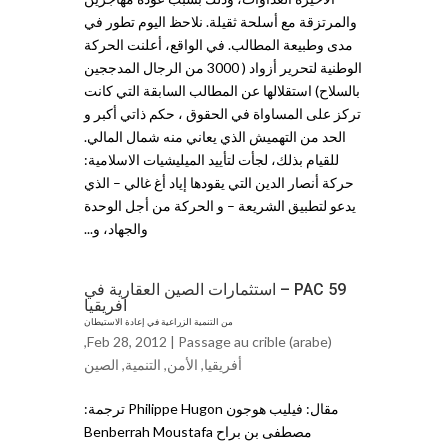
والمرتزقة مع أسلحة ثقيلة. نلاحظ اليوم تطور في
مدى وطبيعة المطالب. في الواقع، أعلنت الحركة
الوطنية لتحرير أزواد ( 3000 من الرجال المدججين
بالسلاح) استقلالها عن المطالب السابقة التي كانت
تركز على المساواة في الحقوق ، حكم ذاتي أكبر و
الحد من التهميش الذي يعاني منه شمال المالي.
للقيام بذلك، لجأت لتأييد الميليشيات الاسلامية:
حركة أنصار الدين التي يقودها إياد أغ غالي – الذي
يدعو لتطبيق الشريعة – و الحركة من أجل الوحدة
والجهاد، و...
PAC 59 – استثمارات الصين العقارية في
افريقيا
من التنمية الزراعية في إعادة الاستيطان
,
Feb 28, 2012 |
Passage au crible (arabe)
أفريقيا
,
الأمن
,
التنمية
,
ﺍلصين
مقال: فيليب هوجون Philippe Hugon ترجمة:
مصطفى بن براح Benberrah Moustafa