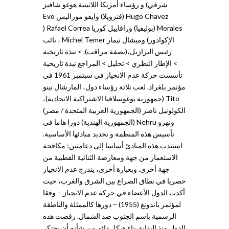
شرفي) و رؤساء أمريكا اللاتينية هوغو شافيز
Hugo Chavez (فنزويلا) وايفو موراليس Evo
Morales (بوليفيا) ورافاييل كوريا Rafael Correa (
الإكوادور) وميشال تيمار Michel Temer ، نائب
رئيس البرازيل،(بصفة مراقب). > نبذة تاريخية
> الإطار النظري > تحليل > المراجع نبذة تاريخية
تأسست حركة عدم الانحياز في سبتمبر 1961 في
مؤتمر بلغراد. لعب ثلاثة رؤساء دول، المارشال تيتو
Tito (جمهورية يوغوسلافيا الاشتراكية الاتحادية)،
الكولونيل ناصر (الجمهورية العربية المتحدة / مصر)
ونهرو Nehru (الجمهورية الهندية) دورا هاما في
تأسيس هذه المنظمة و تحديد مبادئها الأساسية.
استندت هذه المبادئ أساسا إلى دعامتين: مكافحة
الاستعمار من جهة ومعارضة الثنائية القطبية من
جهة أخرى. وبعبارة أخرى، يندرج عدم الانحياز
حصريا في نطاق الصراع بين الشرق والغرب، حيث
أكدت الدول الأعضاء في حركة عدم الانحياز – وفقا
لمؤتمر باندونغ (1955) – دورها كالممثلة والناطقة
الرسمية باسم الجنوب ضد الشمال. رفضت هذه
الدول منذ البداية بناء هيكل دائم من شأنه أن يحتكر