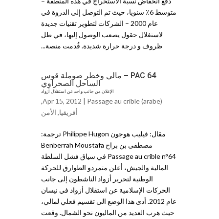
دفع انخفاض نسبة الاستخراج في هذه المنطقة –
متوسط 6٪ سنويا، حيث تم التوصل إلى الذروة في
عام 2000 – الشركات لتطوير تقنيات جديدة
لاستغلال حقول يصعب الوصول إليها، في ظل
ظروف و درجة حرارة شديدة. قُدمت منصة...
PAC 64 – مالي وخطر صوملة قوس
الساحل الصحراوي
الإعلان من جانب واحد عن استقلال أزواد
,
Apr 15, 2012 |
Passage au crible (arabe)
أفريقيا
,
الأمن
مقال: فيليب هوجون Philippe Hugon ترجمة:
مصطفى بن براح Benberrah Moustafa
Passage au crible n°64 في سياق فشل السلطة
المالية والجيش، أعلن متمردو الطوارق للحركة
الوطنية لتحرير أزواد الناشطون إلى جانب
الحركات الإسلامية عن استقلال أزواد في نيسان
عام 2012. أدى هذا الوضع الى تقسيم فعلي لمالي،
حيث هرب العديد من الماليون نحو الشمال. وقعت