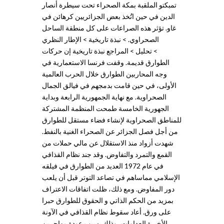
تمبكتو الملقبة بمكة الصحراء تحت سيطرة أنصار
الدين في حين اتُخذ بعض الجزائريين كرهائن في
غاو. تؤثر هذه الصراعات على كل منطقة الساحل
الصحراوي. > نبذة تاريخية > الإطار النظري
> تحليل > المراجع نبذة تاريخية إن حركات
الطوارق قديمة. وقفت فرنسا الاستعمارية في
وجه المحاربين الطوارق خلال الحرب العالمية
الأولى، في حين قامت بدمجهم في فيالق الجمال
الصحراوية. مع نهاية الجمهورية الرابعة وبداية
الجهورية الخامسة طمحت المنظمة المشتركة
للمناطق الصحراوية لإنشاء فضاء مستقل للطوارق
من أجل فصل الجزائر عن الصحراء الغنية بالنفط.
شهدت أزواد منذ الاستقلال عن مالي حملات من
القمع والتمرد والتفاوض. وقد جند نظام القذافي
في عام 1972 العديد من الطوارق في فيلقه
الإسلامي مماساهم في تصاعد التوتر قبل أن يلعب
دور المفاوض. ومع ذلك، ظلت اتفاقات الاعتراف
بمزيد من الحكم الذاتي و الحقوق للطوارق حبرا
على ورق. أعاد سقوط نظام القذافي في الآونة
الأخيرة العداوات، وذلك بسبب عودة مهاجرين