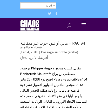
العربية
PAC 84 – مالي أو قيود حرب غير متكافئة
مؤتمر المانحين الدوليين
,
Feb 4, 2013 |
Passage au crible (arabe)
أفريقيا
,
الأمن
,
الدفاع
مقال: فيليب هيجون Philippe Hugon ترجمة:
مصطفى بن براح Benberrah Moustafa
Passage au crible n°84 افتتح يوم الثلاثاء 28 يناير
2013 مؤتمر المانحين الدوليين لتمويل نشر قوة
افريقية في مالي وإعادة هيكلة الجيش المالي
بأديس أبابا في مقر الاتحاد الإفريقي. حضر هذه
المناسبة الاتحاد الاوروبي، اليابان، الولايات المتحدة
والأمم المتحدة. قدر الاتحاد الافريقي احتياجاته