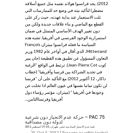
2012). يجد فرانسوا هولاند نفسه مثل جميع أسلافه
مضطرا لتأكيد نيته في وضع حد للممارسات التي
تلت الاستعمار عند بداية عهدته، حيث ركز على
القطع مع الماضي و بناء علاقات جديدة ولكن من
دون تغيير الهدف الأساسي المتمثل في ضمان
استمرارية الوجود الفرنسي في أفريقيا. تشبه هذه
السياسة ما فعله فرانسوا ميتران François
Mitterrand، الذي أقال في أواخر عام 1982 وزير
التعاون المسؤول عن تطبيق هذه القطيعة (جان بيير
كوت Jean-Pierre Cot). ترتبط في الواقع “الرغبة
في تجديد الشراكة بين فرنسا وأفريقيا” (خطاب
داكار، 12 أكتوبر 2012) مع التأكيد على أن “فرنسا
لن تكون تماما نفسها في عيون العالم اذا تخلت عن
وجودها في أفريقيا ” (ميتران، مؤتمر رؤساء دول
أفريقيا وفرنساالثامن...
PAC 75 – حركة عدم الانحياز دون شرعية
لدولة دون مصداقية
قمة عدم الانحياز السادسة عشر، طهران، 30-31 أغسطس 2012
Passage au crible (arabe)
Oct 5, 2012 |
,
الأمن
,