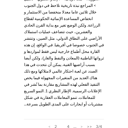
> المراجع نبذة تاريخية نلاحظ في دول الجنوب
خلال ثلاثين عاما معدلا منخفضا من الاستثمار و
انخفاض المساعدة الإنمائية الحكومية لقطاع
الزراعة. ولكن الوضع تغير مع بداية القرن الحادي
والعشرين، حيث تتضاعف عمليات استملاك
الأراضي على النطاق الدولي، مثل الصين، وتنتشر
في الجنوب خصوصا في أفريقيا. في الواقع، إن هذه
القارة محل أطماع خارجية ليس فقط لمواردها و
ثرواتها الباطنية (المعادن والنفط والغاز)، ولكن أيضا
بسبب أراضيها الغنية. يمكن أن نتحدث في هذا
الصدد عن لعبة احتكار عالمي لامتلاكها ومع ذلك
هناك العديد من المتغيرات المجهولة فيما يخص
التنفيذ الفعلي لهذه المشاريع مقارنة بما نُشر في
الإعلانات الرسمية. الإطار النظري 1. النمو السريع
للمعاملات. تنمو المعاملات العقارية في شكل
مشتريات أو ايجارات على المدى الطويل بسرعة...
>
2
3
4
…
<
<<
3/4