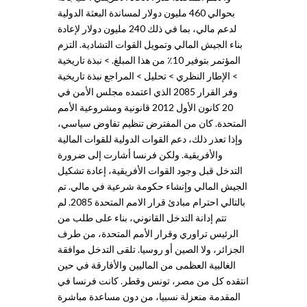
بحوالي 460 مليون دولار لمساندة البعثة الدولية
لدعم مالي، بما في ذلك 240 مليون دولار لإعادة
بناء الجيش المالي وتمويل القوات التشادية. التزم
المؤتمر بتوفير 10٪ من هذا المبلغ. > نبذة تاريخية
> الإطار النظري > تحليل > المراجع نبذة تاريخية
وفر القرار 2085 الذي اعتمده مجلس الأمن في
20 كانون الأول 2012 قانونية ومشروعية الأمم
المتحدة. كان من المفترض تنظيم تفاوض سياسي،
وإذا تعذر ذلك، دعم القوات الدولية للقوات المالية
والأفريقية. ولكن فرنسا أشارت إلى ضرورة
التدخل قبل وجود القوات الأفريقية، إعادة تشكيل
الجيش المالي وإنشاء حكومة شرعية في مالي. تم
بالتالي احترام مبادئ قرار الامم المتحدة 2085. لم
تتم إدانة التدخل القانوني، بناء على طلب من
الرئيس تراوري وقرار الأمم المتحدة، من طرف
الجزائر، ولا الصين أو روسيا. تلقى التدخل موافقة
الغالبية العظمى من الماليين والأفارقة في حين
انتقده كل من مصر، تونس وقطر. كانت فرنسا في
المقدمة منعزلة نسبيا، من دون مساعدة مباشرة