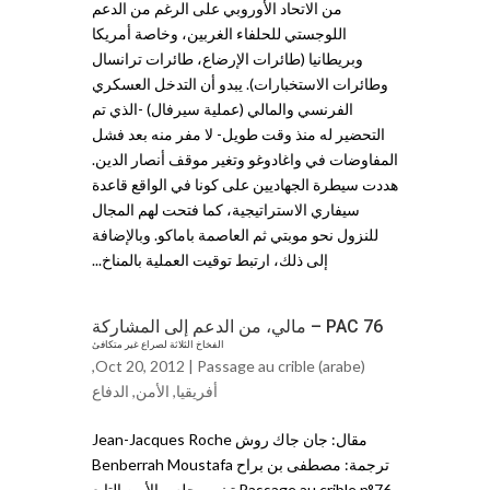
من الاتحاد الأوروبي على الرغم من الدعم
اللوجستي للحلفاء الغربين، وخاصة أمريكا
وبريطانيا (طائرات الإرضاع، طائرات ترانسال
وطائرات الاستخبارات). يبدو أن التدخل العسكري
الفرنسي والمالي (عملية سيرفال) -الذي تم
التحضير له منذ وقت طويل- لا مفر منه بعد فشل
المفاوضات في واغادوغو وتغير موقف أنصار الدين.
هددت سيطرة الجهاديين على كونا في الواقع قاعدة
سيفاري الاستراتيجية، كما فتحت لهم المجال
للنزول نحو موبتي ثم العاصمة باماكو. وبالإضافة
إلى ذلك، ارتبط توقيت العملية بالمناخ...
PAC 76 – مالي، من الدعم إلى المشاركة
الفخاخ الثلاثة لصراع غير متكافئ
,
Oct 20, 2012 |
Passage au crible (arabe)
أفريقيا
,
الأمن
,
الدفاع
مقال: جان جاك روش Jean-Jacques Roche
ترجمة: مصطفى بن براح Benberrah Moustafa
Passage au crible n°76 تبنى مجلس الأمن التابع