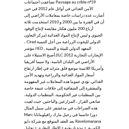
Passage au crible n°59 تضاعفت اجتماعات
الأمن الغذائي في أوائل عام 2012 في حين
أشارت عدة دراسات خاصة بمعاملات الأراضي إلى
أن في الفترة ما بين 2000 و 2010 استخدمت ثلاثة
أرباع 200 مليون هكتار مقايضة لإنتاج الوقود
الحيوي و ليس لإنتاج المواد الغذائية (مركز التعاون
الدولي للبحوث الزراعية من أجل التنمية Cirad ،
المعهد الدولي للبيئة و التنمية , IIED مؤشر
الإيجارات التجارية ILC 2012).أصبح الاستيلاء على
الأراضي في البلدان النامية، ولا سيما أفريقيا
وأمريكا اللاتينية موضع قلق متزايد في إطار ارتفاع
أسعار المواد الغذائية والزراعية وتهديد الأمن
الغذائي. تؤدي عموما هذه المعاملات غير المفهومة
والمفتقرة إلى الشفافية إلى خلافات عنيفة خاصة
بين المنظمات غير الحكومية، المنظمات الدولية،
صانعي القرار ، المزارعين والباحثين. حيث لعبت
هذه الصراعات في مدغشقر على سبيل المثال
دورا حاسما في رحيل مارك رافيلومانانا Marc
Ravelomanana بعد العقد المتوقع مع شركة دايو
الكورية. > نبذة تاريخية > الإطار النظري > تحليل