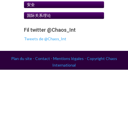
安全
国际关系理论
Fil twitter @Chaos_Int
Tweets de @Chaos_Int
Plan du site -
Contact -
Mentions légales -
Copyright Chaos
International