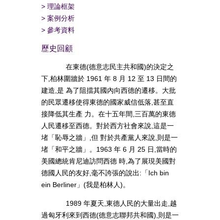
>
理論框架
>
案例分析
>
參考資料
歷史回顧
在東德(德意志民主共和國)的決定之
下,柏林圍牆於 1961 年 8 月 12 至 13 日間的
建造,是 為了阻擋其國內向西德的遷移。大批
的民眾遷移使得東德的國家威信低落,甚至直
接降低其生產 力。在十五年間,三百萬的東德
人民遷移至西德。對於西方社會來說,這是一
堵「恥辱之牆」,但 對於共產黨人來說,則是一
堵「和平之牆」。1963 年 6 月 25 日,當時的
美國總統肯尼迪訪問西德 時,為了展現美國對
德國人民的友好,毫不誇張的說出:「Ich bin
ein Berliner」(我是柏林人)。
1989 年夏天,東德人民的大量出走,越
過匈牙利來到西德(德意志聯邦共和國),則是一