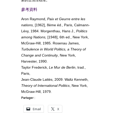
參考資料
Aron Raymond,
Paix et Geurre entre les
nations,
[1962], 8ème éd., Paris, Calmann-
Lévy, 1984. Morgenthau, Hans J.,
Politics
among Nations,
[1948], 6th ed., New York,
McGraw-Hill, 1985. Rosenau James,
Turbulence in World Politics, a Theory of
Change and Continuity
, New York,
Harvester, 1990.
Taylor Frederick,
Le Mur de Berlin
, trad.,
Paris,
Jean-Claude Lattès, 2009. Waltz Kenneth,
Theory of International Politics
, New York,
McGraw-Hill, 1979.
Partager :
Email
X