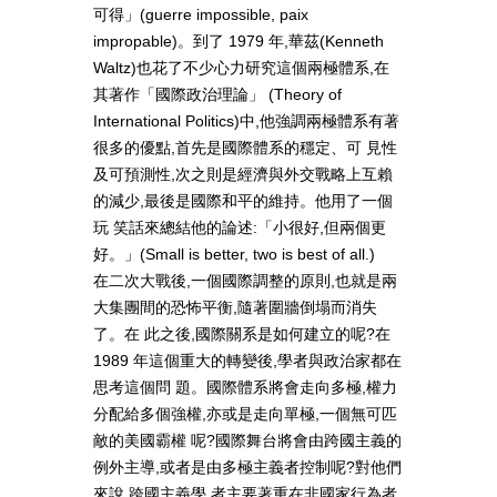
可得」(guerre impossible, paix
impropable)。到了 1979 年,華茲(Kenneth
Waltz)也花了不少心力研究這個兩極體系,在
其著作「國際政治理論」 (Theory of
International Politics)中,他強調兩極體系有著
很多的優點,首先是國際體系的穩定、可 見性
及可預測性,次之則是經濟與外交戰略上互賴
的減少,最後是國際和平的維持。他用了一個
玩 笑話來總結他的論述:「小很好,但兩個更
好。」(Small is better, two is best of all.)
在二次大戰後,一個國際調整的原則,也就是兩
大集團間的恐怖平衡,隨著圍牆倒塌而消失
了。在 此之後,國際關系是如何建立的呢?在
1989 年這個重大的轉變後,學者與政治家都在
思考這個問 題。國際體系將會走向多極,權力
分配給多個強權,亦或是走向單極,一個無可匹
敵的美國霸權 呢?國際舞台將會由跨國主義的
例外主導,或者是由多極主義者控制呢?對他們
來說,跨國主義學 者主要著重在非國家行為者