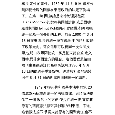
樁決 定性的事件。1989 年 11 月 9 日,這座分
隔兩德邊境的圍牆在東德政府的決定下倒塌
了。在第一時 間,無論是東德總理莫德羅
(Hans Modrow)的契約共同體計劃,或是西德
總理柯爾(Helmut Kohl)的邦 聯結構,都將兩德
統一歸為一個長期的工程。然而,1990 年 3 月
18 日在東德,快速統一派在選舉 中的勝利改變
了政策走向。這次選舉可以視同一次公民投
票,也明白表示兩德統一將是把東德合並 進入
西德,而非東西雙方的融合。這個過程最後由
兩項東西德簽訂的條約所認可,1990 年 5 月
18 日的條約著重於貨幣、經濟與社會的結盟,
同年 8 月 31 日的則處理德國統一的議題。
1949 年聯邦共和國基本法中的第 23
條成為兩德重新統一的法律依據。這項做法提
供了一個 政治上的方便,便是在統一後,直接將
原有的西德憲法擴張其影響力到東德。不過,
這個做法並不 承認東德原有的國際責任,也不