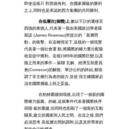
即使這樣只 對西德有利。在國家層級的勝利
之上,同時也是承認的西方集團的共同勝利。
在低層次(個體)上
,數以千計的遷移至
西德的東德人,代表著一股由美國政治學者羅
斯諾 (James Rosenau)所提出的「基層勞
動」的衝擊。在這種情況下,這樣的一個現實
代表著一個社會運 動,將國際的權力重分配吸
收並從中獲利。這個1989年的國際巨變,以及
隨之而來的事件 – 蘇聯 瓦解、經濟互助委員
會(Comecon)的解散、華沙公約的終結,都強
調了非主權行為者的能力,並使 得主權國家必
須在國際層級上與之妥協。
在柏林圍牆倒塌後,出現了一個新的國
際權力版圖。的確,這個事件代表著國際秩序
與階 級的重建,但同時也彰顯了一個新的互動
關系,建立於國家與人民之間。在這之後,我們
必須思考 高低層次間的調和,以及其所帶來的
新的合法性標准。