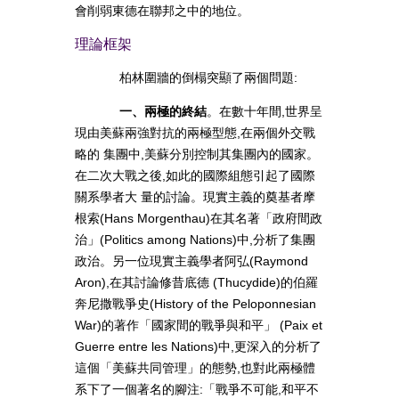
會削弱東德在聯邦之中的地位。
理論框架
柏林圍牆的倒榻突顯了兩個問題:
一、兩極的終結
。在數十年間,世界呈
現由美蘇兩強對抗的兩極型態,在兩個外交戰
略的 集團中,美蘇分別控制其集團內的國家。
在二次大戰之後,如此的國際組態引起了國際
關系學者大 量的討論。現實主義的奠基者摩
根索(Hans Morgenthau)在其名著「政府間政
治」(Politics among Nations)中,分析了集團
政治。另一位現實主義學者阿弘(Raymond
Aron),在其討論修昔底德 (Thucydide)的伯羅
奔尼撒戰爭史(History of the Peloponnesian
War)的著作「國家間的戰爭與和平」 (Paix et
Guerre entre les Nations)中,更深入的分析了
這個「美蘇共同管理」的態勢,也對此兩極體
系下了一個著名的腳注:「戰爭不可能,和平不