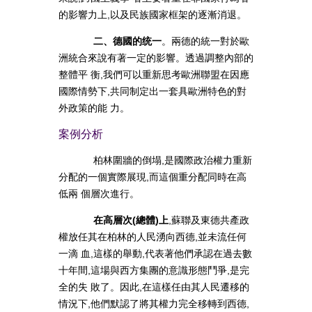
的影響力上,以及民族國家框架的逐漸消退。
二、德國的统一
。兩德的統一對於歐
洲統合來說有著一定的影響。透過調整內部的
整體平 衡,我們可以重新思考歐洲聯盟在因應
國際情勢下,共同制定出一套具歐洲特色的對
外政策的能 力。
案例分析
柏林圍牆的倒塌,是國際政治權力重新
分配的一個實際展現,而這個重分配同時在高
低兩 個層次進行。
在高層次(總體)上
,蘇聯及東德共產政
權放任其在柏林的人民湧向西德,並未流任何
一滴 血,這樣的舉動,代表著他們承認在過去數
十年間,這場與西方集團的意識形態鬥爭,是完
全的失 敗了。因此,在這樣任由其人民遷移的
情況下,他們默認了將其權力完全移轉到西德,