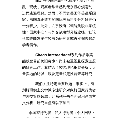
面对当今国际舞台无秩序丶暴力丶混
乱…现状，观察者常常感到无奈且心烦意乱，
进而逃避理解。然而，不同於美国等英语系国
家，法国真正致力於国际关系科学分析研究仍
十分稀少。此外，几乎没有书籍能跳脱非系统
性丶国家中心丶与外交战略型分析途径。社论
形式也能发掘年轻有为研究者或再次探索知名
学者着作。
Chaos International
系列作品希冀
能鼓励目前仍旧稀少丶尚未被重视且探索主题
的研究工作。其结合了较强理论框架分析，大
量实地的访谈，以及定量和定性调查等研究。
我们关注特定重要议题。事实上，有
别於现实主义学派专注研究对象於国家行为者
与外交策略领域，此系列丛书全面采用跨国主
义分析，研究重点有以下项目：
– 非国家行为者：私人行为者（个人网络丶