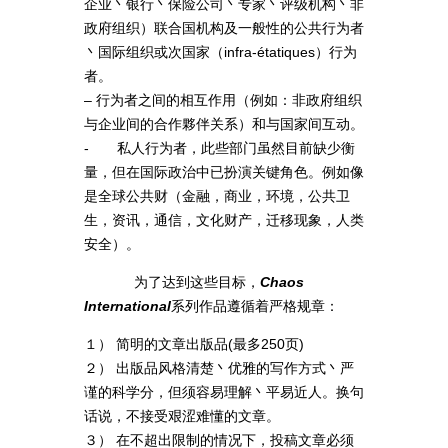
企业丶银行丶保险公司丶专家丶评级机构丶非
政府组织）联合国机构及一般性的公共行为者
丶国际组织或次国家（infra-étatiques）行为
者。
– 行为者之间的相互作用（例如：非政府组织
与企业间的合作夥伴关系）和与国家间互动。
- 私人行为者，此些部门虽然目前缺少衡
量，但在国际政治中已扮演关键角色。例如像
是全球公共财（金融，商业，环境，公共卫
生，资讯，通信，文化财产，迁移现象，人类
安全）。
为了达到这些目标，
Chaos
International
系列作品遵循着严格规章：
１） 简明的文章出版品(最多250页)
２） 出版品风格清楚丶优雅的写作方式丶严
谨的科学分，但须容易理解丶平易近人。换句
话说，不接受艰涩难懂的文章。
３） 在不超出限制的情况下，投稿文章必须