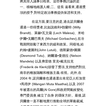
將其排入議事日程表。這些事務討論的是:
一、積極地維護人權;二、從長 遠看來,通過獎
項的授予,對特定政治事務提供保證和支持。
在這方面,要注意的是,過去諾貝爾會
通過一些得獎者,比如說維利•勃蘭特 (Willy
Brandt)、萊赫•瓦文薩 (Lech Walesa)、米哈
伊爾•戈爾巴喬夫 (Michael Gorbachev),在冷
戰期間鼓勵了東西方的緩和政策。同樣地,給
約翰•盧圖利(John Lutuli)、德斯蒙德•圖圖
(Desmond Tutu)、納爾遜•曼德拉 (Nelson
Mandela) 以及弗雷德 里克•戴克拉克
(Frederik de Klerk)頒發了獎項,支持他們對抗
南非的種族隔離和種族主義 歧視。此外,在
2004 年,諾貝爾會也通過選出肯尼亞人旺加里
•馬塔伊 (Wangari Muta Maathai),以及 2007
年被選出的高爾(Al Gore)和政府間氣候變化
專門委員會,確立了自身 的環保方針。最後,諾
貝爾會一直不斷地實行推動全球的軍備裁減,