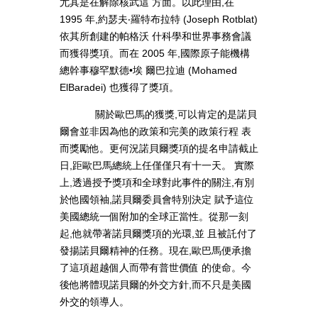
尤其是在解除核武這 方面。以此理由,在
1995 年,約瑟夫‧羅特布拉特 (Joseph Rotblat)
依其所創建的帕格沃 什科學和世界事務會議
而獲得獎項。而在 2005 年,國際原子能機構
總幹事穆罕默德•埃 爾巴拉迪 (Mohamed
ElBaradei) 也獲得了獎項。
關於歐巴馬的獲獎,可以肯定的是諾貝
爾會並非因為他的政策和完美的政策行程 表
而獎勵他。更何況諾貝爾獎項的提名申請截止
日,距歐巴馬總統上任僅僅只有十一天。 實際
上,透過授予獎項和全球對此事件的關注,有別
於他國領袖,諾貝爾委員會特別決定 賦予這位
美國總統一個附加的全球正當性。從那一刻
起,他就帶著諾貝爾獎項的光環,並 且被託付了
發揚諾貝爾精神的任務。現在,歐巴馬便承擔
了這項超越個人而帶有普世價值 的使命。今
後他將體現諾貝爾的外交方針,而不只是美國
外交的領導人。