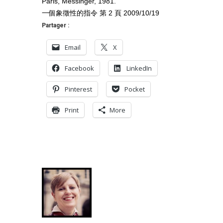
Paris, Messinger, 1981.
一個象徵性的指令 第 2 頁 2009/10/19
Partager :
Email
X
Facebook
LinkedIn
Pinterest
Pocket
Print
More