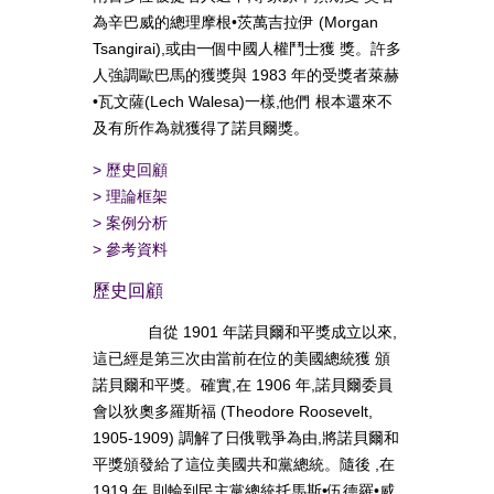
為辛巴威的總理摩根•茨萬吉拉伊 (Morgan
Tsangirai),或由一個中國人權鬥士獲 獎。許多
人強調歐巴馬的獲獎與 1983 年的受獎者萊赫
•瓦文薩(Lech Walesa)一樣,他們 根本還來不
及有所作為就獲得了諾貝爾獎。
>
歷史回顧
>
理論框架
>
案例分析
>
參考資料
歷史回顧
自從 1901 年諾貝爾和平獎成立以來,
這已經是第三次由當前在位的美國總統獲 頒
諾貝爾和平獎。確實,在 1906 年,諾貝爾委員
會以狄奧多羅斯福 (Theodore Roosevelt,
1905-1909) 調解了日俄戰爭為由,將諾貝爾和
平獎頒發給了這位美國共和黨總統。隨後 ,在
1919 年,則輪到民主黨總統托馬斯•伍德羅•威