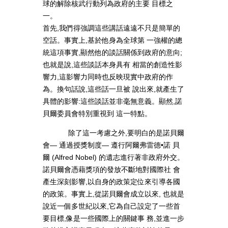
球的解除核武行動列為政府的主要 目標之
一。
首先,我們得強調這些講話遠遠不只是簡單的
空話。事實上,基於他身為全球第 一強權的總
統這項事實,顯然他的談話關係到政府的意向;
也就是說,這些談話本身具有 相當的創造性影
響力,這影響力同時也反映現實中政府的作
為。換句話說,這些話一旦被 說出來,就產生了
具體的影響:這些談話並非毫無意義。顯然,諾
貝爾委員會特別重視到 這一特點。
除了這一考慮之外,要明白的是諾貝爾
會— 通過授獎制度— 遵行阿爾弗雷德•諾 貝
爾 (Alfred Nobel) 的遺志進行著非政府外交。
諾貝爾會憑藉獎項的發放不斷地對國際社 會
產生深刻影響,以自身的政策定位來引導各國
的政策。事實上,從諾貝爾會成立以來, 也就是
說近一個多世紀以來,它為自己設定了一些首
要目標,像是一些國際上的關鍵事 務,並進一步