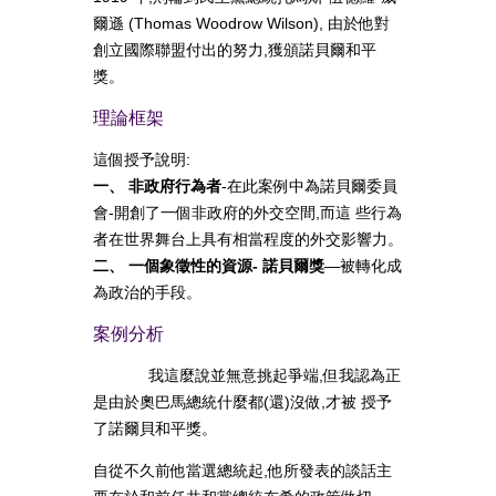
爾遜 (Thomas Woodrow Wilson), 由於他對
創立國際聯盟付出的努力,獲頒諾貝爾和平
獎。
理論框架
這個授予說明:
一、 非政府行為者
-在此案例中為諾貝爾委員
會-開創了一個非政府的外交空間,而這 些行為
者在世界舞台上具有相當程度的外交影響力。
二、 一個象徵性的資源- 諾貝爾獎
—被轉化成
為政治的手段。
案例分析
我這麼說並無意挑起爭端,但我認為正
是由於奧巴馬總統什麼都(還)沒做,才被 授予
了諾爾貝和平獎。
自從不久前他當選總統起,他所發表的談話主