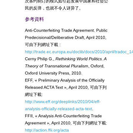
次条约制订的模式如引起发展中国家和社会公
民的反弹，也就不令人讶异了。
参考資料
Anti-Counterfeiting Trade Agreement. Public
Predecisional/Deliberative Draft, April 2010,
可由下列網址下載 :
http://trade.ec.europa.eu/doclib/docs/2010/april/tradoc_
Cerny Philip G.,
Rethinking World Politics. A
Theory of Transnational Pluralism
, Oxford,
Oxford University Press, 2010.
EFF, « Preliminary Analysis of the Officially
Released ACTA Text », April 2010, 可由下列
網址下載:
http://www.eff.org/deeplinks/2010/04/eff-
analysis-officially-released-acta-text
.
FFII, « Analysis Anti-Counterfeiting Trade
Agreement », April 2010, 可由下列網址下載:
http://action.ffii.org/acta