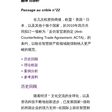
翻译 邱崇軒
Passage au crible n°22
在几次机密协商後，欧盟丶美国丶日
本，以及其他十馀个国家，於2010年四月共
同拟订一项称为「反仿冒贸易协定 (Anti-
Counterfeiting Trade Agreement, ACTA)」的
条约，以盼在智慧财产权领域能强制纳入更严
峻的规范。
>
历史回顾
>
理论框架
>
案例分析
>
参考資料
历史回顾
随着经济丶文化交流的全球化，以及
资讯科技不断地创新进步，已发展国家─借助
於跨国企业的强力支持─在国际上鼓吹智慧财