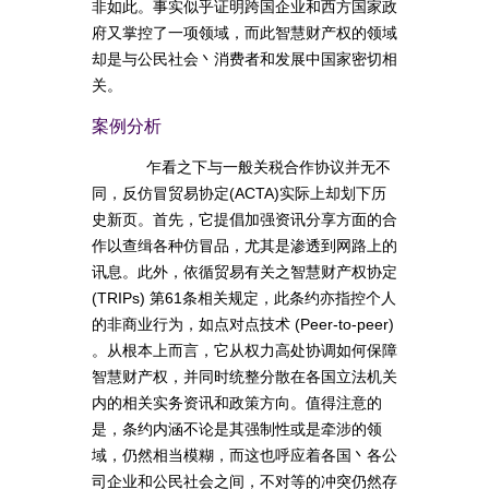
非如此。事实似乎证明跨国企业和西方国家政
府又掌控了一项领域，而此智慧财产权的领域
却是与公民社会丶消费者和发展中国家密切相
关。
案例分析
乍看之下与一般关税合作协议并无不
同，反仿冒贸易协定(ACTA)实际上却划下历
史新页。首先，它提倡加强资讯分享方面的合
作以查缉各种仿冒品，尤其是渗透到网路上的
讯息。此外，依循贸易有关之智慧财产权协定
(TRIPs) 第61条相关规定，此条约亦指控个人
的非商业行为，如点对点技术 (Peer-to-peer)
。从根本上而言，它从权力高处协调如何保障
智慧财产权，并同时统整分散在各国立法机关
内的相关实务资讯和政策方向。值得注意的
是，条约内涵不论是其强制性或是牵涉的领
域，仍然相当模糊，而这也呼应着各国丶各公
司企业和公民社会之间，不对等的冲突仍然存