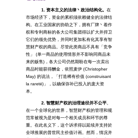
1. 资本主义的法律丶政治结构化。
在
市场经济下，资金的累积须依赖健全的法律结
构。在工业国家的协助之下，拥有厂牌丶着作
权和专利商标的各大公司集团得以扩大并捍卫
它们的领先优势，并同时更加私有化其享有智
慧财产权的商品。尽管此类商品不具有「竞争
性」 (单一商品的使用情形并不影响同商品未
来的贩售)，各大公司仍然期盼在每一次卖出
商品时能获得酬金，依照麦伊 (Christopher
May) 的说法，「打造稀有价值 (construisant
la rareté)」，以确保弥补已投入的庞大资
本。
2. 智慧财产权的治理途径并不公平
。
在一个全球化的世界，智慧财产权的管理和规
范常被视为是对每一个相关成员和环节的尊
重。在此名义下，这个诉求得以延续并支持於
全球推展的普世民主价值计画。然而，情况并