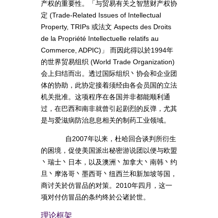
产权的重要性。「与贸易有关之智慧财产权协
定 (Trade-Related Issues of Intellectual
Property, TRIPs 或法文 Aspects des Droits
de la Propriété Intellectuelle relatifs au
Commerce, ADPIC)」 而因此得以於1994年
的世界贸易组织 (World Trade Organization)
会上归结而出。透过国际组织丶协会和企业团
体的协助，此协定接着须经由各会员国的立法
机关批准。这项程序在各国并非都能顺利通
过，在巴西和南非就曾引起剧烈的反弹，尤其
是与爱滋病防治息息相关的制药工业领域。
自2007年以来，杜哈回合谈判所衍生
的困境，促使美国派出秘密游说团以便与欧盟
丶瑞士丶日本，以及澳洲丶加拿大丶南韩丶约
旦丶摩洛哥丶墨西哥丶纽西兰和新加坡等国，
商讨关於仿冒品的对策。2010年四月，这一
项对付仿冒品的条约终於公诸於世。
理论框架