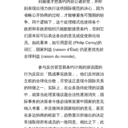
到最後才把条约内容公诸於世，并即
刻表现出强力执行这些国际规范的决心，因为
省略公开协商的过程，才能够避免可预期的纷
争。同个逻辑下，这个处理模式也使得各个
政府和非政府组织只能默默接受条约，否则它
们原本应可以表达各自的意见或促使舆论动
员。如此看来，如引用瑟尼 (Philip Cerny)的
词汇，国家利益 (raison d’État) 仍是更优先於
全球利益 (raison du monde)。
参与反仿冒贸易条约计画的游说团的
行为反应出「既成事实政策」。他们反对政治
主权的全球化分散，尽管这正是现今国际关系
的特徵之一。实际上，在众多急待处理的议题
中，就算当处理某项议题合法性逐渐消失，国
际事务的决策者今後必须将发展中国家的意见
纳入考量，并且徵询非国家组织的意见，甚至
在多边协商的框架下，趋势显示所做出的决定
常须取得所有成员的一致同意。相比之下，此