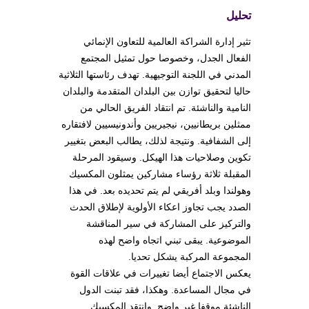
تحليل
تثير إدارة الشراكة العالمية للتعاون الإنمائي
الفعال الجدل، وخصوصا حول تمثيل المجتمع
المدني في اللجنة التوجيهية. تهدف رئاستها الثلاثية
حاليا لتحقيق توازن بين البلدان المتقدمة والبلدان
النامية والناشئة. تم انتقاد الفريق الحالي من
ممثلين بريطانيين، نيجيريين وأندونيسيين لافتقاره
إلى الشفافية. ونتيجة لذلك، يطالب البعض بتغيير
تكوين وصلاحيات هذا الهيكل. وسيقود المرحلة
المقبلة ثلاثة رؤساء مشاركين يمثلون المكسيك
وهولندا وبلد أفريقي لم يتم تحديده بعد. في هذا
الصدد يجب تجاوز اعكاء الأولوية لإطلاق الحدث
والتركيز على المشاركة في سير المناقشة
الموضوعية. يبقى تبني اتجاه واضح لهذه
المجموعة المركبة يشكل تحديا.
يعكس الاجتماع أيضا تغييرات في علاقات القوة
في مجال المساعدة. وهكذا، فقد تبنت الدول
الناشئة موقفا غير واضح. وانتقد المكسيك