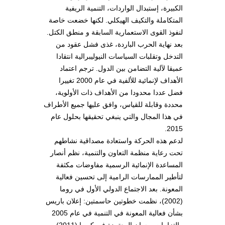
الكبيرة، إستبدال الواردات، التنمية الريفية
المتكاملة والتكيف الهيكلي. لكنها خضعت خاصة
لنفوذ القوى الاستعمارية السابقة و منطق الكتل.
بعد نهاية الحرب الباردة، غذى فشل عقود من
التدخل وتقلبات السياسات النيوليبرالية انتقادا
عميقا لآلية التضامن بين الدول. ترجم اعتماد
الأهداف لإنمائية للألفية في عام 2000 تغييرا
فضل عددا محدودا من الأهداف ذات الأولوية،
محددة وقابلة للقياس، وافق عليها جميع الأطراف
في هذا المجال والتي ينبغي تحقيقها بحلول عام
2015.
لدعم هذه الحركة واستعادة مصداقية نشاطهم
تحت رعاية منظمة التعاون والتنمية، نظم أنصار
المساعدة الإنمائية الرسمية مفاوضات مكثفة
لتأطير الممارسات الرامية إلى تحسين فعالية
المعونة. بعد الاجتماع الدولي الأول في روما
(2002)، نظمت خطوتين حاسمتين: إعلان باريس
بشأن فعالية المعونة في التنمية في عام 2005
والتزامات بوسان المعتمدة في كوريا (2011).