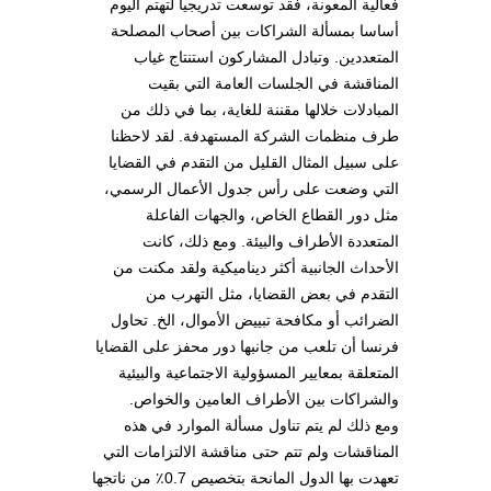
فعالية المعونة، فقد توسعت تدريجيا لتهتم اليوم
أساسا بمسألة الشراكات بين أصحاب المصلحة
المتعددين. وتبادل المشاركون استنتاج غياب
المناقشة في الجلسات العامة التي بقيت
المبادلات خلالها مقننة للغاية، بما في ذلك من
طرف منظمات الشركة المستهدفة. لقد لاحظنا
على سبيل المثال القليل من التقدم في القضايا
التي وضعت على رأس جدول الأعمال الرسمي،
مثل دور القطاع الخاص، والجهات الفاعلة
المتعددة الأطراف والبيئة. ومع ذلك، كانت
الأحداث الجانبية أكثر ديناميكية ولقد مكنت من
التقدم في بعض القضايا، مثل التهرب من
الضرائب أو مكافحة تبييض الأموال، الخ. تحاول
فرنسا أن تلعب من جانبها دور محفز على القضايا
المتعلقة بمعايير المسؤولية الاجتماعية والبيئية
والشراكات بين الأطراف العامين والخواص.
ومع ذلك لم يتم تناول مسألة الموارد في هذه
المناقشات ولم تتم حتى مناقشة الالتزامات التي
تعهدت بها الدول المانحة بتخصيص 0.7٪ من ناتجها