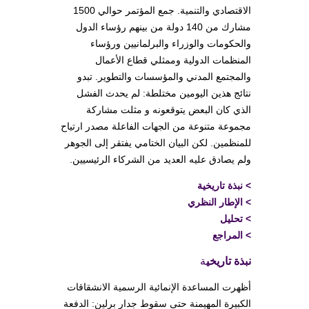
الاقتصادي والتنمية. جمع المؤتمر حوالي 1500
مشارك من 140 دولة من بينهم رؤساء الدول
والحكومات والوزراء والبرلمانيين ورؤساء
المنظمات الدولية وممثلي قطاع الأعمال
والمجتمع المدني والمؤسسات والتطوير. تبدو
نتائج هذين اليومين مختلطة: لم يحدث الفشل
الذي كان البعض يتوقعونه و مثلت مشاركة
مجموعة متنوعة من الجهات الفاعلة مصدر ارتياح
للمنظمين. لكن البيان الختامي يفتقر إلى الجوهر
ولم يصادق عليه العديد من الشركاء الرئيسيين.
>
نبذة تاريخية
>
الإطار النظري
>
تحليل
>
المراجع
نبذة تاريخي
ة
أظهرت المساعدة الإنمائية الرسمية الانشقاقات
الكبيرة المهيمنة حتى سقوط جدار برلين: الدفعة