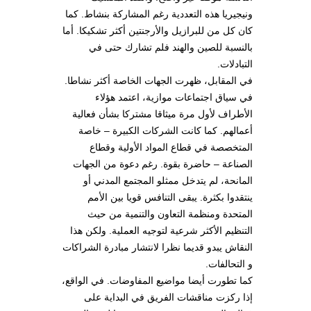
ونيجيريا هذه التعددية رغم المشاركة بنشاط. كما
كان كل من للبرازيل والأرجنتين أكثر تشكيكا. أما
بالنسبة للصين والهند فلم تشارك حتى في
التبادلات.
في المقابل، ظهرت الجهات الخاصة أكثر نشاطا.
في سياق اجتماعات موازية، اعتمد هؤلاء
الأطراف لأول مرة ميثاقا مشتركا بشأن فعالية
أعمالهم. كما كانت الشركات الكبيرة – خاصة
المتخصصة في قطاع المواد الأولية وقطاع
الصناعة – حاضرة بقوة. رغم دعوة من الجهات
المانحة، لم يتدخل ممثلو المجتمع المدني أو
ينتقدوا بكثرة. يبقى التنافس قويا بين الأمم
المتحدة ومنظمة التعاون والتنمية من حيث
التنظيم الأكثر شرعية لتوجيه العملية. ولكن هذا
النقاش يبدو قديما نظرا لانتشار مبادرة الشراكات
و التحالفات.
كما تطورت أيضا مواضيع المفاوضات. في الواقع،
إذا ركزت مناقشات الفريق في البداية على