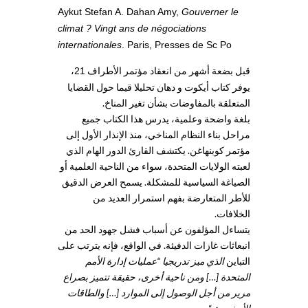
Aykut Stefan A. Dahan Amy,
Gouverner le
climat ? Vingt ans de négociations
internationales
. Paris, Presses de Sc Po
قبل بضعة أشهر من انعقاد مؤتمر الأطراف
،
21
يوفر كتاب أيكوت و دهان تحليلا قيما حول القضايا
المتعلقة بالمفاوضات بشأن تغير المناخ.
بلغة واضحة وعلمية، يدرس هذا الكتاب جميع
مراحل بناء النظام المناخي، منذ الإنذار الأول إلى
مؤتمر كوبنهاغن. يكتشف القارئ الدور الهام الذي
لعبته الولايات المتحدة، سواء من الناحية العلمية أو
الصياغة السياسية للمشكلة. يسمح العرض الدقيق
للأطر المتعارضة بفهم استمرار العديد من
الخلافات.
يتساءل المؤلفون عن أسباب فشل جهود الحد من
انبعاثات غازات الدفيئة. في الواقع، فإنه يترتب على
التباين
الذي ميز تدريجيا “عمليات إدارة الأمم
المتحدة […] ومن ناحية أخرى، حقيقة تتميز بصراع
مرير من أجل الوصول إلى الموارد […] والطاقات