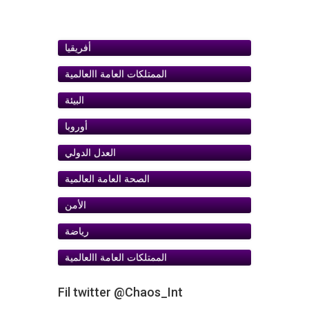
أفريقيا
الممتلكات العامة اﺍلعالمية
البيئة
أوروبا
ﺍلعدل الدولي
الصحة العامة العالمية
الأمن
رياضة
الممتلكات العامة اﺍلعالمية
Fil twitter @Chaos_Int