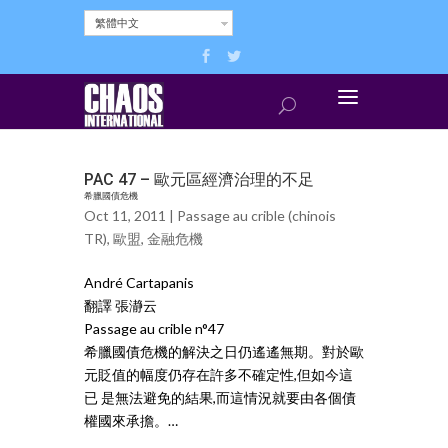
繁體中文
PAC 47 – 歐元區經濟治理的不足
希臘國債危機
Oct 11, 2011 |
Passage au crible (chinois
TR)
,
歐盟
,
金融危機
André Cartapanis
翻譯 張瀞云
Passage au crible n°47
希臘國債危機的解決之日仍遙遙無期。對於歐
元貶值的幅度仍存在許多不確定性,但如今這
已 是無法避免的結果,而這情況就要由各個債
權國來承擔。…