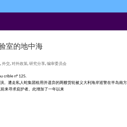
徙实验室的地中海
们
,
外交
,
对外政策
,
研究分享
,
编审委员会
crible n° 125.
中海上演。遭走私人蛇集团租用并遗弃的两艘货轮被义大利海岸巡警在半岛南
克前来寻求庇护者。此增加了一年以来