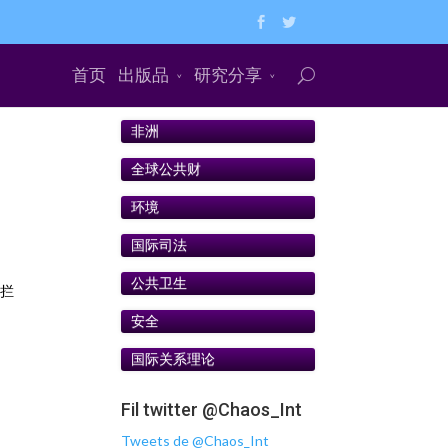
首页
出版品
研究分享
非洲
全球公共财
环境
国际司法
公共卫生
方拦
安全
国际关系理论
Fil twitter @Chaos_Int
Tweets de @Chaos_Int