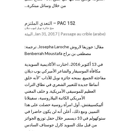
من خلال وسائل مبتكرة…
PAC 152 – التعدي الملتزم
منح جائزة نوبل لبوب ديلان
Passage au crible (arabe)
Jan 31, 2017 |
,
البيئة
مقال: جوزيفا لاروش Josepha Laroche. ترجمة:
مصطفى بن براح Benberrah Moustafa
في 13 أكتوبر 2016، اختارت الأكاديمية السويدية
مكافأة الموسيقار والشاعر الأميركي بوب ديلان
مفاجئة الجميع. بمنحه جائزة نوبل للآداب “لأنه خلق
أنماطا جديدة للتعبير الشعري في نطاق التراث
العظيم للموسيقى الأمريكية. و خلف المغني
الأمريكي الكاتبة البيلاروسية، سفيتلانا
ألييكسييفتش، أول امرأة روسية حصلت على هذا
التمييز. ومع ذلك، أعلن أنه لن يكون حاضرا في
ستوكهولم في 10 ديسمبر خلال حفل توزيع الجوائز
من قبل ملك السويد كارل جوستاف السادس