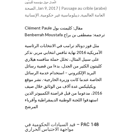
الجدل حول مؤسسة كلينتون
Passage au crible (arabe)
Jan 9, 2017 |
,
الصحة
العامة العالمية
,
ديبلوماسية غير حكومية
,
ﺍلإنسانية
مقال: كليمنت بول Clément Paule
ترجمة: مصطفى بن براح Benberrah Moustafa
مثل فوز دونالد ترامب في الانتخابات الرئاسية
الأمريكية 2016 نهاية تنافس انتخابي مرير. نذكر
على سبيل المثال، تخلل حملة منافسه هيلاري
كلينتون الكثير من الجدل، بدءا من قضية رسائل
البريد الإلكتروني – استخدام خدمة الرسائل
الخاصة عندما كانت وزيرة الخارجية-. نشر موقع
ويكيليكس عدة آلاف من الوثائق خلال صيف
2016، مدعوما من قبل قراصنة الكمبيوتر الذين
استهدفوا اللجنة الوطنية الديمقراطية وأقرباء
المرشح
PAC 148 – قيد السيادات الحكومية في
مواجهة الاحتباس الحراري