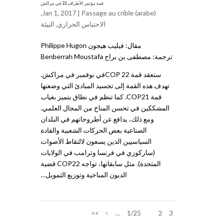
قمة مؤتمر الأطراف 22 في مراكش
,
Jan 1, 2017 |
Passage au crible (arabe)
الاحتباس الحراري
,
البيئة
مقال: فيليب هيجون Philippe Hugon
ترجمة: مصطفى بن براح Benberrah Moustafa
ستعقد قمة 22 COPفي نوفمبر في مراكش.
تهدف هذه القمة إلى تجسيد المبادئ التي وضعتها
قمة COP21. كما تنظم في نطاق يتميز بغياب
المشككين في تحسن المناخ من المجال العلمي.
ومع ذلك، يدافع عن أطروحاتهم في البلدان
الصناعية بعض الحركات الشعبية والقادة
السياسيين الذين يسعون لالتقاط الأصوات
(ساركوزي في فرنسا وترامب في الولايات
المتحدة). مثل سابقاتها، تواجه COP22 قضية
الديون المناخية وتوزيع التمويل…
>>
>
…
1/25
1
2
3