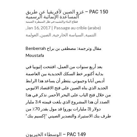
PAC 150 – غزو الصين لأفريقيا عن طريق
المساعدة الإنمائية الرسمية
قطاع البناء والتشييد في ظل السيطرة الصينية
,
Jan 16, 2017 |
Passage au crible (arabe)
التنمية
,
السياسة الخارجية
,
ﺍلصين
,
ﺍلعولمة
مقال وترجمة: مصطفى بن براح Benberrah
Moustafa
بعد أربع سنوات من العمل، افتتحت إثيوبيا في
بداية أكتوبر خط السكك الحديدية بين العاصمة
أديس أبابا وجيبوتي. ينتظر أن يساعد هذا الرابط
الجديد الذي بناه الصين على فتح الاقتصاد الاثيوبي
من خلال فتح الباب على البحر الأحمر. نذكر في هذا
الصدد أن هذا المشروع الذي بلغت قيمته 3.4 مليار
دولار (3 مليارات يورو) قد مول بقدر 70٪ من
طرف بنك الاستيراد والتصدير الصيني “إكسيم بنك”
PAC 149 – الوسطاء الخيريون