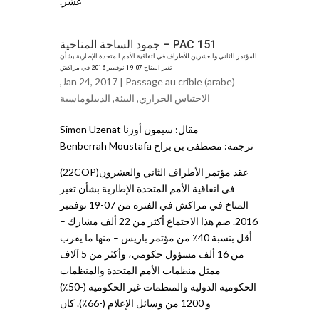
عشر.
PAC 151 – جمود الساحة المناخية
المؤتمر الثاني والعشرين للأطراف في اتفاقية الأمم المتحدة الإطارية بشأن
تغير المناخ 07-19 نوفمبر 2016 في مراكش
,
Jan 24, 2017 |
Passage au crible (arabe)
الاحتباس الحراري
,
البيئة
,
الديبلوماسية
مقال: سيمون أوزنا Simon Uzenat
ترجمة: مصطفى بن براح Benberrah Moustafa
عقد مؤتمر الأطراف الثاني والعشرون(22COP)
في اتفاقية الأمم المتحدة الإطارية بشأن تغير
المناخ في مراكش في الفترة من 07-19 نوفمبر
2016. ضم هذا الاجتماع أكثر من 22 ألف مشارك –
أقل بنسبة 40٪ من مؤتمر باريس – منها ما يقرب
من 16 ألف مسؤول حكومي، وأكثر من 5 آلاف
ممثل منظمات الأمم المتحدة والمنظمات
الحكومية الدولية والمنظمات غير الحكومية (-50٪)
و 1200 من وسائل الإعلام (-66٪). كان